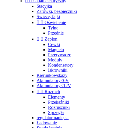


Układ elektryczny
Stacyjka
Żarówki, bezpieczniki
Świece, fajki


Oświetlenie
Tylne
Przednie


Zapłon
Cewki
Magneto
Przerywacze
Moduły
Kondensatory
Iskrowniki
Kierunkowskazy
Akumulatory<6V
Akumulatory<12V


Rozruch
Elementy
Przekaźniki
Rozruszniki
Sprzęgła
regulator napięcia
Ładowanie
Sonda lambda