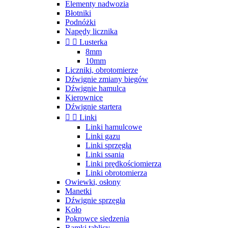
Elementy nadwozia
Błotniki
Podnóżki
Napędy licznika


Lusterka
8mm
10mm
Liczniki, obrotomierze
Dźwignie zmiany biegów
Dźwignie hamulca
Kierownice
Dźwignie startera


Linki
Linki hamulcowe
Linki gazu
Linki sprzęgła
Linki ssania
Linki prędkościomierza
Linki obrotomierza
Owiewki, osłony
Manetki
Dźwignie sprzęgła
Koło
Pokrowce siedzenia
Ramki tablicy