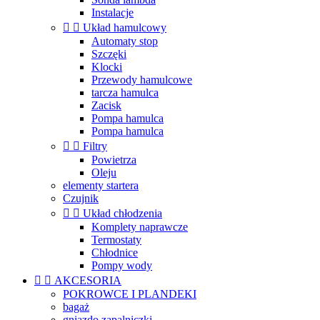
Instalacje


Układ hamulcowy
Automaty stop
Szczęki
Klocki
Przewody hamulcowe
tarcza hamulca
Zacisk
Pompa hamulca
Pompa hamulca


Filtry
Powietrza
Oleju
elementy startera
Czujnik


Układ chłodzenia
Komplety naprawcze
Termostaty
Chłodnice
Pompy wody


AKCESORIA
POKROWCE I PLANDEKI
bagaż
gniazdo zapalniczki