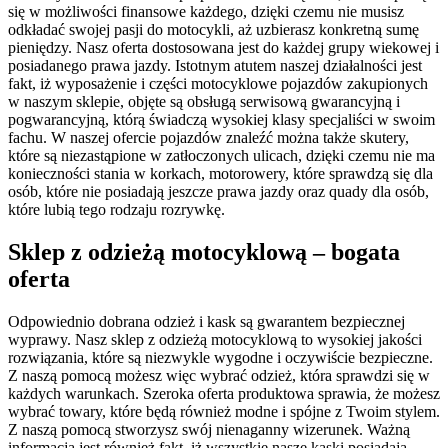
się w możliwości finansowe każdego, dzięki czemu nie musisz
odkładać swojej pasji do motocykli, aż uzbierasz konkretną sumę
pieniędzy. Nasz oferta dostosowana jest do każdej grupy wiekowej i
posiadanego prawa jazdy. Istotnym atutem naszej działalności jest
fakt, iż wyposażenie i części motocyklowe pojazdów zakupionych
w naszym sklepie, objęte są obsługą serwisową gwarancyjną i
pogwarancyjną, którą świadczą wysokiej klasy specjaliści w swoim
fachu. W naszej ofercie pojazdów znaleźć można także skutery,
które są niezastąpione w zatłoczonych ulicach, dzięki czemu nie ma
konieczności stania w korkach, motorowery, które sprawdzą się dla
osób, które nie posiadają jeszcze prawa jazdy oraz quady dla osób,
które lubią tego rodzaju rozrywkę.
Sklep z odzieżą motocyklową – bogata
oferta
Odpowiednio dobrana odzież i kask są gwarantem bezpiecznej
wyprawy. Nasz sklep z odzieżą motocyklową to wysokiej jakości
rozwiązania, które są niezwykle wygodne i oczywiście bezpieczne.
Z naszą pomocą możesz więc wybrać odzież, która sprawdzi się w
każdych warunkach. Szeroka oferta produktowa sprawia, że możesz
wybrać towary, które będą również modne i spójne z Twoim stylem.
Z naszą pomocą stworzysz swój nienaganny wizerunek. Ważną
informacją jest również fakt, iż wszystkie nasze kaski posiadają