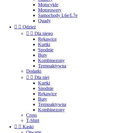
Motocykle
Motorowery
Samochody L6e/L7e
Quady


Odzież


Dla niego
Rękawice
Kurtki
Spodnie
Buty
Kombinezony
Termoaktywna
Dodatki


Dla niej
Kurtki
Spodnie
Rękawice
Buty
Termoaktywna
Kombinezony
Cross
T-Shirt


Kaski
Otwarte