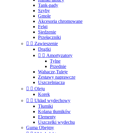
Tank-pady
Szyby
Gmole
Akcesoria chromowane
Felgi
Siedzenie
Przełączniki


Zawieszenie
Drążki


Amortyzatory
Tylne
Przednie
Wahacze,Tuleje
Zestawy naprawcze
Uszczelniacza


Oleju
Korek


Układ wydechowy
Tłumiki
Kolana tłumików
Elementy
Uszczelki wydechu
Guma Obejmy