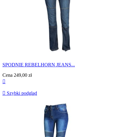
SPODNIE REBELHORN JEANS...
Cena
249,00 zł


Szybki podgląd