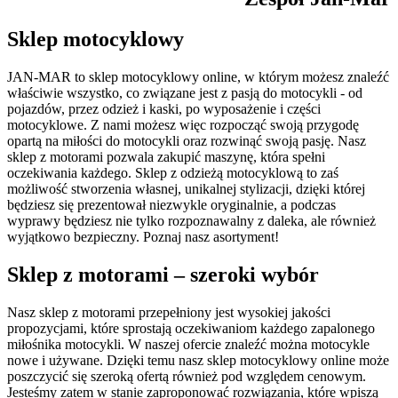
Sklep motocyklowy
JAN-MAR to sklep motocyklowy online, w którym możesz znaleźć
właściwie wszystko, co związane jest z pasją do motocykli - od
pojazdów, przez odzież i kaski, po wyposażenie i części
motocyklowe. Z nami możesz więc rozpocząć swoją przygodę
opartą na miłości do motocykli oraz rozwinąć swoją pasję. Nasz
sklep z motorami pozwala zakupić maszynę, która spełni
oczekiwania każdego. Sklep z odzieżą motocyklową to zaś
możliwość stworzenia własnej, unikalnej stylizacji, dzięki której
będziesz się prezentował niezwykle oryginalnie, a podczas
wyprawy będziesz nie tylko rozpoznawalny z daleka, ale również
wyjątkowo bezpieczny. Poznaj nasz asortyment!
Sklep z motorami – szeroki wybór
Nasz sklep z motorami przepełniony jest wysokiej jakości
propozycjami, które sprostają oczekiwaniom każdego zapalonego
miłośnika motocykli. W naszej ofercie znaleźć można motocykle
nowe i używane. Dzięki temu nasz sklep motocyklowy online może
poszczycić się szeroką ofertą również pod względem cenowym.
Jesteśmy zatem w stanie zaproponować rozwiązania, które wpiszą