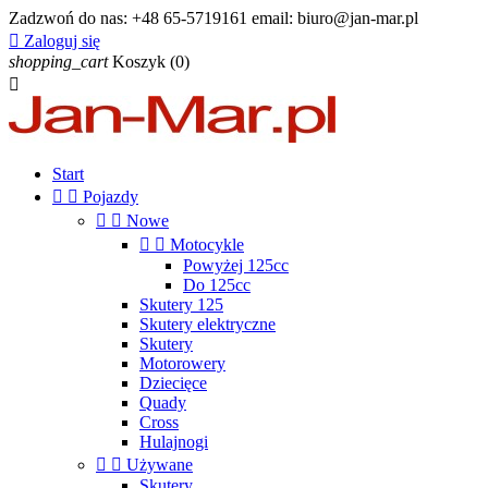
Zadzwoń do nas:
+48 65-5719161 email: biuro@jan-mar.pl

Zaloguj się
shopping_cart
Koszyk
(0)

Start


Pojazdy


Nowe


Motocykle
Powyżej 125cc
Do 125cc
Skutery 125
Skutery elektryczne
Skutery
Motorowery
Dziecięce
Quady
Cross
Hulajnogi


Używane
Skutery