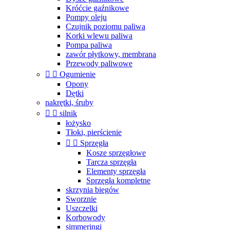
Króćcie gaźnikowe
Pompy oleju
Czujnik poziomu paliwa
Korki wlewu paliwa
Pompa paliwa
zawór płytkowy, membrana
Przewody paliwowe


Ogumienie
Opony
Dętki
nakrętki, śruby


silnik
łożysko
Tłoki, pierścienie


Sprzęgła
Kosze sprzęgłowe
Tarcza sprzęgła
Elementy sprzęgła
Sprzęgła kompletne
skrzynia biegów
Sworznie
Uszczelki
Korbowody
simmeringi