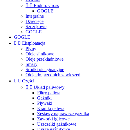


Enduro Cross
GOGLE
Integralne
Dziecięce
Szczękowe
GOGLE
GOGLE


Eksploatacja
Płyny
Oleje silnikowe
Oleje przekładniowe
Smary
Środki pielęgnacyjne
Oleje do przednich zawieszeń


Części


Układ paliwowy
Filtry paliwa
Gaźniki
Pływaki
Kraniki paliwa
Zestawy naprawcze gaźnika
Zaworki iglicowe
Uszczelki gaźnikowe
Dysze gaźnikowe