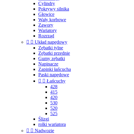
Cylindry
Pokrywy silnika
Głowice
Wały korbowe
Zawory
Wariatory
Rozrząd


Układ napędowy
Zębatki tylne
Zębatki przednie
Gumy zębatki
Napinacze
Zapinki łańcucha
Paski napędowe


Łańcuchy
428
415
420
530
520
525
Ślizgi
rolki wariatora


Nadwozie