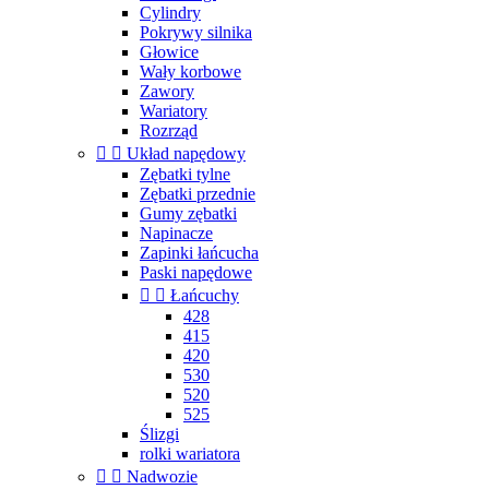
Cylindry
Pokrywy silnika
Głowice
Wały korbowe
Zawory
Wariatory
Rozrząd


Układ napędowy
Zębatki tylne
Zębatki przednie
Gumy zębatki
Napinacze
Zapinki łańcucha
Paski napędowe


Łańcuchy
428
415
420
530
520
525
Ślizgi
rolki wariatora


Nadwozie