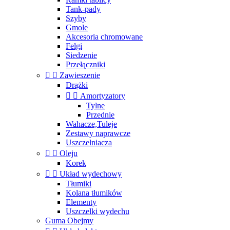
Tank-pady
Szyby
Gmole
Akcesoria chromowane
Felgi
Siedzenie
Przełączniki


Zawieszenie
Drążki


Amortyzatory
Tylne
Przednie
Wahacze,Tuleje
Zestawy naprawcze
Uszczelniacza


Oleju
Korek


Układ wydechowy
Tłumiki
Kolana tłumików
Elementy
Uszczelki wydechu
Guma Obejmy