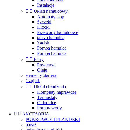
Instalacje


Układ hamulcowy
Automaty stop
Szczęki
Klocki
Przewody hamulcowe
tarcza hamulca
Zacisk
Pompa hamulca
Pompa hamulca


Filtry
Powietrza
Oleju
elementy startera
Czujnik


Układ chłodzenia
Komplety naprawcze
Termostaty
Chłodnice
Pompy wody


AKCESORIA
POKROWCE I PLANDEKI
bagaż
gniazdo zapalniczki