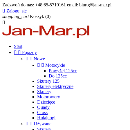
Zadzwoń do nas:
+48 65-5719161 email: biuro@jan-mar.pl

Zaloguj się
shopping_cart
Koszyk
(0)

Start


Pojazdy


Nowe


Motocykle
Powyżej 125cc
Do 125cc
Skutery 125
Skutery elektryczne
Skutery
Motorowery
Dziecięce
Quady
Cross
Hulajnogi


Używane
Skutery