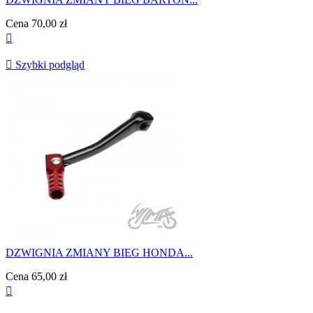
Cena
70,00 zł


Szybki podgląd
DZWIGNIA ZMIANY BIEG HONDA...
Cena
65,00 zł
