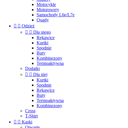
Motocykle
Motorowery
Samochody L6e/L7e
Quady


Odzież


Dla niego
Rękawice
Kurtki
Spodnie
Buty
Kombinezony
Termoaktywna
Dodatki


Dla niej
Kurtki
Spodnie
Rękawice
Buty
Termoaktywna
Kombinezony
Cross
T-Shirt


Kaski
Otwarte