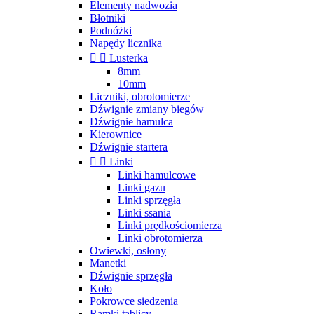
Elementy nadwozia
Błotniki
Podnóżki
Napędy licznika


Lusterka
8mm
10mm
Liczniki, obrotomierze
Dźwignie zmiany biegów
Dźwignie hamulca
Kierownice
Dźwignie startera


Linki
Linki hamulcowe
Linki gazu
Linki sprzęgła
Linki ssania
Linki prędkościomierza
Linki obrotomierza
Owiewki, osłony
Manetki
Dźwignie sprzęgła
Koło
Pokrowce siedzenia
Ramki tablicy