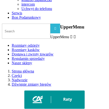
intercom
Uchwyt do telefonu
Serwis
Bon Podarunkowy
UpperMenu

UpperMenu


Rozmiary odzieży
Rozmiary kasków
Dostawa i zwroty towarów
Regulamin sprzedaży
Nasze sklepy
Strona główna
Części
Nadwozie
Dźwignie zmiany biegów