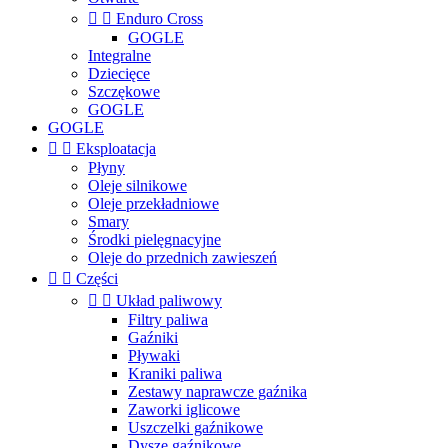


Enduro Cross
GOGLE
Integralne
Dziecięce
Szczękowe
GOGLE
GOGLE


Eksploatacja
Płyny
Oleje silnikowe
Oleje przekładniowe
Smary
Środki pielęgnacyjne
Oleje do przednich zawieszeń


Części


Układ paliwowy
Filtry paliwa
Gaźniki
Pływaki
Kraniki paliwa
Zestawy naprawcze gaźnika
Zaworki iglicowe
Uszczelki gaźnikowe
Dysze gaźnikowe