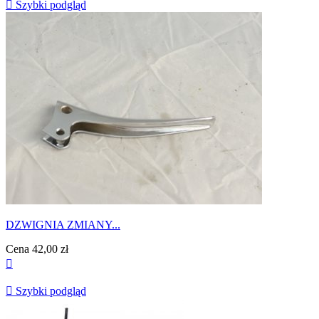

Szybki podgląd
DZWIGNIA ZMIANY...
Cena
42,00 zł


Szybki podgląd