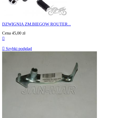
DZWIGNIA ZM.BIEGOW ROUTER...
Cena
45,00 zł


Szybki podgląd