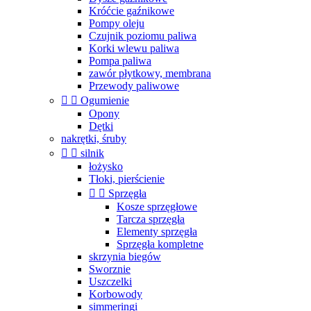
Króćcie gaźnikowe
Pompy oleju
Czujnik poziomu paliwa
Korki wlewu paliwa
Pompa paliwa
zawór płytkowy, membrana
Przewody paliwowe


Ogumienie
Opony
Dętki
nakrętki, śruby


silnik
łożysko
Tłoki, pierścienie


Sprzęgła
Kosze sprzęgłowe
Tarcza sprzęgła
Elementy sprzęgła
Sprzęgła kompletne
skrzynia biegów
Sworznie
Uszczelki
Korbowody
simmeringi