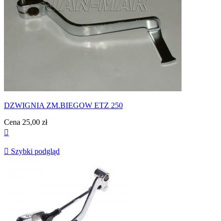
DZWIGNIA ZM.BIEGOW ETZ 250
Cena
25,00 zł


Szybki podgląd