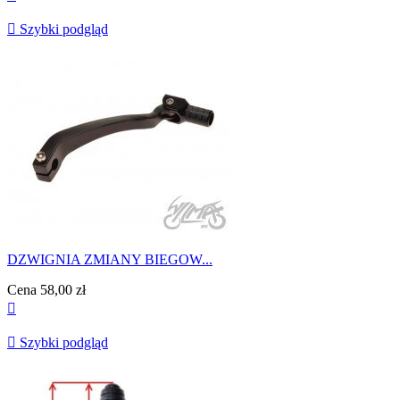

Szybki podgląd
DZWIGNIA ZMIANY BIEGOW...
Cena
58,00 zł


Szybki podgląd