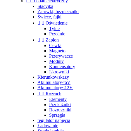


Układ elektryczny
Stacyjka
Żarówki, bezpieczniki
Świece, fajki


Oświetlenie
Tylne
Przednie


Zapłon
Cewki
Magneto
Przerywacze
Moduły
Kondensatory
Iskrowniki
Kierunkowskazy
Akumulatory<6V
Akumulatory<12V


Rozruch
Elementy
Przekaźniki
Rozruszniki
Sprzęgła
regulator napięcia
Ładowanie
Sonda lambda