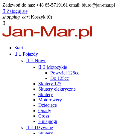
Zadzwoń do nas:
+48 65-5719161 email: biuro@jan-mar.pl

Zaloguj się
shopping_cart
Koszyk
(0)

Start


Pojazdy


Nowe


Motocykle
Powyżej 125cc
Do 125cc
Skutery 125
Skutery elektryczne
Skutery
Motorowery
Dziecięce
Quady
Cross
Hulajnogi


Używane
Skutery