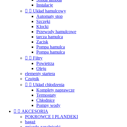
Instalacje


Układ hamulcowy
Automaty stop
Szczęki
Klocki
Przewody hamulcowe
tarcza hamulca
Zacisk
Pompa hamulca
Pompa hamulca


Filtry
Powietrza
Oleju
elementy startera
Czujnik


Układ chłodzenia
Komplety naprawcze
Termostaty
Chłodnice
Pompy wody


AKCESORIA
POKROWCE I PLANDEKI
bagaż
gniazdo zapalniczki