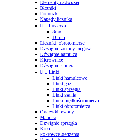
Elementy nadwozia
Błotniki
Podnóżki
Napędy licznika


Lusterka
8mm
10mm
Liczniki, obrotomierze
Dźwignie zmiany biegów
Dźwignie hamulca
Kierownice
Dźwignie startera


Linki
Linki hamulcowe
Linki gazu
Linki sprzęgła
Linki ssania
Linki prędkościomierza
Linki obrotomierza
Owiewki, osłony
Manetki
Dźwignie sprzęgła
Koło
Pokrowce siedzenia
Ramki tablicy