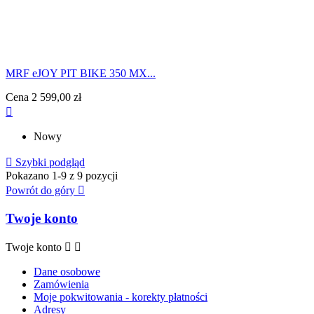
MRF eJOY PIT BIKE 350 MX...
Cena
2 599,00 zł

Nowy

Szybki podgląd
Pokazano 1-9 z 9 pozycji
Powrót do góry

Twoje konto
Twoje konto


Dane osobowe
Zamówienia
Moje pokwitowania - korekty płatności
Adresy