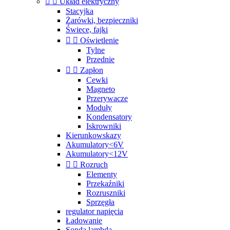


Układ elektryczny
Stacyjka
Żarówki, bezpieczniki
Świece, fajki


Oświetlenie
Tylne
Przednie


Zapłon
Cewki
Magneto
Przerywacze
Moduły
Kondensatory
Iskrowniki
Kierunkowskazy
Akumulatory<6V
Akumulatory<12V


Rozruch
Elementy
Przekaźniki
Rozruszniki
Sprzęgła
regulator napięcia
Ładowanie
Sonda lambda