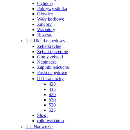
Cylindry
Pokrywy silnika
Głowice
Wały korbowe
Zawory
Wariatory
Rozrząd


Układ napędowy
Zębatki tylne
Zębatki przednie
Gumy zębatki
Napinacze
Zapinki łańcucha
Paski napędowe


Łańcuchy
428
415
420
530
520
525
Ślizgi
rolki wariatora


Nadwozie