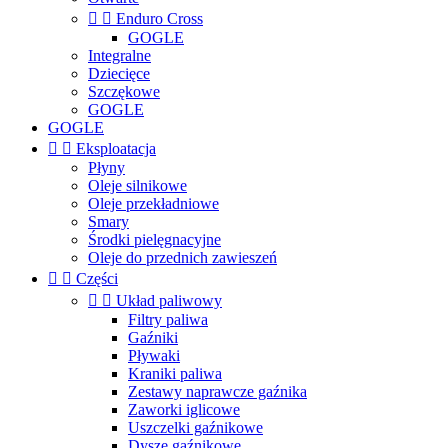


Enduro Cross
GOGLE
Integralne
Dziecięce
Szczękowe
GOGLE
GOGLE


Eksploatacja
Płyny
Oleje silnikowe
Oleje przekładniowe
Smary
Środki pielęgnacyjne
Oleje do przednich zawieszeń


Części


Układ paliwowy
Filtry paliwa
Gaźniki
Pływaki
Kraniki paliwa
Zestawy naprawcze gaźnika
Zaworki iglicowe
Uszczelki gaźnikowe
Dysze gaźnikowe