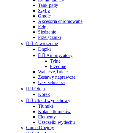
Tank-pady
Szyby
Gmole
Akcesoria chromowane
Felgi
Siedzenie
Przełączniki


Zawieszenie
Drążki


Amortyzatory
Tylne
Przednie
Wahacze,Tuleje
Zestawy naprawcze
Uszczelniacza


Oleju
Korek


Układ wydechowy
Tłumiki
Kolana tłumików
Elementy
Uszczelki wydechu
Guma Obejmy