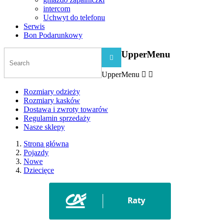
intercom
Uchwyt do telefonu
Serwis
Bon Podarunkowy
UpperMenu

UpperMenu


Rozmiary odzieży
Rozmiary kasków
Dostawa i zwroty towarów
Regulamin sprzedaży
Nasze sklepy
Strona główna
Pojazdy
Nowe
Dziecięce