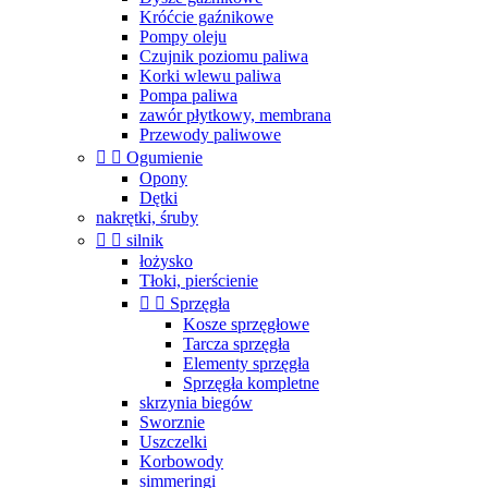
Króćcie gaźnikowe
Pompy oleju
Czujnik poziomu paliwa
Korki wlewu paliwa
Pompa paliwa
zawór płytkowy, membrana
Przewody paliwowe


Ogumienie
Opony
Dętki
nakrętki, śruby


silnik
łożysko
Tłoki, pierścienie


Sprzęgła
Kosze sprzęgłowe
Tarcza sprzęgła
Elementy sprzęgła
Sprzęgła kompletne
skrzynia biegów
Sworznie
Uszczelki
Korbowody
simmeringi