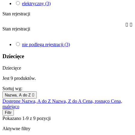
elektryczny
(3)
Stan rejestracji


Stan rejestracji
nie podlega rejestracji
(3)
Dziecięce
Dziecięce
Jest 9 produktów.
Sortuj wg:
Nazwa, A do Z

Dostępne
Nazwa, A do Z
Nazwa, Z do A
Cena, rosnąco
Cena,
malejąco
Filtr
Pokazano 1-9 z 9 pozycji
Aktywne filtry