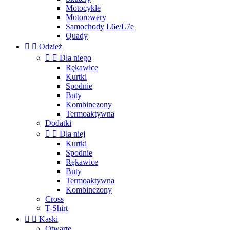
Motocykle
Motorowery
Samochody L6e/L7e
Quady


Odzież


Dla niego
Rękawice
Kurtki
Spodnie
Buty
Kombinezony
Termoaktywna
Dodatki


Dla niej
Kurtki
Spodnie
Rękawice
Buty
Termoaktywna
Kombinezony
Cross
T-Shirt


Kaski
Otwarte