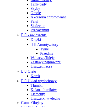
Tank-pady
Szyby
Gmole
Akcesoria chromowane
Felgi
Siedzenie
Przełączniki


Zawieszenie
Drążki


Amortyzatory
Tylne
Przednie
Wahacze,Tuleje
Zestawy naprawcze
Uszczelniacza


Oleju
Korek


Układ wydechowy
Tłumiki
Kolana tłumików
Elementy
Uszczelki wydechu
Guma Obejmy