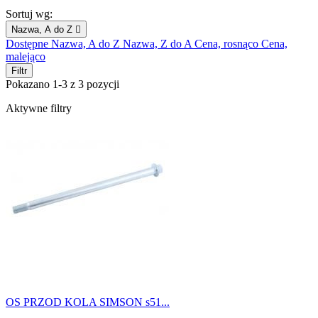
Sortuj wg:
Nazwa, A do Z

Dostępne
Nazwa, A do Z
Nazwa, Z do A
Cena, rosnąco
Cena,
malejąco
Filtr
Pokazano 1-3 z 3 pozycji
Aktywne filtry
OS PRZOD KOLA SIMSON s51...