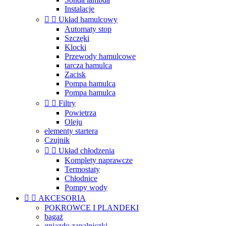
Instalacje


Układ hamulcowy
Automaty stop
Szczęki
Klocki
Przewody hamulcowe
tarcza hamulca
Zacisk
Pompa hamulca
Pompa hamulca


Filtry
Powietrza
Oleju
elementy startera
Czujnik


Układ chłodzenia
Komplety naprawcze
Termostaty
Chłodnice
Pompy wody


AKCESORIA
POKROWCE I PLANDEKI
bagaż
gniazdo zapalniczki