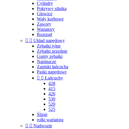
Cylindry
Pokrywy silnika
Głowice
Wały korbowe
Zawory
Wariatory
Rozrząd


Układ napędowy
Zębatki tylne
Zębatki przednie
Gumy zębatki
Napinacze
Zapinki łańcucha
Paski napędowe


Łańcuchy
428
415
420
530
520
525
Ślizgi
rolki wariatora


Nadwozie