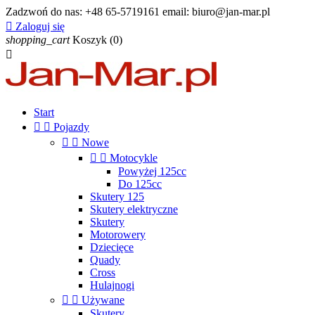
Zadzwoń do nas:
+48 65-5719161 email: biuro@jan-mar.pl

Zaloguj się
shopping_cart
Koszyk
(0)

Start


Pojazdy


Nowe


Motocykle
Powyżej 125cc
Do 125cc
Skutery 125
Skutery elektryczne
Skutery
Motorowery
Dziecięce
Quady
Cross
Hulajnogi


Używane
Skutery