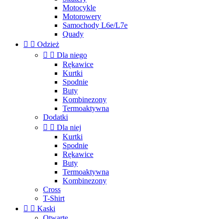
Motocykle
Motorowery
Samochody L6e/L7e
Quady


Odzież


Dla niego
Rękawice
Kurtki
Spodnie
Buty
Kombinezony
Termoaktywna
Dodatki


Dla niej
Kurtki
Spodnie
Rękawice
Buty
Termoaktywna
Kombinezony
Cross
T-Shirt


Kaski
Otwarte