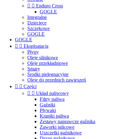


Enduro Cross
GOGLE
Integralne
Dziecięce
Szczękowe
GOGLE
GOGLE


Eksploatacja
Płyny
Oleje silnikowe
Oleje przekładniowe
Smary
Środki pielęgnacyjne
Oleje do przednich zawieszeń


Części


Układ paliwowy
Filtry paliwa
Gaźniki
Pływaki
Kraniki paliwa
Zestawy naprawcze gaźnika
Zaworki iglicowe
Uszczelki gaźnikowe
Dysze gaźnikowe