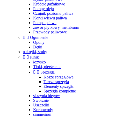
Króćcie gaźnikowe
Pompy oleju
Czujnik poziomu paliwa
Korki wlewu paliwa
Pompa paliwa
zawór płytkowy, membrana
Przewody paliwowe


Ogumienie
Opony
Dętki
nakrętki, śruby


silnik
łożysko
Tłoki, pierścienie


Sprzęgła
Kosze sprzęgłowe
Tarcza sprzęgła
Elementy sprzęgła
Sprzęgła kompletne
skrzynia biegów
Sworznie
Uszczelki
Korbowody
simmeringi