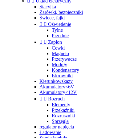


Układ elektryczny
Stacyjka
Żarówki, bezpieczniki
Świece, fajki


Oświetlenie
Tylne
Przednie


Zapłon
Cewki
Magneto
Przerywacze
Moduły
Kondensatory
Iskrowniki
Kierunkowskazy
Akumulatory<6V
Akumulatory<12V


Rozruch
Elementy
Przekaźniki
Rozruszniki
Sprzęgła
regulator napięcia
Ładowanie
Sonda lambda