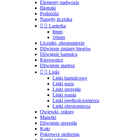
Elementy nadwozia
Błotniki
Podnóżki
Napędy licznika


Lusterka
8mm
10mm
Liczniki, obrotomierze
Dźwignie zmiany biegów
Dźwignie hamulca
Kierownice
Dźwignie startera


Linki
Linki hamulcowe
Linki gazu
Linki sprzęgła
Linki ssania
Linki prędkościomierza
Linki obrotomierza
Owiewki, osłony
Manetki
Dźwignie sprzęgła
Koło
Pokrowce siedzenia
Ramki tablicy