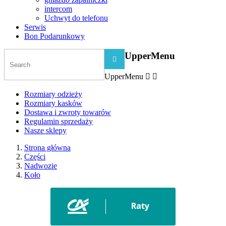
intercom
Uchwyt do telefonu
Serwis
Bon Podarunkowy
UpperMenu

UpperMenu


Rozmiary odzieży
Rozmiary kasków
Dostawa i zwroty towarów
Regulamin sprzedaży
Nasze sklepy
Strona główna
Części
Nadwozie
Koło