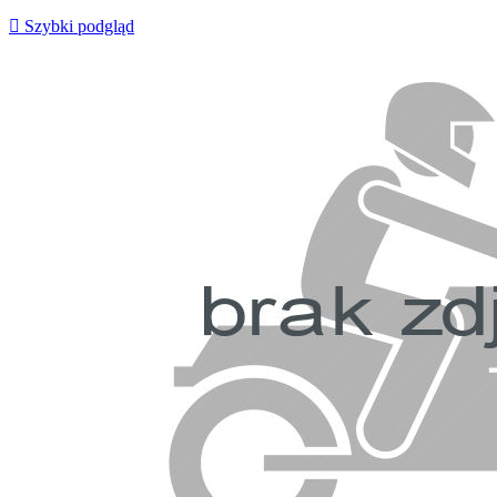

Szybki podgląd