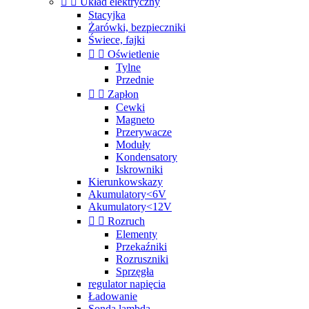


Układ elektryczny
Stacyjka
Żarówki, bezpieczniki
Świece, fajki


Oświetlenie
Tylne
Przednie


Zapłon
Cewki
Magneto
Przerywacze
Moduły
Kondensatory
Iskrowniki
Kierunkowskazy
Akumulatory<6V
Akumulatory<12V


Rozruch
Elementy
Przekaźniki
Rozruszniki
Sprzęgła
regulator napięcia
Ładowanie
Sonda lambda