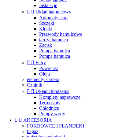
Instalacje


Układ hamulcowy
Automaty stop
Szczęki
Klocki
Przewody hamulcowe
tarcza hamulca
Zacisk
Pompa hamulca
Pompa hamulca


Filtry
Powietrza
Oleju
elementy startera
Czujnik


Układ chłodzenia
Komplety naprawcze
Termostaty
Chłodnice
Pompy wody


AKCESORIA
POKROWCE I PLANDEKI
bagaż
gniazdo zapalniczki