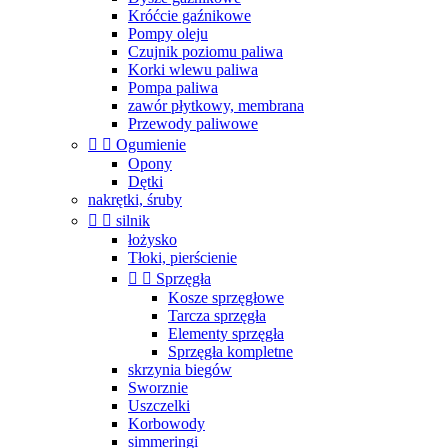
Króćcie gaźnikowe
Pompy oleju
Czujnik poziomu paliwa
Korki wlewu paliwa
Pompa paliwa
zawór płytkowy, membrana
Przewody paliwowe


Ogumienie
Opony
Dętki
nakrętki, śruby


silnik
łożysko
Tłoki, pierścienie


Sprzęgła
Kosze sprzęgłowe
Tarcza sprzęgła
Elementy sprzęgła
Sprzęgła kompletne
skrzynia biegów
Sworznie
Uszczelki
Korbowody
simmeringi