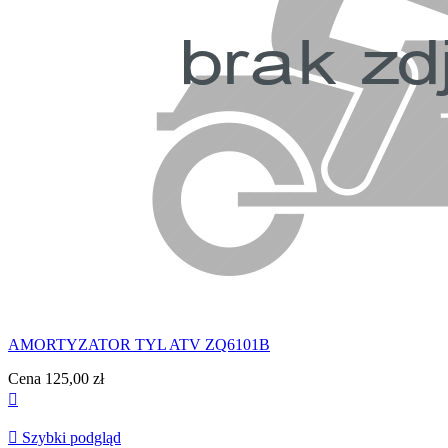
AMORTYZATOR TYL ATV ZQ6101B
Cena
125,00 zł


Szybki podgląd