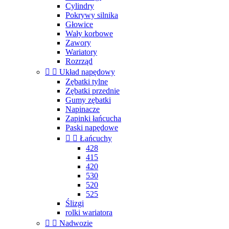
Cylindry
Pokrywy silnika
Głowice
Wały korbowe
Zawory
Wariatory
Rozrząd


Układ napędowy
Zębatki tylne
Zębatki przednie
Gumy zębatki
Napinacze
Zapinki łańcucha
Paski napędowe


Łańcuchy
428
415
420
530
520
525
Ślizgi
rolki wariatora


Nadwozie