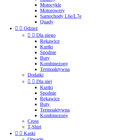
Motocykle
Motorowery
Samochody L6e/L7e
Quady


Odzież


Dla niego
Rękawice
Kurtki
Spodnie
Buty
Kombinezony
Termoaktywna
Dodatki


Dla niej
Kurtki
Spodnie
Rękawice
Buty
Termoaktywna
Kombinezony
Cross
T-Shirt


Kaski
Otwarte