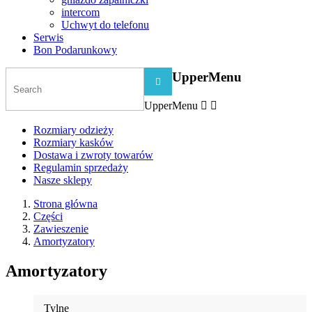
intercom
Uchwyt do telefonu
Serwis
Bon Podarunkowy
UpperMenu

UpperMenu


Rozmiary odzieży
Rozmiary kasków
Dostawa i zwroty towarów
Regulamin sprzedaży
Nasze sklepy
Strona główna
Części
Zawieszenie
Amortyzatory
Amortyzatory
Tylne