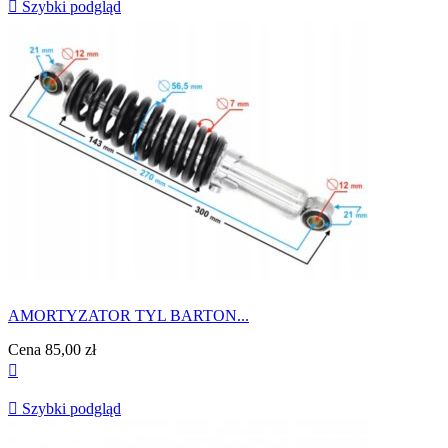

Szybki podgląd
AMORTYZATOR TYL BARTON...
Cena
85,00 zł


Szybki podgląd