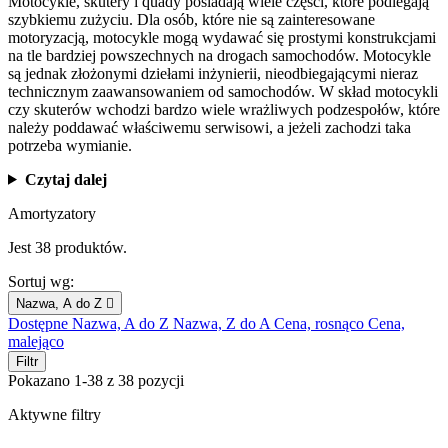
Motocykle, skutery i quady posiadają wiele części, które podlegają
szybkiemu zużyciu. Dla osób, które nie są zainteresowane
motoryzacją, motocykle mogą wydawać się prostymi konstrukcjami
na tle bardziej powszechnych na drogach samochodów. Motocykle
są jednak złożonymi dziełami inżynierii, nieodbiegającymi nieraz
technicznym zaawansowaniem od samochodów. W skład motocykli
czy skuterów wchodzi bardzo wiele wrażliwych podzespołów, które
należy poddawać właściwemu serwisowi, a jeżeli zachodzi taka
potrzeba wymianie.
Czytaj dalej
Amortyzatory
Jest 38 produktów.
Sortuj wg:
Nazwa, A do Z

Dostępne
Nazwa, A do Z
Nazwa, Z do A
Cena, rosnąco
Cena,
malejąco
Filtr
Pokazano 1-38 z 38 pozycji
Aktywne filtry