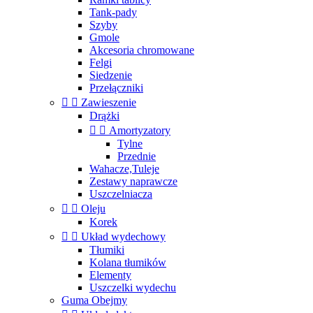
Tank-pady
Szyby
Gmole
Akcesoria chromowane
Felgi
Siedzenie
Przełączniki


Zawieszenie
Drążki


Amortyzatory
Tylne
Przednie
Wahacze,Tuleje
Zestawy naprawcze
Uszczelniacza


Oleju
Korek


Układ wydechowy
Tłumiki
Kolana tłumików
Elementy
Uszczelki wydechu
Guma Obejmy