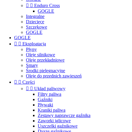


Enduro Cross
GOGLE
Integralne
Dziecięce
Szczękowe
GOGLE
GOGLE


Eksploatacja
Płyny
Oleje silnikowe
Oleje przekładniowe
Smary
Środki pielęgnacyjne
Oleje do przednich zawieszeń


Części


Układ paliwowy
Filtry paliwa
Gaźniki
Pływaki
Kraniki paliwa
Zestawy naprawcze gaźnika
Zaworki iglicowe
Uszczelki gaźnikowe
Dysze gaźnikowe