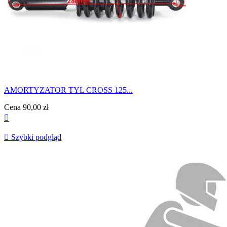
AMORTYZATOR TYL CROSS 125...
Cena
90,00 zł


Szybki podgląd