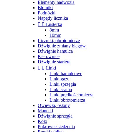
Elementy nadwozia
Błotniki
Podnóżki
Napędy licznika


Lusterka
8mm
10mm
Liczniki, obrotomierze
Dźwignie zmiany biegów
Dźwignie hamulca
Kierownice
Dźwignie startera


Linki
Linki hamulcowe
Linki gazu
Linki sprzęgła
Linki ssania
Linki prędkościomierza
Linki obrotomierza
Owiewki, osłony
Manetki
Dźwignie sprzęgła
Koło
Pokrowce siedzenia
Ramki tablicy