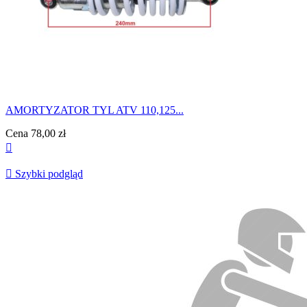
AMORTYZATOR TYL ATV 110,125...
Cena
78,00 zł


Szybki podgląd