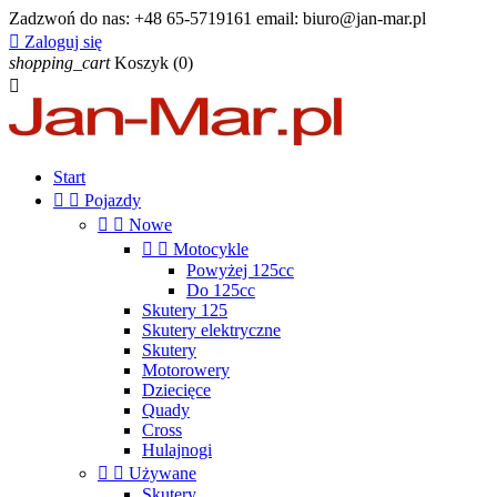
Zadzwoń do nas:
+48 65-5719161 email: biuro@jan-mar.pl

Zaloguj się
shopping_cart
Koszyk
(0)

Start


Pojazdy


Nowe


Motocykle
Powyżej 125cc
Do 125cc
Skutery 125
Skutery elektryczne
Skutery
Motorowery
Dziecięce
Quady
Cross
Hulajnogi


Używane
Skutery