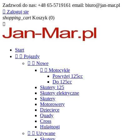
Zadzwoń do nas:
+48 65-5719161 email: biuro@jan-mar.pl

Zaloguj się
shopping_cart
Koszyk
(0)

Start


Pojazdy


Nowe


Motocykle
Powyżej 125cc
Do 125cc
Skutery 125
Skutery elektryczne
Skutery
Motorowery
Dziecięce
Quady
Cross
Hulajnogi


Używane
Skutery