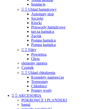
Instalacje


Układ hamulcowy
Automaty stop
Szczęki
Klocki
Przewody hamulcowe
tarcza hamulca
Zacisk
Pompa hamulca
Pompa hamulca


Filtry
Powietrza
Oleju
elementy startera
Czujnik


Układ chłodzenia
Komplety naprawcze
Termostaty
Chłodnice
Pompy wody


AKCESORIA
POKROWCE I PLANDEKI
bagaż
gniazdo zapalniczki