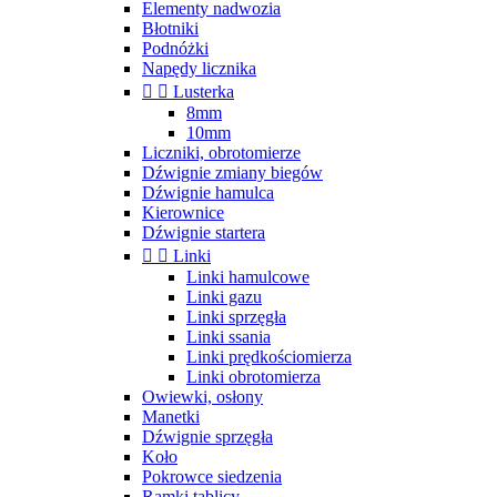
Elementy nadwozia
Błotniki
Podnóżki
Napędy licznika


Lusterka
8mm
10mm
Liczniki, obrotomierze
Dźwignie zmiany biegów
Dźwignie hamulca
Kierownice
Dźwignie startera


Linki
Linki hamulcowe
Linki gazu
Linki sprzęgła
Linki ssania
Linki prędkościomierza
Linki obrotomierza
Owiewki, osłony
Manetki
Dźwignie sprzęgła
Koło
Pokrowce siedzenia
Ramki tablicy