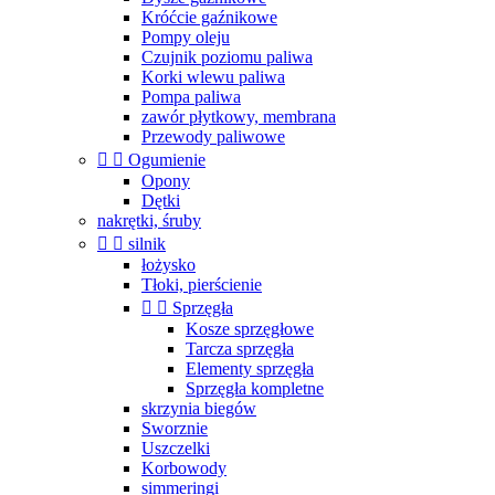
Króćcie gaźnikowe
Pompy oleju
Czujnik poziomu paliwa
Korki wlewu paliwa
Pompa paliwa
zawór płytkowy, membrana
Przewody paliwowe


Ogumienie
Opony
Dętki
nakrętki, śruby


silnik
łożysko
Tłoki, pierścienie


Sprzęgła
Kosze sprzęgłowe
Tarcza sprzęgła
Elementy sprzęgła
Sprzęgła kompletne
skrzynia biegów
Sworznie
Uszczelki
Korbowody
simmeringi