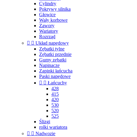
Cylindry
Pokrywy silnika
Głowice
Wały korbowe
Zawory
Wariatory
Rozrząd


Układ napędowy
Zębatki tylne
Zębatki przednie
Gumy zębatki
Napinacze
Zapinki łańcucha
Paski napędowe


Łańcuchy
428
415
420
530
520
525
Ślizgi
rolki wariatora


Nadwozie