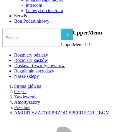
intercom
Uchwyt do telefonu
Serwis
Bon Podarunkowy
UpperMenu

UpperMenu


Rozmiary odzieży
Rozmiary kasków
Dostawa i zwroty towarów
Regulamin sprzedaży
Nasze sklepy
Strona główna
Części
Zawieszenie
Amortyzatory
Przednie
AMORTYZATOR PRZOD SPEEDFIGHT BGM