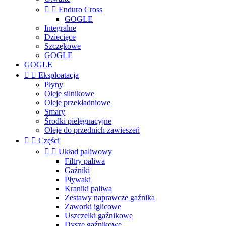


Enduro Cross
GOGLE
Integralne
Dziecięce
Szczękowe
GOGLE
GOGLE


Eksploatacja
Płyny
Oleje silnikowe
Oleje przekładniowe
Smary
Środki pielęgnacyjne
Oleje do przednich zawieszeń


Części


Układ paliwowy
Filtry paliwa
Gaźniki
Pływaki
Kraniki paliwa
Zestawy naprawcze gaźnika
Zaworki iglicowe
Uszczelki gaźnikowe
Dysze gaźnikowe