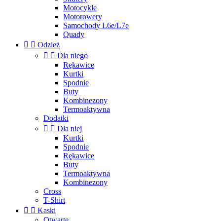
Motocykle
Motorowery
Samochody L6e/L7e
Quady


Odzież


Dla niego
Rękawice
Kurtki
Spodnie
Buty
Kombinezony
Termoaktywna
Dodatki


Dla niej
Kurtki
Spodnie
Rękawice
Buty
Termoaktywna
Kombinezony
Cross
T-Shirt


Kaski
Otwarte