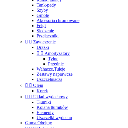
Tank-pady
Szyby
Gmole
Akcesoria chromowane
Felgi
Siedzenie
Przełączniki


Zawieszenie
Drążki


Amortyzatory
Tylne
Przednie
Wahacze,Tuleje
Zestawy naprawcze
Uszczelniacza


Oleju
Korek


Układ wydechowy
Tłumiki
Kolana tłumików
Elementy
Uszczelki wydechu
Guma Obejmy