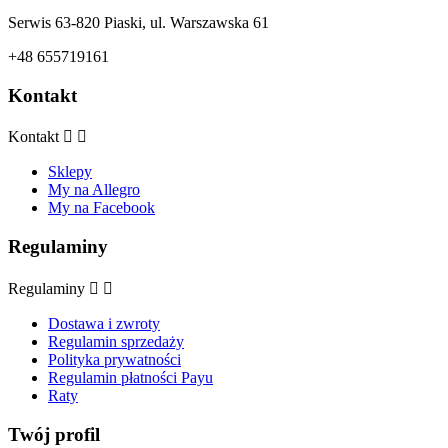
Serwis 63-820 Piaski, ul. Warszawska 61
+48 655719161
Kontakt
Kontakt


Sklepy
My na Allegro
My na Facebook
Regulaminy
Regulaminy


Dostawa i zwroty
Regulamin sprzedaży
Polityka prywatności
Regulamin płatności Payu
Raty
Twój profil