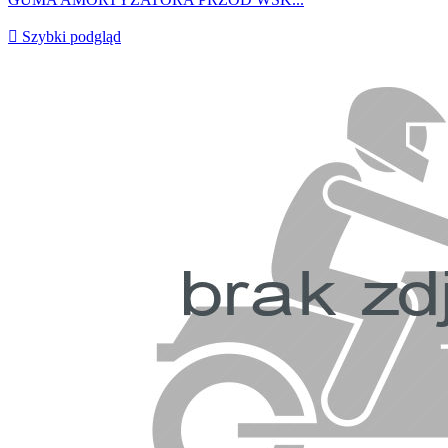

Szybki podgląd