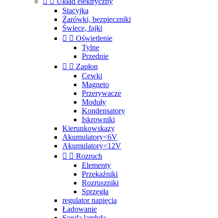


Układ elektryczny
Stacyjka
Żarówki, bezpieczniki
Świece, fajki


Oświetlenie
Tylne
Przednie


Zapłon
Cewki
Magneto
Przerywacze
Moduły
Kondensatory
Iskrowniki
Kierunkowskazy
Akumulatory<6V
Akumulatory<12V


Rozruch
Elementy
Przekaźniki
Rozruszniki
Sprzęgła
regulator napięcia
Ładowanie
Sonda lambda