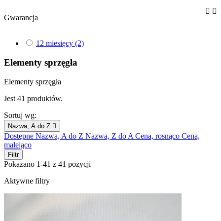


Gwarancja
12 miesięcy
(2)
Elementy sprzęgła
Elementy sprzęgła
Jest 41 produktów.
Sortuj wg:
Nazwa, A do Z

Dostępne
Nazwa, A do Z
Nazwa, Z do A
Cena, rosnąco
Cena,
malejąco
Filtr
Pokazano 1-41 z 41 pozycji
Aktywne filtry