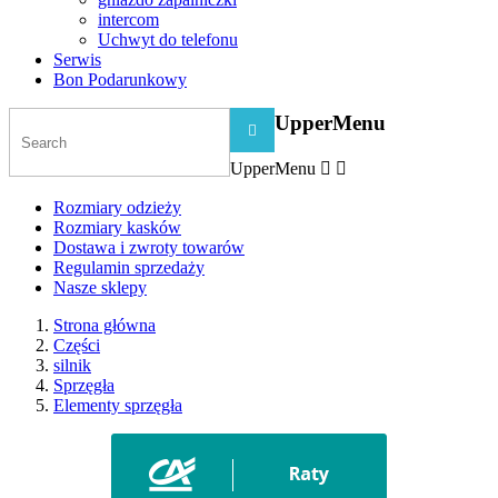
intercom
Uchwyt do telefonu
Serwis
Bon Podarunkowy
UpperMenu

UpperMenu


Rozmiary odzieży
Rozmiary kasków
Dostawa i zwroty towarów
Regulamin sprzedaży
Nasze sklepy
Strona główna
Części
silnik
Sprzęgła
Elementy sprzęgła