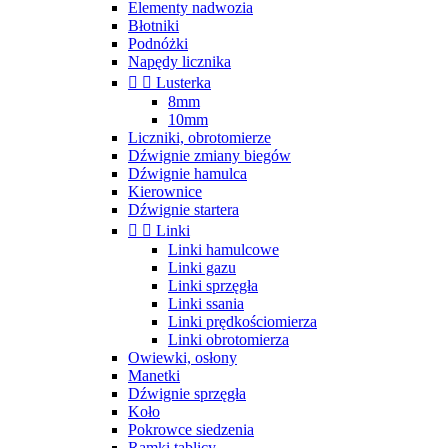
Elementy nadwozia
Błotniki
Podnóżki
Napędy licznika


Lusterka
8mm
10mm
Liczniki, obrotomierze
Dźwignie zmiany biegów
Dźwignie hamulca
Kierownice
Dźwignie startera


Linki
Linki hamulcowe
Linki gazu
Linki sprzęgła
Linki ssania
Linki prędkościomierza
Linki obrotomierza
Owiewki, osłony
Manetki
Dźwignie sprzęgła
Koło
Pokrowce siedzenia
Ramki tablicy