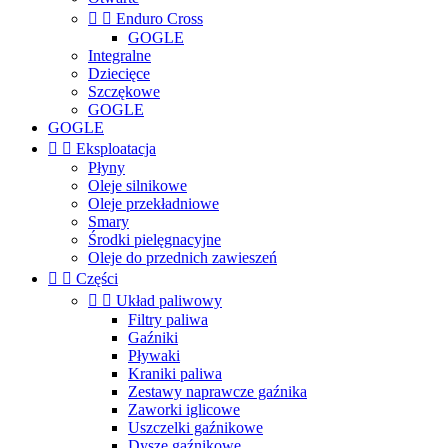


Enduro Cross
GOGLE
Integralne
Dziecięce
Szczękowe
GOGLE
GOGLE


Eksploatacja
Płyny
Oleje silnikowe
Oleje przekładniowe
Smary
Środki pielęgnacyjne
Oleje do przednich zawieszeń


Części


Układ paliwowy
Filtry paliwa
Gaźniki
Pływaki
Kraniki paliwa
Zestawy naprawcze gaźnika
Zaworki iglicowe
Uszczelki gaźnikowe
Dysze gaźnikowe