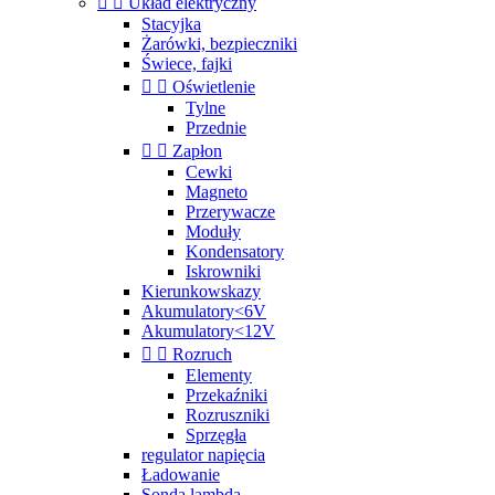


Układ elektryczny
Stacyjka
Żarówki, bezpieczniki
Świece, fajki


Oświetlenie
Tylne
Przednie


Zapłon
Cewki
Magneto
Przerywacze
Moduły
Kondensatory
Iskrowniki
Kierunkowskazy
Akumulatory<6V
Akumulatory<12V


Rozruch
Elementy
Przekaźniki
Rozruszniki
Sprzęgła
regulator napięcia
Ładowanie
Sonda lambda