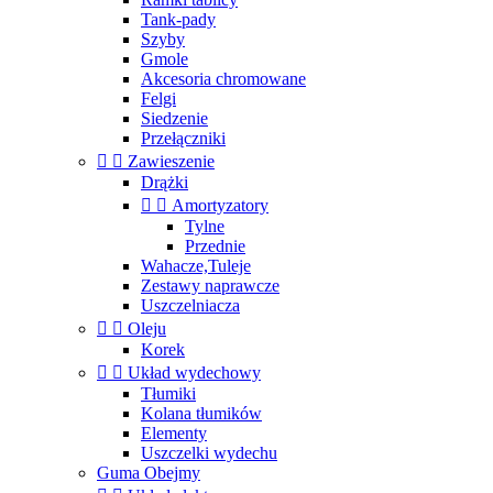
Tank-pady
Szyby
Gmole
Akcesoria chromowane
Felgi
Siedzenie
Przełączniki


Zawieszenie
Drążki


Amortyzatory
Tylne
Przednie
Wahacze,Tuleje
Zestawy naprawcze
Uszczelniacza


Oleju
Korek


Układ wydechowy
Tłumiki
Kolana tłumików
Elementy
Uszczelki wydechu
Guma Obejmy