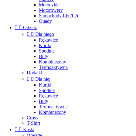
Motocykle
Motorowery
Samochody L6e/L7e
Quady


Odzież


Dla niego
Rękawice
Kurtki
Spodnie
Buty
Kombinezony
Termoaktywna
Dodatki


Dla niej
Kurtki
Spodnie
Rękawice
Buty
Termoaktywna
Kombinezony
Cross
T-Shirt


Kaski
Otwarte