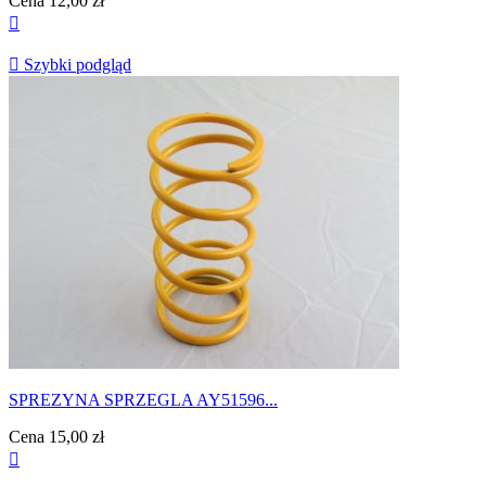
Cena
12,00 zł


Szybki podgląd
SPREZYNA SPRZEGLA AY51596...
Cena
15,00 zł
