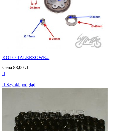
KOLO TALERZOWE...
Cena
88,00 zł


Szybki podgląd