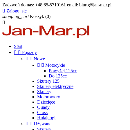
Zadzwoń do nas:
+48 65-5719161 email: biuro@jan-mar.pl

Zaloguj się
shopping_cart
Koszyk
(0)

Start


Pojazdy


Nowe


Motocykle
Powyżej 125cc
Do 125cc
Skutery 125
Skutery elektryczne
Skutery
Motorowery
Dziecięce
Quady
Cross
Hulajnogi


Używane
Skutery