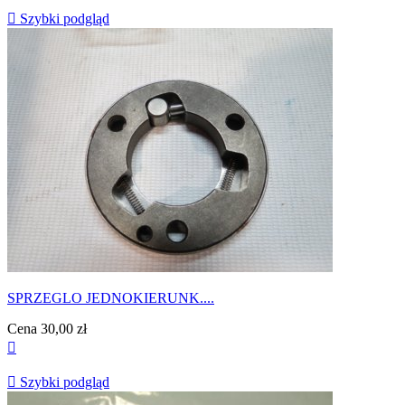

Szybki podgląd
SPRZEGLO JEDNOKIERUNK....
Cena
30,00 zł


Szybki podgląd