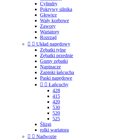
Cylindry
Pokrywy silnika
Głowice
Wały korbowe
Zawory
Wariatory
Rozrząd


Układ napędowy
Zębatki tylne
Zębatki przednie
Gumy zębatki
Napinacze
Zapinki łańcucha
Paski napędowe


Łańcuchy
428
415
420
530
520
525
Ślizgi
rolki wariatora


Nadwozie