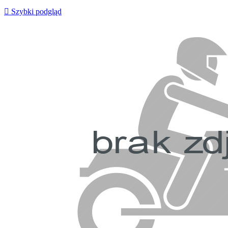

Szybki podgląd