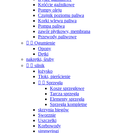
Króćcie gaźnikowe
Pompy oleju
Czujnik poziomu paliwa
Korki wlewu paliwa
Pompa paliwa
zawór płytkowy, membrana
Przewody paliwowe


Ogumienie
Opony
Dętki
nakrętki, śruby


silnik
łożysko
Tłoki, pierścienie


Sprzęgła
Kosze sprzęgłowe
Tarcza sprzęgła
Elementy sprzęgła
Sprzęgła kompletne
skrzynia biegów
Sworznie
Uszczelki
Korbowody
simmeringi