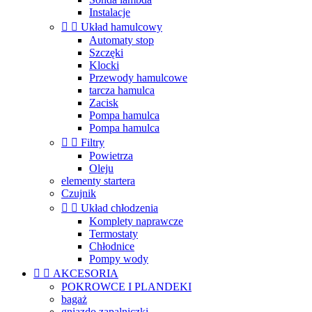
Instalacje


Układ hamulcowy
Automaty stop
Szczęki
Klocki
Przewody hamulcowe
tarcza hamulca
Zacisk
Pompa hamulca
Pompa hamulca


Filtry
Powietrza
Oleju
elementy startera
Czujnik


Układ chłodzenia
Komplety naprawcze
Termostaty
Chłodnice
Pompy wody


AKCESORIA
POKROWCE I PLANDEKI
bagaż
gniazdo zapalniczki