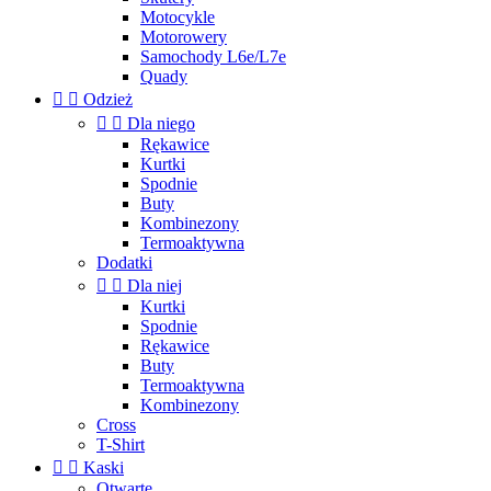
Motocykle
Motorowery
Samochody L6e/L7e
Quady


Odzież


Dla niego
Rękawice
Kurtki
Spodnie
Buty
Kombinezony
Termoaktywna
Dodatki


Dla niej
Kurtki
Spodnie
Rękawice
Buty
Termoaktywna
Kombinezony
Cross
T-Shirt


Kaski
Otwarte