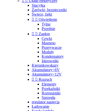


Układ elektryczny
Stacyjka
Żarówki, bezpieczniki
Świece, fajki


Oświetlenie
Tylne
Przednie


Zapłon
Cewki
Magneto
Przerywacze
Moduły
Kondensatory
Iskrowniki
Kierunkowskazy
Akumulatory<6V
Akumulatory<12V


Rozruch
Elementy
Przekaźniki
Rozruszniki
Sprzęgła
regulator napięcia
Ładowanie
Sonda lambda