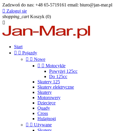
Zadzwoń do nas:
+48 65-5719161 email: biuro@jan-mar.pl

Zaloguj się
shopping_cart
Koszyk
(0)

Start


Pojazdy


Nowe


Motocykle
Powyżej 125cc
Do 125cc
Skutery 125
Skutery elektryczne
Skutery
Motorowery
Dziecięce
Quady
Cross
Hulajnogi


Używane
Skutery