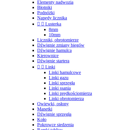
Elementy nadwozia
Błotniki
Podnóżki
Napędy licznika


Lusterka
8mm
10mm
Liczniki, obrotomierze
Dźwignie zmiany biegów
Dźwignie hamulca
Kierownice
Dźwignie startera


Linki
Linki hamulcowe
Linki gazu
Linki sprzęgła
Linki ssania
Linki prędkościomierza
Linki obrotomierza
Owiewki, osłony
Manetki
Dźwignie sprzęgła
Koło
Pokrowce siedzenia
Ramki tablicy