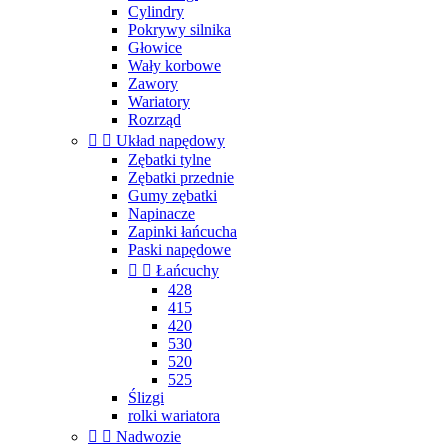
Cylindry
Pokrywy silnika
Głowice
Wały korbowe
Zawory
Wariatory
Rozrząd


Układ napędowy
Zębatki tylne
Zębatki przednie
Gumy zębatki
Napinacze
Zapinki łańcucha
Paski napędowe


Łańcuchy
428
415
420
530
520
525
Ślizgi
rolki wariatora


Nadwozie