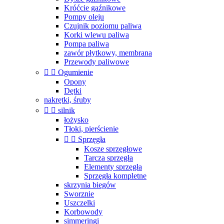
Króćcie gaźnikowe
Pompy oleju
Czujnik poziomu paliwa
Korki wlewu paliwa
Pompa paliwa
zawór płytkowy, membrana
Przewody paliwowe


Ogumienie
Opony
Dętki
nakrętki, śruby


silnik
łożysko
Tłoki, pierścienie


Sprzęgła
Kosze sprzęgłowe
Tarcza sprzęgła
Elementy sprzęgła
Sprzęgła kompletne
skrzynia biegów
Sworznie
Uszczelki
Korbowody
simmeringi