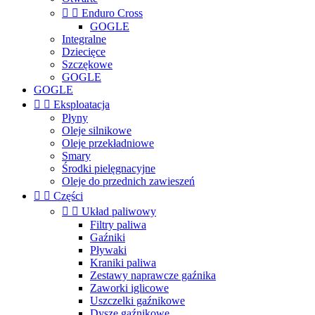


Enduro Cross
GOGLE
Integralne
Dziecięce
Szczękowe
GOGLE
GOGLE


Eksploatacja
Płyny
Oleje silnikowe
Oleje przekładniowe
Smary
Środki pielęgnacyjne
Oleje do przednich zawieszeń


Części


Układ paliwowy
Filtry paliwa
Gaźniki
Pływaki
Kraniki paliwa
Zestawy naprawcze gaźnika
Zaworki iglicowe
Uszczelki gaźnikowe
Dysze gaźnikowe