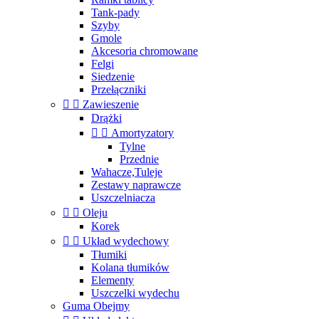
Tank-pady
Szyby
Gmole
Akcesoria chromowane
Felgi
Siedzenie
Przełączniki


Zawieszenie
Drążki


Amortyzatory
Tylne
Przednie
Wahacze,Tuleje
Zestawy naprawcze
Uszczelniacza


Oleju
Korek


Układ wydechowy
Tłumiki
Kolana tłumików
Elementy
Uszczelki wydechu
Guma Obejmy