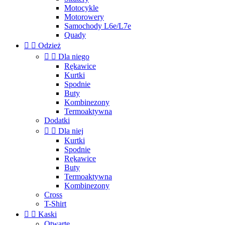
Motocykle
Motorowery
Samochody L6e/L7e
Quady


Odzież


Dla niego
Rękawice
Kurtki
Spodnie
Buty
Kombinezony
Termoaktywna
Dodatki


Dla niej
Kurtki
Spodnie
Rękawice
Buty
Termoaktywna
Kombinezony
Cross
T-Shirt


Kaski
Otwarte