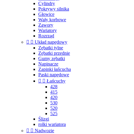
Cylindry
Pokrywy silnika
Głowice
Wały korbowe
Zawory
Wariatory
Rozrząd


Układ napędowy
Zębatki tylne
Zębatki przednie
Gumy zębatki
Napinacze
Zapinki łańcucha
Paski napędowe


Łańcuchy
428
415
420
530
520
525
Ślizgi
rolki wariatora


Nadwozie