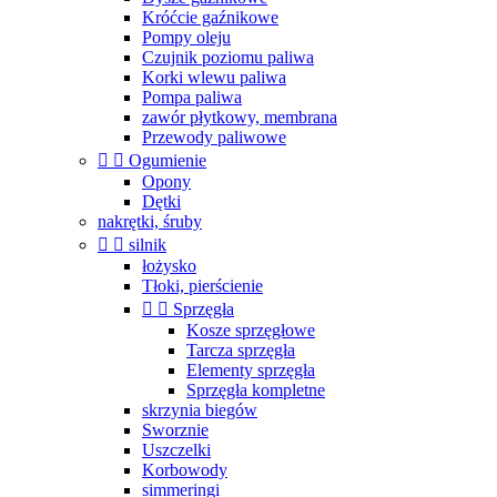
Króćcie gaźnikowe
Pompy oleju
Czujnik poziomu paliwa
Korki wlewu paliwa
Pompa paliwa
zawór płytkowy, membrana
Przewody paliwowe


Ogumienie
Opony
Dętki
nakrętki, śruby


silnik
łożysko
Tłoki, pierścienie


Sprzęgła
Kosze sprzęgłowe
Tarcza sprzęgła
Elementy sprzęgła
Sprzęgła kompletne
skrzynia biegów
Sworznie
Uszczelki
Korbowody
simmeringi