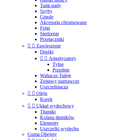
Tank-pady
Szyby
Gmole
Akcesoria chromowane
Felgi
Siedzenie
Przełączniki


Zawieszenie
Drążki


Amortyzatory
Tylne
Przednie
Wahacze,Tuleje
Zestawy naprawcze
Uszczelniacza


Oleju
Korek


Układ wydechowy
Tłumiki
Kolana tłumików
Elementy
Uszczelki wydechu
Guma Obejmy