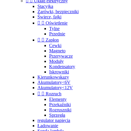


Układ elektryczny
Stacyjka
Żarówki, bezpieczniki
Świece, fajki


Oświetlenie
Tylne
Przednie


Zapłon
Cewki
Magneto
Przerywacze
Moduły
Kondensatory
Iskrowniki
Kierunkowskazy
Akumulatory<6V
Akumulatory<12V


Rozruch
Elementy
Przekaźniki
Rozruszniki
Sprzęgła
regulator napięcia
Ładowanie
Sonda lambda