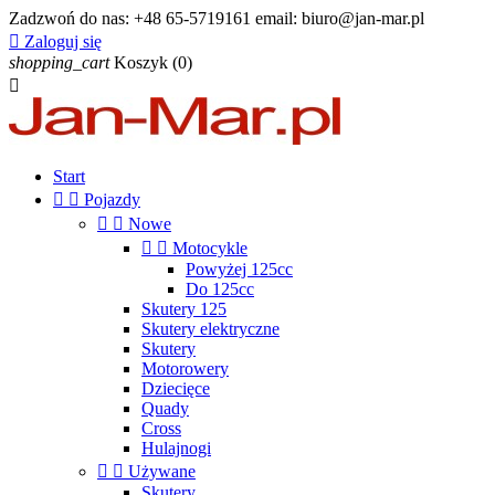
Zadzwoń do nas:
+48 65-5719161 email: biuro@jan-mar.pl

Zaloguj się
shopping_cart
Koszyk
(0)

Start


Pojazdy


Nowe


Motocykle
Powyżej 125cc
Do 125cc
Skutery 125
Skutery elektryczne
Skutery
Motorowery
Dziecięce
Quady
Cross
Hulajnogi


Używane
Skutery