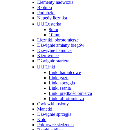
Elementy nadwozia
Błotniki
Podnóżki
Napędy licznika


Lusterka
8mm
10mm
Liczniki, obrotomierze
Dźwignie zmiany biegów
Dźwignie hamulca
Kierownice
Dźwignie startera


Linki
Linki hamulcowe
Linki gazu
Linki sprzęgła
Linki ssania
Linki prędkościomierza
Linki obrotomierza
Owiewki, osłony
Manetki
Dźwignie sprzęgła
Koło
Pokrowce siedzenia
Ramki tablicy