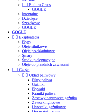


Enduro Cross
GOGLE
Integralne
Dziecięce
Szczękowe
GOGLE
GOGLE


Eksploatacja
Płyny
Oleje silnikowe
Oleje przekładniowe
Smary
Środki pielęgnacyjne
Oleje do przednich zawieszeń


Części


Układ paliwowy
Filtry paliwa
Gaźniki
Pływaki
Kraniki paliwa
Zestawy naprawcze gaźnika
Zaworki iglicowe
Uszczelki gaźnikowe
Dysze gaźnikowe