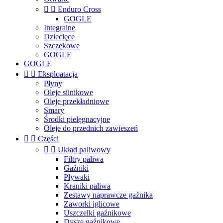


Enduro Cross
GOGLE
Integralne
Dziecięce
Szczękowe
GOGLE
GOGLE


Eksploatacja
Płyny
Oleje silnikowe
Oleje przekładniowe
Smary
Środki pielęgnacyjne
Oleje do przednich zawieszeń


Części


Układ paliwowy
Filtry paliwa
Gaźniki
Pływaki
Kraniki paliwa
Zestawy naprawcze gaźnika
Zaworki iglicowe
Uszczelki gaźnikowe
Dysze gaźnikowe