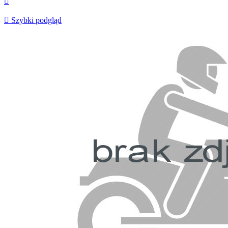


Szybki podgląd