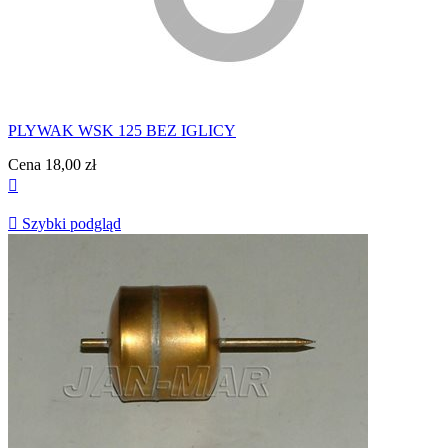
PLYWAK WSK 125 BEZ IGLICY
Cena
18,00 zł


Szybki podgląd