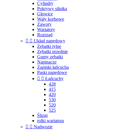
Cylindry
Pokrywy silnika
Głowice
Wały korbowe
Zawory
Wariatory
Rozrząd


Układ napędowy
Zębatki tylne
Zębatki przednie
Gumy zębatki
Napinacze
Zapinki łańcucha
Paski napędowe


Łańcuchy
428
415
420
530
520
525
Ślizgi
rolki wariatora


Nadwozie