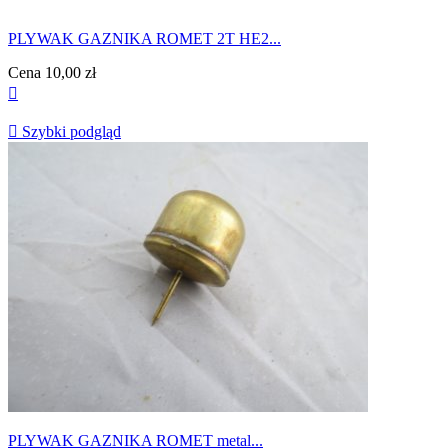
PLYWAK GAZNIKA ROMET 2T HE2...
Cena
10,00 zł


Szybki podgląd
PLYWAK GAZNIKA ROMET metal...