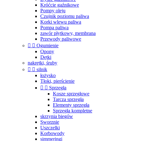
Króćcie gaźnikowe
Pompy oleju
Czujnik poziomu paliwa
Korki wlewu paliwa
Pompa paliwa
zawór płytkowy, membrana
Przewody paliwowe


Ogumienie
Opony
Dętki
nakrętki, śruby


silnik
łożysko
Tłoki, pierścienie


Sprzęgła
Kosze sprzęgłowe
Tarcza sprzęgła
Elementy sprzęgła
Sprzęgła kompletne
skrzynia biegów
Sworznie
Uszczelki
Korbowody
simmeringi