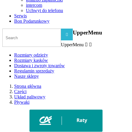
intercom
Uchwyt do telefonu
Serwis
Bon Podarunkowy
UpperMenu

UpperMenu


Rozmiary odzieży
Rozmiary kasków
Dostawa i zwroty towarów
Regulamin sprzedaży
Nasze sklepy
Strona główna
Części
Układ paliwowy
Pływaki