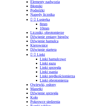
Elementy nadwozia
Błotniki
Podnóżki
Napędy licznika


Lusterka
8mm
10mm
Liczniki, obrotomierze
Dźwignie zmiany biegów
Dźwignie hamulca
Kierownice
Dźwignie startera


Linki
Linki hamulcowe
Linki gazu
Linki sprzęgła
Linki ssania
Linki prędkościomierza
Linki obrotomierza
Owiewki, osłony
Manetki
Dźwignie sprzęgła
Koło
Pokrowce siedzenia
Ramki tablicy