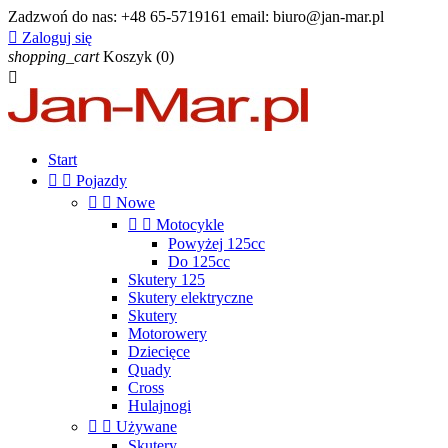
Zadzwoń do nas:
+48 65-5719161 email: biuro@jan-mar.pl

Zaloguj się
shopping_cart
Koszyk
(0)

Start


Pojazdy


Nowe


Motocykle
Powyżej 125cc
Do 125cc
Skutery 125
Skutery elektryczne
Skutery
Motorowery
Dziecięce
Quady
Cross
Hulajnogi


Używane
Skutery