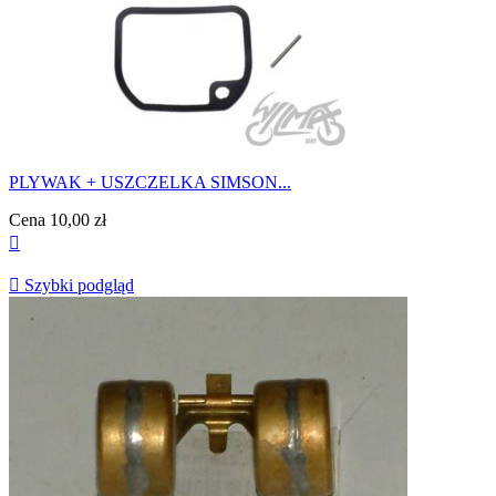
PLYWAK + USZCZELKA SIMSON...
Cena
10,00 zł


Szybki podgląd