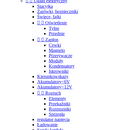


Układ elektryczny
Stacyjka
Żarówki, bezpieczniki
Świece, fajki


Oświetlenie
Tylne
Przednie


Zapłon
Cewki
Magneto
Przerywacze
Moduły
Kondensatory
Iskrowniki
Kierunkowskazy
Akumulatory<6V
Akumulatory<12V


Rozruch
Elementy
Przekaźniki
Rozruszniki
Sprzęgła
regulator napięcia
Ładowanie
Sonda lambda