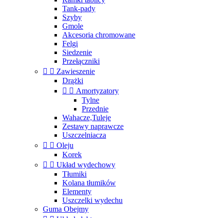
Tank-pady
Szyby
Gmole
Akcesoria chromowane
Felgi
Siedzenie
Przełączniki


Zawieszenie
Drążki


Amortyzatory
Tylne
Przednie
Wahacze,Tuleje
Zestawy naprawcze
Uszczelniacza


Oleju
Korek


Układ wydechowy
Tłumiki
Kolana tłumików
Elementy
Uszczelki wydechu
Guma Obejmy