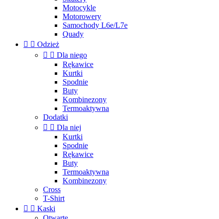
Motocykle
Motorowery
Samochody L6e/L7e
Quady


Odzież


Dla niego
Rękawice
Kurtki
Spodnie
Buty
Kombinezony
Termoaktywna
Dodatki


Dla niej
Kurtki
Spodnie
Rękawice
Buty
Termoaktywna
Kombinezony
Cross
T-Shirt


Kaski
Otwarte