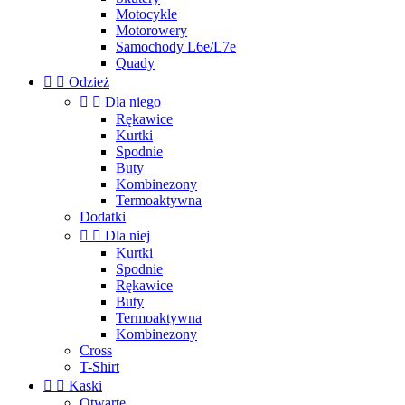
Motocykle
Motorowery
Samochody L6e/L7e
Quady


Odzież


Dla niego
Rękawice
Kurtki
Spodnie
Buty
Kombinezony
Termoaktywna
Dodatki


Dla niej
Kurtki
Spodnie
Rękawice
Buty
Termoaktywna
Kombinezony
Cross
T-Shirt


Kaski
Otwarte