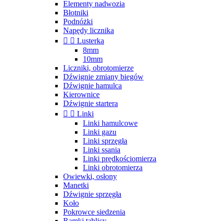
Elementy nadwozia
Błotniki
Podnóżki
Napędy licznika


Lusterka
8mm
10mm
Liczniki, obrotomierze
Dźwignie zmiany biegów
Dźwignie hamulca
Kierownice
Dźwignie startera


Linki
Linki hamulcowe
Linki gazu
Linki sprzęgła
Linki ssania
Linki prędkościomierza
Linki obrotomierza
Owiewki, osłony
Manetki
Dźwignie sprzęgła
Koło
Pokrowce siedzenia
Ramki tablicy