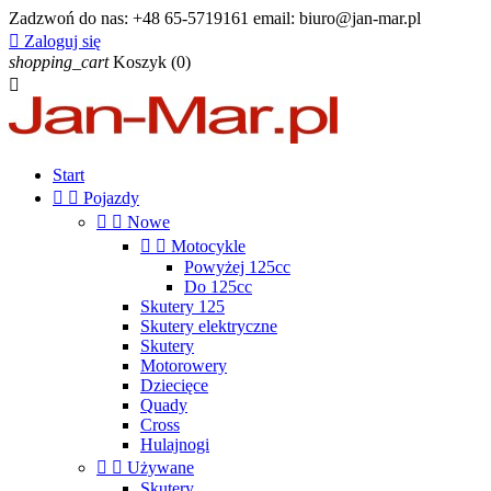
Zadzwoń do nas:
+48 65-5719161 email: biuro@jan-mar.pl

Zaloguj się
shopping_cart
Koszyk
(0)

Start


Pojazdy


Nowe


Motocykle
Powyżej 125cc
Do 125cc
Skutery 125
Skutery elektryczne
Skutery
Motorowery
Dziecięce
Quady
Cross
Hulajnogi


Używane
Skutery