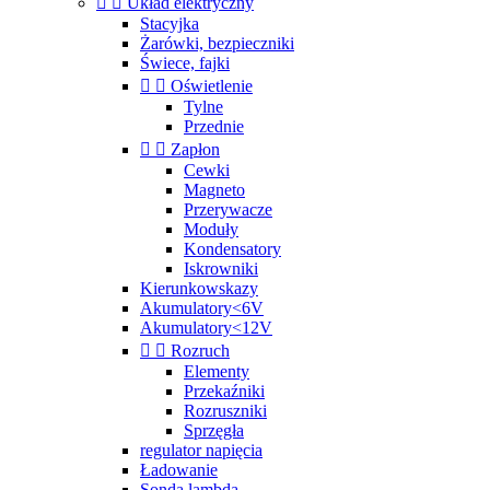


Układ elektryczny
Stacyjka
Żarówki, bezpieczniki
Świece, fajki


Oświetlenie
Tylne
Przednie


Zapłon
Cewki
Magneto
Przerywacze
Moduły
Kondensatory
Iskrowniki
Kierunkowskazy
Akumulatory<6V
Akumulatory<12V


Rozruch
Elementy
Przekaźniki
Rozruszniki
Sprzęgła
regulator napięcia
Ładowanie
Sonda lambda