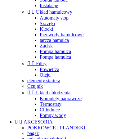
Instalacje


Układ hamulcowy
Automaty stop
Szczęki
Klocki
Przewody hamulcowe
tarcza hamulca
Zacisk
Pompa hamulca
Pompa hamulca


Filtry
Powietrza
Oleju
elementy startera
Czujnik


Układ chłodzenia
Komplety naprawcze
Termostaty
Chłodnice
Pompy wody


AKCESORIA
POKROWCE I PLANDEKI
bagaż
gniazdo zapalniczki