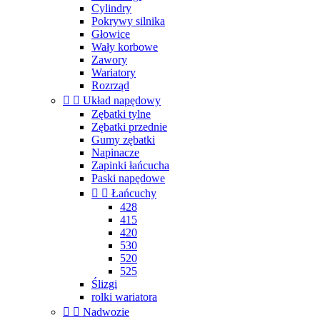
Cylindry
Pokrywy silnika
Głowice
Wały korbowe
Zawory
Wariatory
Rozrząd


Układ napędowy
Zębatki tylne
Zębatki przednie
Gumy zębatki
Napinacze
Zapinki łańcucha
Paski napędowe


Łańcuchy
428
415
420
530
520
525
Ślizgi
rolki wariatora


Nadwozie