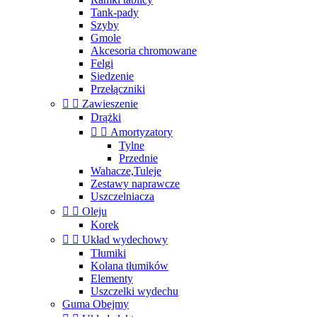
Tank-pady
Szyby
Gmole
Akcesoria chromowane
Felgi
Siedzenie
Przełączniki


Zawieszenie
Drążki


Amortyzatory
Tylne
Przednie
Wahacze,Tuleje
Zestawy naprawcze
Uszczelniacza


Oleju
Korek


Układ wydechowy
Tłumiki
Kolana tłumików
Elementy
Uszczelki wydechu
Guma Obejmy