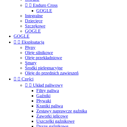


Enduro Cross
GOGLE
Integralne
Dziecięce
Szczękowe
GOGLE
GOGLE


Eksploatacja
Płyny
Oleje silnikowe
Oleje przekładniowe
Smary
Środki pielęgnacyjne
Oleje do przednich zawieszeń


Części


Układ paliwowy
Filtry paliwa
Gaźniki
Pływaki
Kraniki paliwa
Zestawy naprawcze gaźnika
Zaworki iglicowe
Uszczelki gaźnikowe
Dysze gaźnikowe