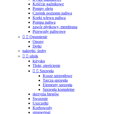
Króćcie gaźnikowe
Pompy oleju
Czujnik poziomu paliwa
Korki wlewu paliwa
Pompa paliwa
zawór płytkowy, membrana
Przewody paliwowe


Ogumienie
Opony
Dętki
nakrętki, śruby


silnik
łożysko
Tłoki, pierścienie


Sprzęgła
Kosze sprzęgłowe
Tarcza sprzęgła
Elementy sprzęgła
Sprzęgła kompletne
skrzynia biegów
Sworznie
Uszczelki
Korbowody
simmeringi