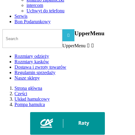
intercom
Uchwyt do telefonu
Serwis
Bon Podarunkowy
UpperMenu

UpperMenu


Rozmiary odzieży
Rozmiary kasków
Dostawa i zwroty towarów
Regulamin sprzedaży
Nasze sklepy
Strona główna
Części
Układ hamulcowy
Pompa hamulca