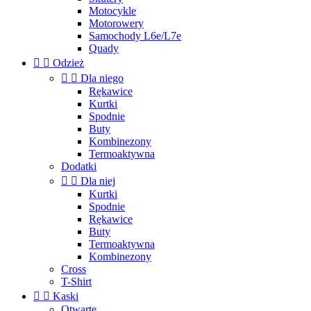
Motocykle
Motorowery
Samochody L6e/L7e
Quady


Odzież


Dla niego
Rękawice
Kurtki
Spodnie
Buty
Kombinezony
Termoaktywna
Dodatki


Dla niej
Kurtki
Spodnie
Rękawice
Buty
Termoaktywna
Kombinezony
Cross
T-Shirt


Kaski
Otwarte