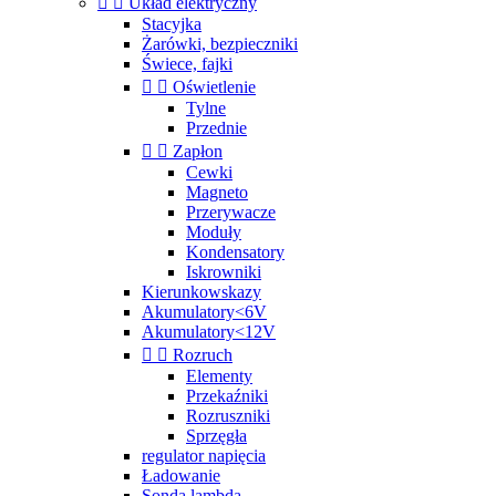


Układ elektryczny
Stacyjka
Żarówki, bezpieczniki
Świece, fajki


Oświetlenie
Tylne
Przednie


Zapłon
Cewki
Magneto
Przerywacze
Moduły
Kondensatory
Iskrowniki
Kierunkowskazy
Akumulatory<6V
Akumulatory<12V


Rozruch
Elementy
Przekaźniki
Rozruszniki
Sprzęgła
regulator napięcia
Ładowanie
Sonda lambda