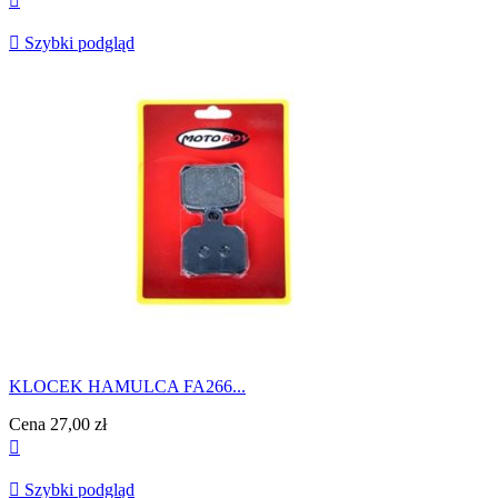


Szybki podgląd
KLOCEK HAMULCA FA266...
Cena
27,00 zł


Szybki podgląd