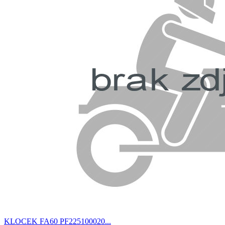
KLOCEK FA60 PF225100020...