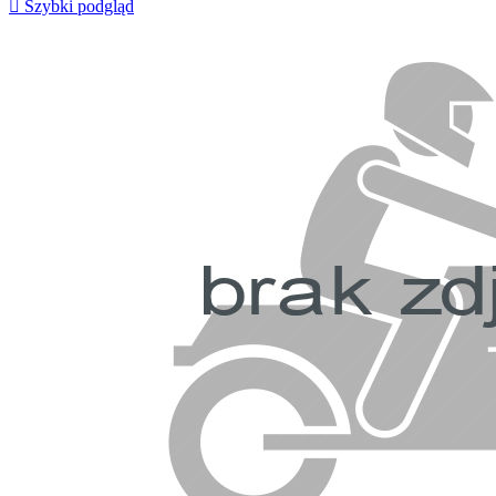

Szybki podgląd