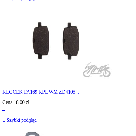
KLOCEK FA169 KPL WM ZD4105...
Cena
18,00 zł


Szybki podgląd