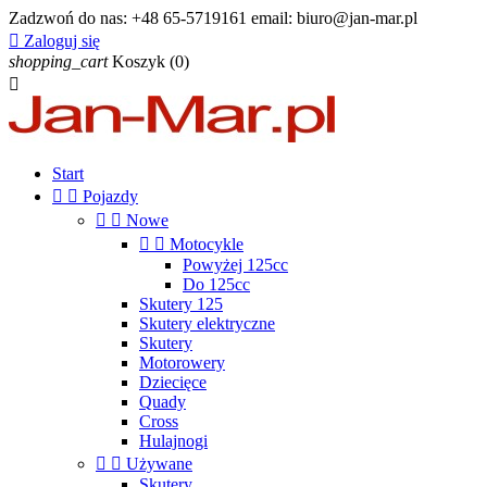
Zadzwoń do nas:
+48 65-5719161 email: biuro@jan-mar.pl

Zaloguj się
shopping_cart
Koszyk
(0)

Start


Pojazdy


Nowe


Motocykle
Powyżej 125cc
Do 125cc
Skutery 125
Skutery elektryczne
Skutery
Motorowery
Dziecięce
Quady
Cross
Hulajnogi


Używane
Skutery