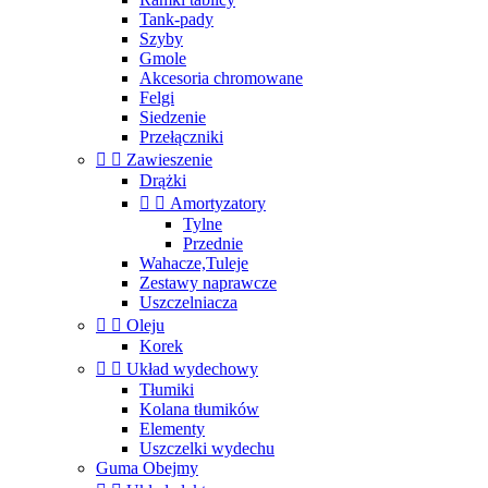
Tank-pady
Szyby
Gmole
Akcesoria chromowane
Felgi
Siedzenie
Przełączniki


Zawieszenie
Drążki


Amortyzatory
Tylne
Przednie
Wahacze,Tuleje
Zestawy naprawcze
Uszczelniacza


Oleju
Korek


Układ wydechowy
Tłumiki
Kolana tłumików
Elementy
Uszczelki wydechu
Guma Obejmy