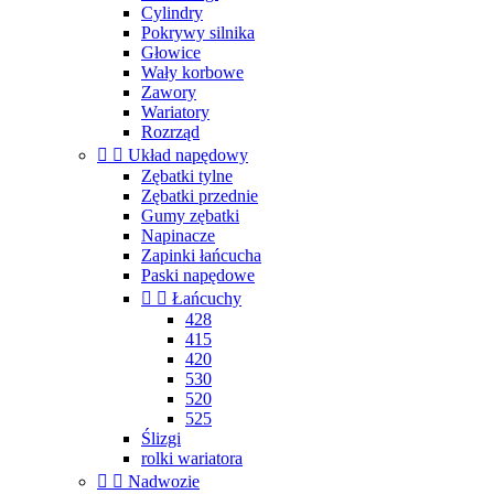
Cylindry
Pokrywy silnika
Głowice
Wały korbowe
Zawory
Wariatory
Rozrząd


Układ napędowy
Zębatki tylne
Zębatki przednie
Gumy zębatki
Napinacze
Zapinki łańcucha
Paski napędowe


Łańcuchy
428
415
420
530
520
525
Ślizgi
rolki wariatora


Nadwozie