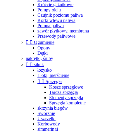
Króćcie gaźnikowe
Pompy oleju
Czujnik poziomu paliwa
Korki wlewu paliwa
Pompa paliwa
zawór płytkowy, membrana
Przewody paliwowe


Ogumienie
Opony
Dętki
nakrętki, śruby


silnik
łożysko
Tłoki, pierścienie


Sprzęgła
Kosze sprzęgłowe
Tarcza sprzęgła
Elementy sprzęgła
Sprzęgła kompletne
skrzynia biegów
Sworznie
Uszczelki
Korbowody
simmeringi