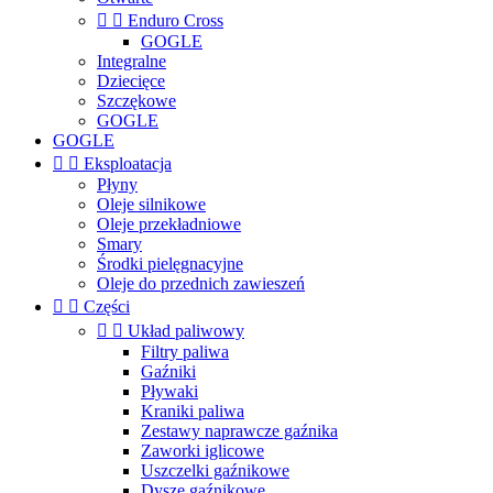


Enduro Cross
GOGLE
Integralne
Dziecięce
Szczękowe
GOGLE
GOGLE


Eksploatacja
Płyny
Oleje silnikowe
Oleje przekładniowe
Smary
Środki pielęgnacyjne
Oleje do przednich zawieszeń


Części


Układ paliwowy
Filtry paliwa
Gaźniki
Pływaki
Kraniki paliwa
Zestawy naprawcze gaźnika
Zaworki iglicowe
Uszczelki gaźnikowe
Dysze gaźnikowe