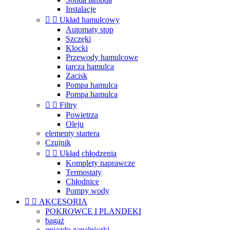
Instalacje


Układ hamulcowy
Automaty stop
Szczęki
Klocki
Przewody hamulcowe
tarcza hamulca
Zacisk
Pompa hamulca
Pompa hamulca


Filtry
Powietrza
Oleju
elementy startera
Czujnik


Układ chłodzenia
Komplety naprawcze
Termostaty
Chłodnice
Pompy wody


AKCESORIA
POKROWCE I PLANDEKI
bagaż
gniazdo zapalniczki