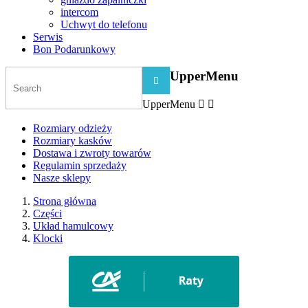
intercom
Uchwyt do telefonu
Serwis
Bon Podarunkowy
UpperMenu

UpperMenu


Rozmiary odzieży
Rozmiary kasków
Dostawa i zwroty towarów
Regulamin sprzedaży
Nasze sklepy
Strona główna
Części
Układ hamulcowy
Klocki