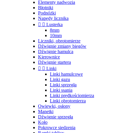
Elementy nadwozia
Błotniki
Podnóżki
Napędy licznika


Lusterka
8mm
10mm
Liczniki, obrotomierze
Dźwignie zmiany biegów
Dźwignie hamulca
Kierownice
Dźwignie startera


Linki
Linki hamulcowe
Linki gazu
Linki sprzęgła
Linki ssania
Linki prędkościomierza
Linki obrotomierza
Owiewki, osłony
Manetki
Dźwignie sprzęgła
Koło
Pokrowce siedzenia
Ramki tablicy