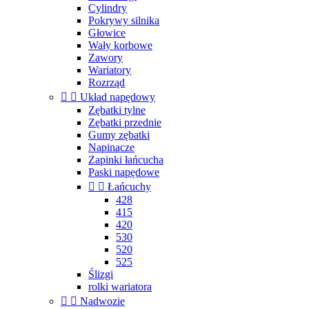
Cylindry
Pokrywy silnika
Głowice
Wały korbowe
Zawory
Wariatory
Rozrząd


Układ napędowy
Zębatki tylne
Zębatki przednie
Gumy zębatki
Napinacze
Zapinki łańcucha
Paski napędowe


Łańcuchy
428
415
420
530
520
525
Ślizgi
rolki wariatora


Nadwozie