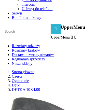
intercom
Uchwyt do telefonu
Serwis
Bon Podarunkowy
UpperMenu

UpperMenu


Rozmiary odzieży
Rozmiary kasków
Dostawa i zwroty towarów
Regulamin sprzedaży
Nasze sklepy
Strona główna
Części
Ogumienie
Dętki
DETKA 10X4.00