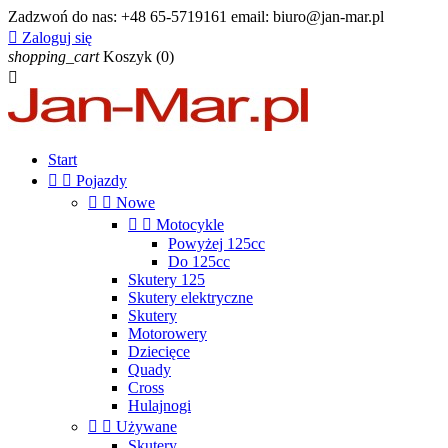
Zadzwoń do nas:
+48 65-5719161 email: biuro@jan-mar.pl

Zaloguj się
shopping_cart
Koszyk
(0)

Start


Pojazdy


Nowe


Motocykle
Powyżej 125cc
Do 125cc
Skutery 125
Skutery elektryczne
Skutery
Motorowery
Dziecięce
Quady
Cross
Hulajnogi


Używane
Skutery