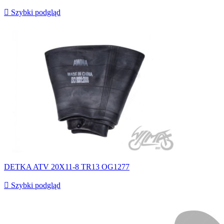

Szybki podgląd
DETKA ATV 20X11-8 TR13 OG1277

Szybki podgląd