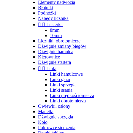
Elementy nadwozia
Błotniki
Podnóżki
Napędy licznika


Lusterka
8mm
10mm
Liczniki, obrotomierze
Dźwignie zmiany biegów
Dźwignie hamulca
Kierownice
Dźwignie startera


Linki
Linki hamulcowe
Linki gazu
Linki sprzęgła
Linki ssania
Linki prędkościomierza
Linki obrotomierza
Owiewki, osłony
Manetki
Dźwignie sprzęgła
Koło
Pokrowce siedzenia
Ramki tablicy