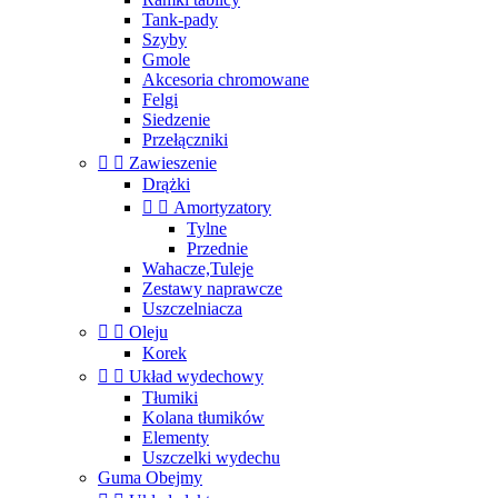
Tank-pady
Szyby
Gmole
Akcesoria chromowane
Felgi
Siedzenie
Przełączniki


Zawieszenie
Drążki


Amortyzatory
Tylne
Przednie
Wahacze,Tuleje
Zestawy naprawcze
Uszczelniacza


Oleju
Korek


Układ wydechowy
Tłumiki
Kolana tłumików
Elementy
Uszczelki wydechu
Guma Obejmy