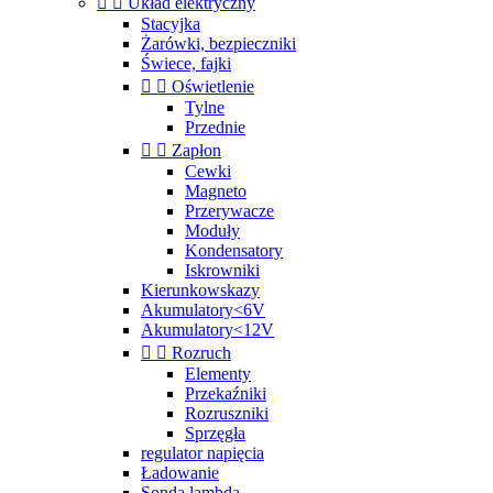


Układ elektryczny
Stacyjka
Żarówki, bezpieczniki
Świece, fajki


Oświetlenie
Tylne
Przednie


Zapłon
Cewki
Magneto
Przerywacze
Moduły
Kondensatory
Iskrowniki
Kierunkowskazy
Akumulatory<6V
Akumulatory<12V


Rozruch
Elementy
Przekaźniki
Rozruszniki
Sprzęgła
regulator napięcia
Ładowanie
Sonda lambda