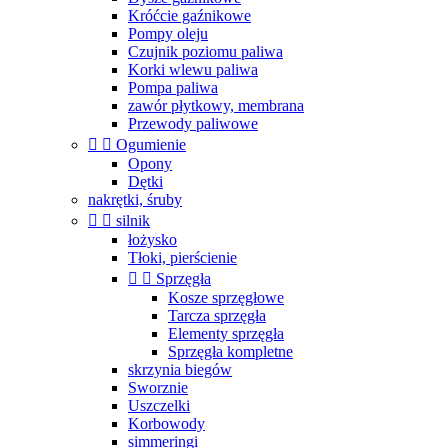
Króćcie gaźnikowe
Pompy oleju
Czujnik poziomu paliwa
Korki wlewu paliwa
Pompa paliwa
zawór płytkowy, membrana
Przewody paliwowe


Ogumienie
Opony
Dętki
nakrętki, śruby


silnik
łożysko
Tłoki, pierścienie


Sprzęgła
Kosze sprzęgłowe
Tarcza sprzęgła
Elementy sprzęgła
Sprzęgła kompletne
skrzynia biegów
Sworznie
Uszczelki
Korbowody
simmeringi