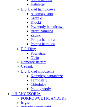
Instalacje


Układ hamulcowy
Automaty stop
Szczęki
Klocki
Przewody hamulcowe
tarcza hamulca
Zacisk
Pompa hamulca
Pompa hamulca


Filtry
Powietrza
Oleju
elementy startera
Czujnik


Układ chłodzenia
Komplety naprawcze
Termostaty
Chłodnice
Pompy wody


AKCESORIA
POKROWCE I PLANDEKI
bagaż
gniazdo zapalniczki