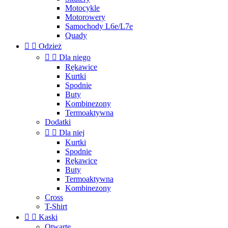
Motocykle
Motorowery
Samochody L6e/L7e
Quady


Odzież


Dla niego
Rękawice
Kurtki
Spodnie
Buty
Kombinezony
Termoaktywna
Dodatki


Dla niej
Kurtki
Spodnie
Rękawice
Buty
Termoaktywna
Kombinezony
Cross
T-Shirt


Kaski
Otwarte