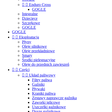


Enduro Cross
GOGLE
Integralne
Dziecięce
Szczękowe
GOGLE
GOGLE


Eksploatacja
Płyny
Oleje silnikowe
Oleje przekładniowe
Smary
Środki pielęgnacyjne
Oleje do przednich zawieszeń


Części


Układ paliwowy
Filtry paliwa
Gaźniki
Pływaki
Kraniki paliwa
Zestawy naprawcze gaźnika
Zaworki iglicowe
Uszczelki gaźnikowe
Dysze gaźnikowe