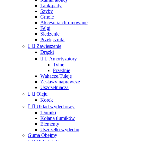
Tank-pady
Szyby
Gmole
Akcesoria chromowane
Felgi
Siedzenie
Przełączniki


Zawieszenie
Drążki


Amortyzatory
Tylne
Przednie
Wahacze,Tuleje
Zestawy naprawcze
Uszczelniacza


Oleju
Korek


Układ wydechowy
Tłumiki
Kolana tłumików
Elementy
Uszczelki wydechu
Guma Obejmy