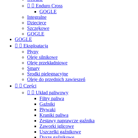


Enduro Cross
GOGLE
Integralne
Dziecięce
Szczękowe
GOGLE
GOGLE


Eksploatacja
Płyny
Oleje silnikowe
Oleje przekładniowe
Smary
Środki pielęgnacyjne
Oleje do przednich zawieszeń


Części


Układ paliwowy
Filtry paliwa
Gaźniki
Pływaki
Kraniki paliwa
Zestawy naprawcze gaźnika
Zaworki iglicowe
Uszczelki gaźnikowe
Dysze gaźnikowe