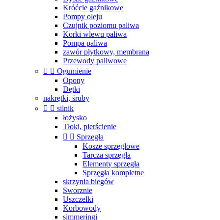
Króćcie gaźnikowe
Pompy oleju
Czujnik poziomu paliwa
Korki wlewu paliwa
Pompa paliwa
zawór płytkowy, membrana
Przewody paliwowe


Ogumienie
Opony
Dętki
nakrętki, śruby


silnik
łożysko
Tłoki, pierścienie


Sprzęgła
Kosze sprzęgłowe
Tarcza sprzęgła
Elementy sprzęgła
Sprzęgła kompletne
skrzynia biegów
Sworznie
Uszczelki
Korbowody
simmeringi