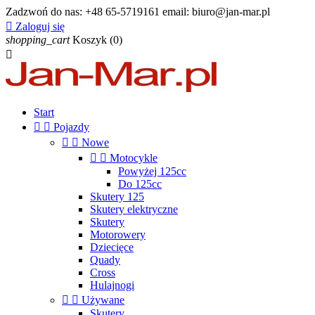
Zadzwoń do nas:
+48 65-5719161 email: biuro@jan-mar.pl

Zaloguj się
shopping_cart
Koszyk
(0)

Start


Pojazdy


Nowe


Motocykle
Powyżej 125cc
Do 125cc
Skutery 125
Skutery elektryczne
Skutery
Motorowery
Dziecięce
Quady
Cross
Hulajnogi


Używane
Skutery