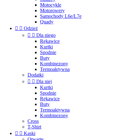
Motocykle
Motorowery
Samochody L6e/L7e
Quady


Odzież


Dla niego
Rękawice
Kurtki
Spodnie
Buty
Kombinezony
Termoaktywna
Dodatki


Dla niej
Kurtki
Spodnie
Rękawice
Buty
Termoaktywna
Kombinezony
Cross
T-Shirt


Kaski
Otwarte