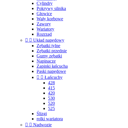
Cylindry
Pokrywy silnika
Głowice
Wały korbowe
Zawory
Wariatory
Rozrząd


Układ napędowy
Zębatki tylne
Zębatki przednie
Gumy zębatki
Napinacze
Zapinki łańcucha
Paski napędowe


Łańcuchy
428
415
420
530
520
525
Ślizgi
rolki wariatora


Nadwozie