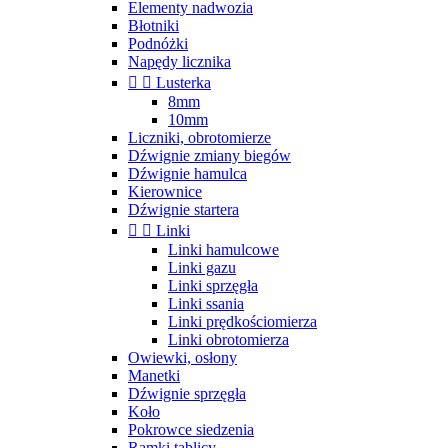
Elementy nadwozia
Błotniki
Podnóżki
Napędy licznika


Lusterka
8mm
10mm
Liczniki, obrotomierze
Dźwignie zmiany biegów
Dźwignie hamulca
Kierownice
Dźwignie startera


Linki
Linki hamulcowe
Linki gazu
Linki sprzęgła
Linki ssania
Linki prędkościomierza
Linki obrotomierza
Owiewki, osłony
Manetki
Dźwignie sprzęgła
Koło
Pokrowce siedzenia
Ramki tablicy