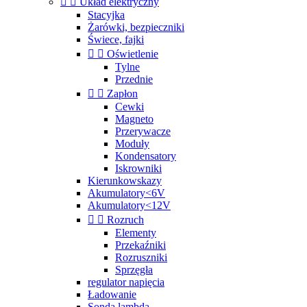


Układ elektryczny
Stacyjka
Żarówki, bezpieczniki
Świece, fajki


Oświetlenie
Tylne
Przednie


Zapłon
Cewki
Magneto
Przerywacze
Moduły
Kondensatory
Iskrowniki
Kierunkowskazy
Akumulatory<6V
Akumulatory<12V


Rozruch
Elementy
Przekaźniki
Rozruszniki
Sprzęgła
regulator napięcia
Ładowanie
Sonda lambda