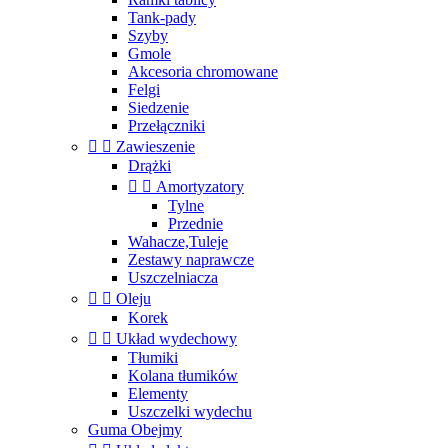
Tank-pady
Szyby
Gmole
Akcesoria chromowane
Felgi
Siedzenie
Przełączniki


Zawieszenie
Drążki


Amortyzatory
Tylne
Przednie
Wahacze,Tuleje
Zestawy naprawcze
Uszczelniacza


Oleju
Korek


Układ wydechowy
Tłumiki
Kolana tłumików
Elementy
Uszczelki wydechu
Guma Obejmy