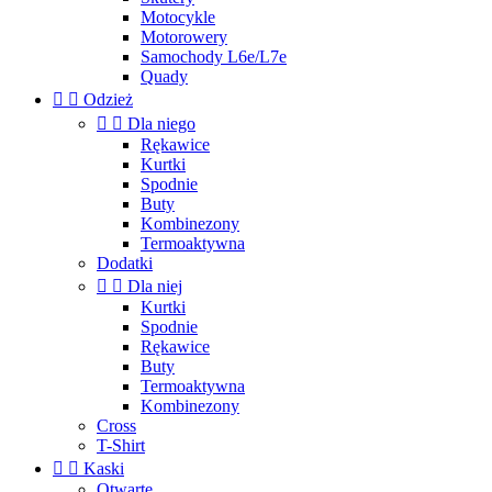
Motocykle
Motorowery
Samochody L6e/L7e
Quady


Odzież


Dla niego
Rękawice
Kurtki
Spodnie
Buty
Kombinezony
Termoaktywna
Dodatki


Dla niej
Kurtki
Spodnie
Rękawice
Buty
Termoaktywna
Kombinezony
Cross
T-Shirt


Kaski
Otwarte