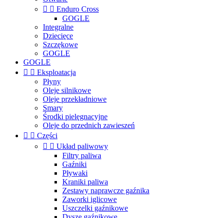


Enduro Cross
GOGLE
Integralne
Dziecięce
Szczękowe
GOGLE
GOGLE


Eksploatacja
Płyny
Oleje silnikowe
Oleje przekładniowe
Smary
Środki pielęgnacyjne
Oleje do przednich zawieszeń


Części


Układ paliwowy
Filtry paliwa
Gaźniki
Pływaki
Kraniki paliwa
Zestawy naprawcze gaźnika
Zaworki iglicowe
Uszczelki gaźnikowe
Dysze gaźnikowe