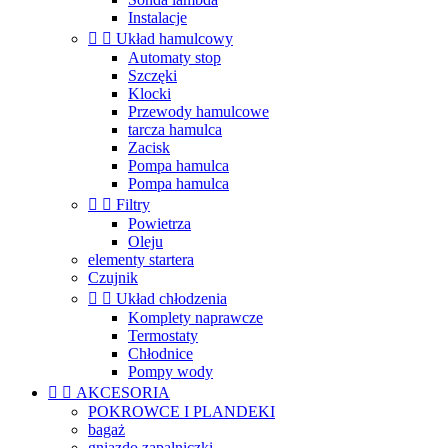
Instalacje


Układ hamulcowy
Automaty stop
Szczęki
Klocki
Przewody hamulcowe
tarcza hamulca
Zacisk
Pompa hamulca
Pompa hamulca


Filtry
Powietrza
Oleju
elementy startera
Czujnik


Układ chłodzenia
Komplety naprawcze
Termostaty
Chłodnice
Pompy wody


AKCESORIA
POKROWCE I PLANDEKI
bagaż
gniazdo zapalniczki