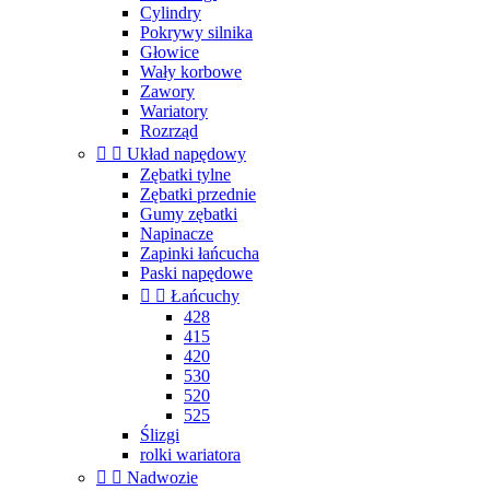
Cylindry
Pokrywy silnika
Głowice
Wały korbowe
Zawory
Wariatory
Rozrząd


Układ napędowy
Zębatki tylne
Zębatki przednie
Gumy zębatki
Napinacze
Zapinki łańcucha
Paski napędowe


Łańcuchy
428
415
420
530
520
525
Ślizgi
rolki wariatora


Nadwozie