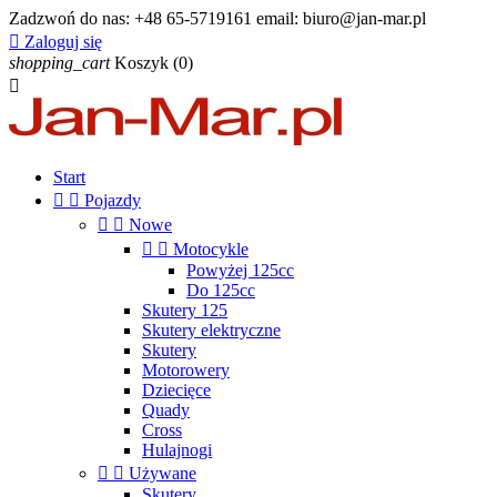
Zadzwoń do nas:
+48 65-5719161 email: biuro@jan-mar.pl

Zaloguj się
shopping_cart
Koszyk
(0)

Start


Pojazdy


Nowe


Motocykle
Powyżej 125cc
Do 125cc
Skutery 125
Skutery elektryczne
Skutery
Motorowery
Dziecięce
Quady
Cross
Hulajnogi


Używane
Skutery