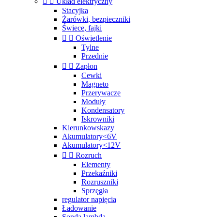


Układ elektryczny
Stacyjka
Żarówki, bezpieczniki
Świece, fajki


Oświetlenie
Tylne
Przednie


Zapłon
Cewki
Magneto
Przerywacze
Moduły
Kondensatory
Iskrowniki
Kierunkowskazy
Akumulatory<6V
Akumulatory<12V


Rozruch
Elementy
Przekaźniki
Rozruszniki
Sprzęgła
regulator napięcia
Ładowanie
Sonda lambda