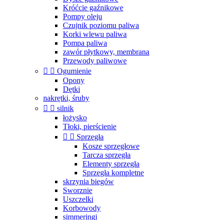
Króćcie gaźnikowe
Pompy oleju
Czujnik poziomu paliwa
Korki wlewu paliwa
Pompa paliwa
zawór płytkowy, membrana
Przewody paliwowe


Ogumienie
Opony
Dętki
nakrętki, śruby


silnik
łożysko
Tłoki, pierścienie


Sprzęgła
Kosze sprzęgłowe
Tarcza sprzęgła
Elementy sprzęgła
Sprzęgła kompletne
skrzynia biegów
Sworznie
Uszczelki
Korbowody
simmeringi