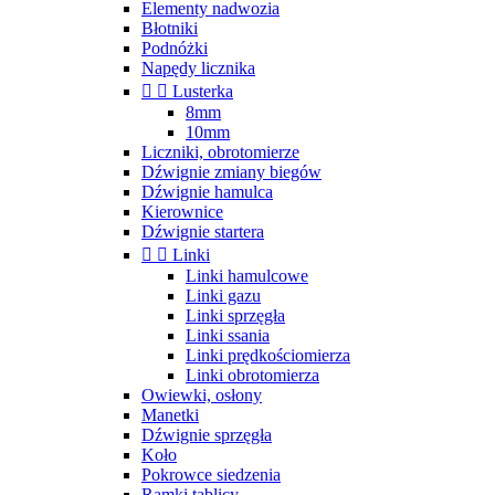
Elementy nadwozia
Błotniki
Podnóżki
Napędy licznika


Lusterka
8mm
10mm
Liczniki, obrotomierze
Dźwignie zmiany biegów
Dźwignie hamulca
Kierownice
Dźwignie startera


Linki
Linki hamulcowe
Linki gazu
Linki sprzęgła
Linki ssania
Linki prędkościomierza
Linki obrotomierza
Owiewki, osłony
Manetki
Dźwignie sprzęgła
Koło
Pokrowce siedzenia
Ramki tablicy