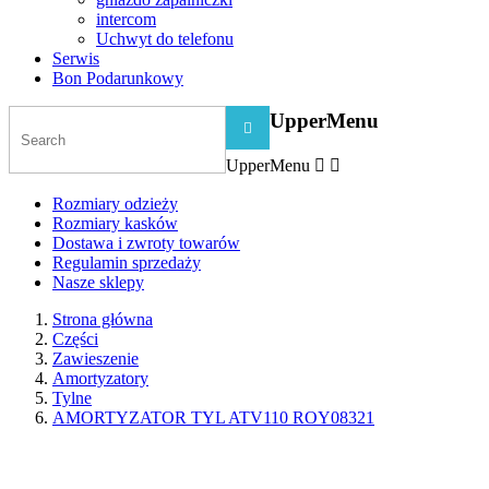
intercom
Uchwyt do telefonu
Serwis
Bon Podarunkowy
UpperMenu

UpperMenu


Rozmiary odzieży
Rozmiary kasków
Dostawa i zwroty towarów
Regulamin sprzedaży
Nasze sklepy
Strona główna
Części
Zawieszenie
Amortyzatory
Tylne
AMORTYZATOR TYL ATV110 ROY08321