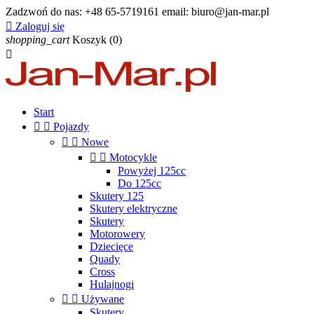
Zadzwoń do nas:
+48 65-5719161 email: biuro@jan-mar.pl

Zaloguj się
shopping_cart
Koszyk
(0)

Start


Pojazdy


Nowe


Motocykle
Powyżej 125cc
Do 125cc
Skutery 125
Skutery elektryczne
Skutery
Motorowery
Dziecięce
Quady
Cross
Hulajnogi


Używane
Skutery