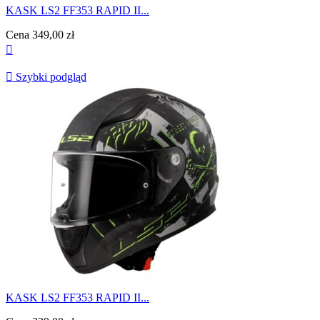
KASK LS2 FF353 RAPID II...
Cena
349,00 zł


Szybki podgląd
KASK LS2 FF353 RAPID II...