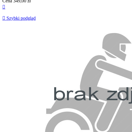
Cena
349,00 zł


Szybki podgląd