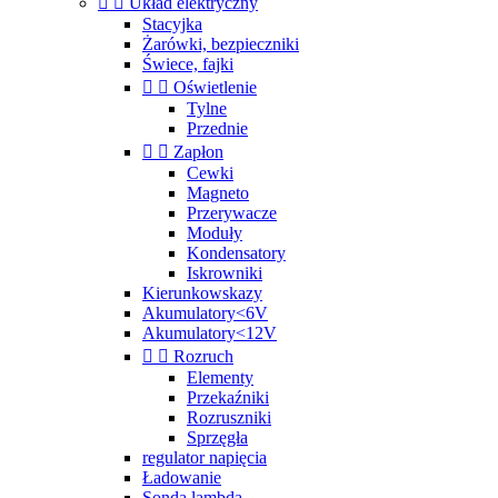


Układ elektryczny
Stacyjka
Żarówki, bezpieczniki
Świece, fajki


Oświetlenie
Tylne
Przednie


Zapłon
Cewki
Magneto
Przerywacze
Moduły
Kondensatory
Iskrowniki
Kierunkowskazy
Akumulatory<6V
Akumulatory<12V


Rozruch
Elementy
Przekaźniki
Rozruszniki
Sprzęgła
regulator napięcia
Ładowanie
Sonda lambda