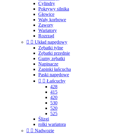
Cylindry
Pokrywy silnika
Głowice
Wały korbowe
Zawory
Wariatory
Rozrząd


Układ napędowy
Zębatki tylne
Zębatki przednie
Gumy zębatki
Napinacze
Zapinki łańcucha
Paski napędowe


Łańcuchy
428
415
420
530
520
525
Ślizgi
rolki wariatora


Nadwozie