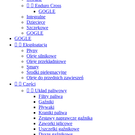


Enduro Cross
GOGLE
Integralne
Dziecięce
Szczękowe
GOGLE
GOGLE


Eksploatacja
Płyny
Oleje silnikowe
Oleje przekładniowe
Smary
Środki pielęgnacyjne
Oleje do przednich zawieszeń


Części


Układ paliwowy
Filtry paliwa
Gaźniki
Pływaki
Kraniki paliwa
Zestawy naprawcze gaźnika
Zaworki iglicowe
Uszczelki gaźnikowe
Dysze gaźnikowe