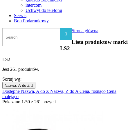
intercom
Uchwyt do telefonu
Serwis
Bon Podarunkowy
Strona główna

Lista produktów marki
LS2
LS2
Jest 261 produktów.
Sortuj wg:
Nazwa, A do Z

Dostępne
Nazwa, A do Z
Nazwa, Z do A
Cena, rosnąco
Cena,
malejąco
Pokazano 1-50 z 261 pozycji