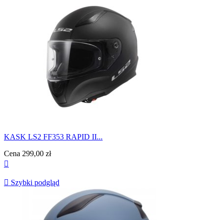
KASK LS2 FF353 RAPID II...
Cena
299,00 zł


Szybki podgląd