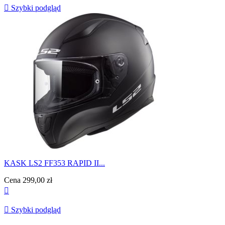

Szybki podgląd
KASK LS2 FF353 RAPID II...
Cena
299,00 zł


Szybki podgląd