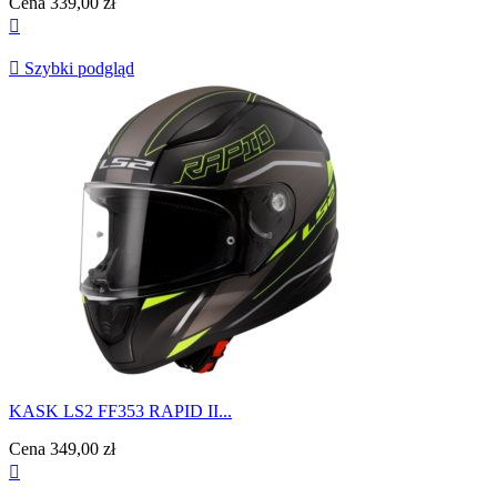
Cena
339,00 zł


Szybki podgląd
KASK LS2 FF353 RAPID II...
Cena
349,00 zł
