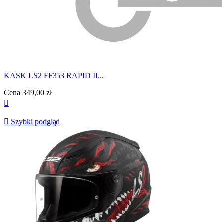
KASK LS2 FF353 RAPID II...
Cena
349,00 zł


Szybki podgląd