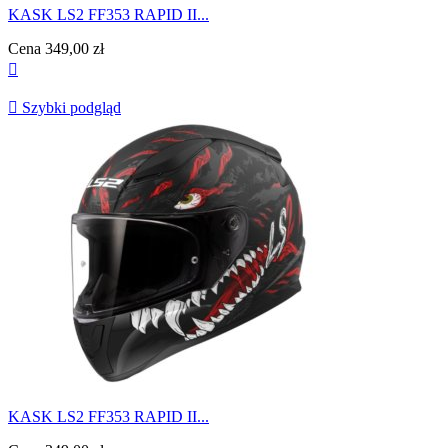
KASK LS2 FF353 RAPID II...
Cena
349,00 zł


Szybki podgląd
KASK LS2 FF353 RAPID II...