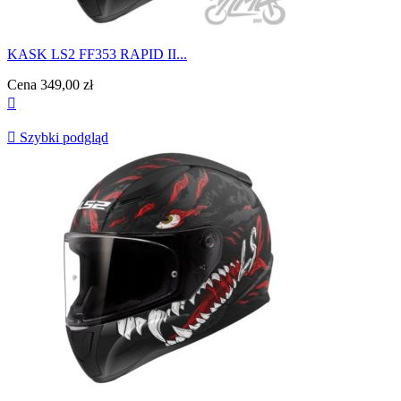
KASK LS2 FF353 RAPID II...
Cena
349,00 zł


Szybki podgląd