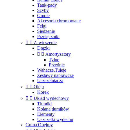
Tank-pady
Szyby
Gmole
Akcesoria chromowane
Felgi
Siedzenie
Przełączniki


Zawieszenie
Drążki


Amortyzatory
Tylne
Przednie
Wahacze,Tuleje
Zestawy naprawcze
Uszczelniacza


Oleju
Korek


Układ wydechowy
Tłumiki
Kolana tłumików
Elementy
Uszczelki wydechu
Guma Obejmy