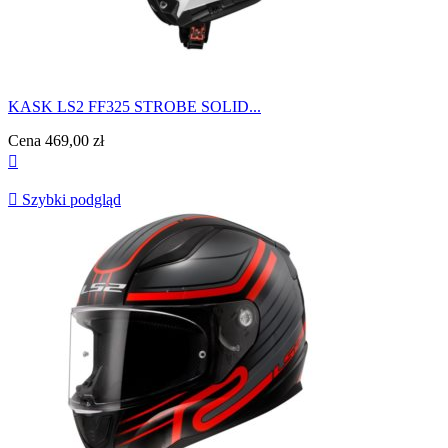
KASK LS2 FF325 STROBE SOLID...
Cena
469,00 zł


Szybki podgląd