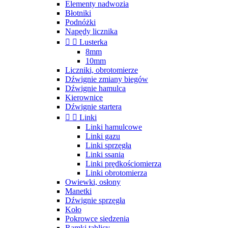
Elementy nadwozia
Błotniki
Podnóżki
Napędy licznika


Lusterka
8mm
10mm
Liczniki, obrotomierze
Dźwignie zmiany biegów
Dźwignie hamulca
Kierownice
Dźwignie startera


Linki
Linki hamulcowe
Linki gazu
Linki sprzęgła
Linki ssania
Linki prędkościomierza
Linki obrotomierza
Owiewki, osłony
Manetki
Dźwignie sprzęgła
Koło
Pokrowce siedzenia
Ramki tablicy