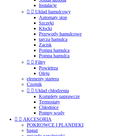
Instalacje


Układ hamulcowy
Automaty stop
Szczęki
Klocki
Przewody hamulcowe
tarcza hamulca
Zacisk
Pompa hamulca
Pompa hamulca


Filtry
Powietrza
Oleju
elementy startera
Czujnik


Układ chłodzenia
Komplety naprawcze
Termostaty
Chłodnice
Pompy wody


AKCESORIA
POKROWCE I PLANDEKI
bagaż
gniazdo zapalniczki