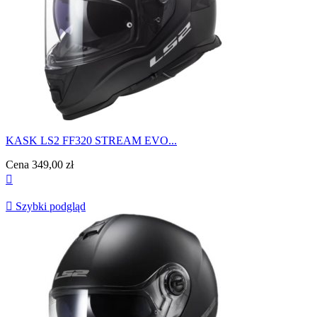
KASK LS2 FF320 STREAM EVO...
Cena
349,00 zł


Szybki podgląd