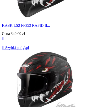
KASK LS2 FF353 RAPID II...
Cena
349,00 zł


Szybki podgląd