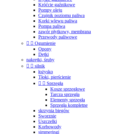
Króćcie gaźnikowe
Pompy oleju
Czujnik poziomu paliwa
Korki wlewu paliwa
Pompa paliwa
zawór płytkowy, membrana
Przewody paliwowe


Ogumienie
Opony
Dętki
nakrętki, śruby


silnik
łożysko
Tłoki, pierścienie


Sprzęgła
Kosze sprzęgłowe
Tarcza sprzęgła
Elementy sprzęgła
Sprzęgła kompletne
skrzynia biegów
Sworznie
Uszczelki
Korbowody
simmeringi