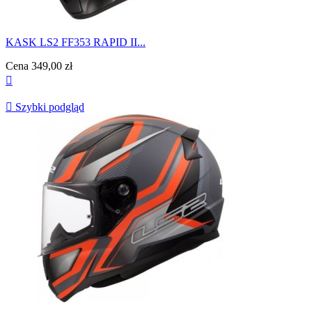
KASK LS2 FF353 RAPID II...
Cena
349,00 zł


Szybki podgląd