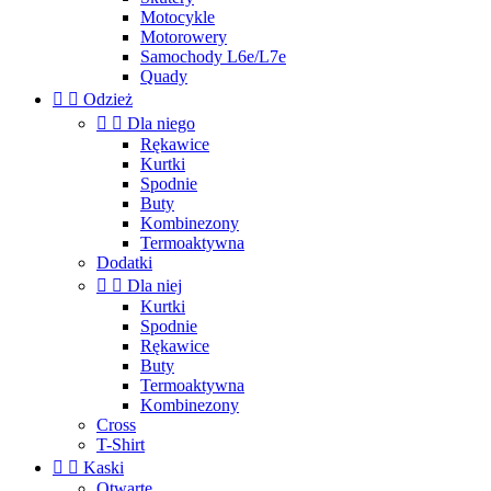
Motocykle
Motorowery
Samochody L6e/L7e
Quady


Odzież


Dla niego
Rękawice
Kurtki
Spodnie
Buty
Kombinezony
Termoaktywna
Dodatki


Dla niej
Kurtki
Spodnie
Rękawice
Buty
Termoaktywna
Kombinezony
Cross
T-Shirt


Kaski
Otwarte