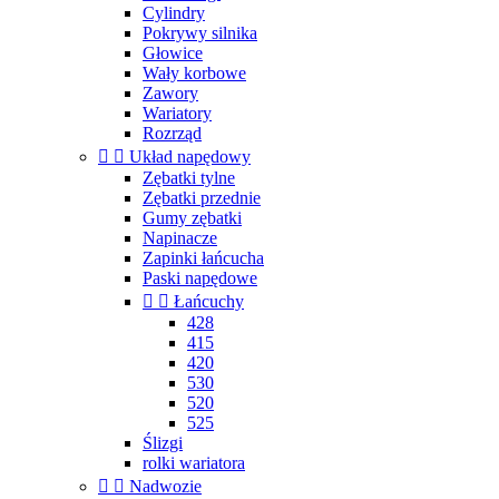
Cylindry
Pokrywy silnika
Głowice
Wały korbowe
Zawory
Wariatory
Rozrząd


Układ napędowy
Zębatki tylne
Zębatki przednie
Gumy zębatki
Napinacze
Zapinki łańcucha
Paski napędowe


Łańcuchy
428
415
420
530
520
525
Ślizgi
rolki wariatora


Nadwozie