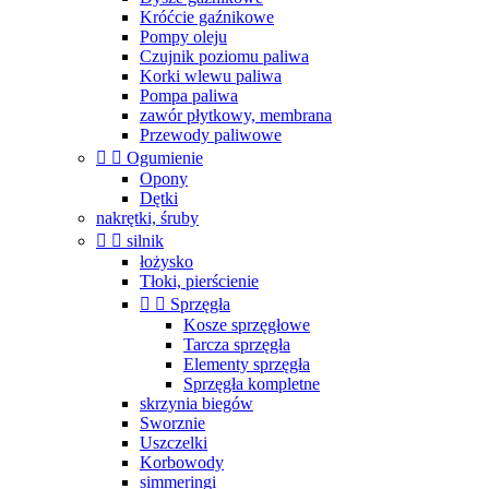
Króćcie gaźnikowe
Pompy oleju
Czujnik poziomu paliwa
Korki wlewu paliwa
Pompa paliwa
zawór płytkowy, membrana
Przewody paliwowe


Ogumienie
Opony
Dętki
nakrętki, śruby


silnik
łożysko
Tłoki, pierścienie


Sprzęgła
Kosze sprzęgłowe
Tarcza sprzęgła
Elementy sprzęgła
Sprzęgła kompletne
skrzynia biegów
Sworznie
Uszczelki
Korbowody
simmeringi