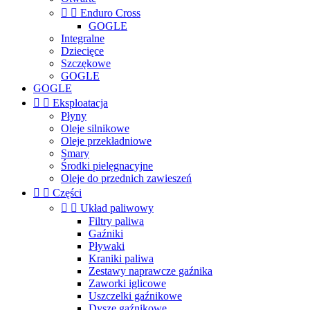


Enduro Cross
GOGLE
Integralne
Dziecięce
Szczękowe
GOGLE
GOGLE


Eksploatacja
Płyny
Oleje silnikowe
Oleje przekładniowe
Smary
Środki pielęgnacyjne
Oleje do przednich zawieszeń


Części


Układ paliwowy
Filtry paliwa
Gaźniki
Pływaki
Kraniki paliwa
Zestawy naprawcze gaźnika
Zaworki iglicowe
Uszczelki gaźnikowe
Dysze gaźnikowe