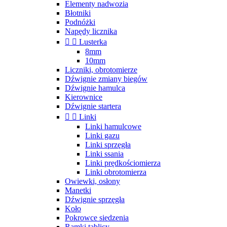
Elementy nadwozia
Błotniki
Podnóżki
Napędy licznika


Lusterka
8mm
10mm
Liczniki, obrotomierze
Dźwignie zmiany biegów
Dźwignie hamulca
Kierownice
Dźwignie startera


Linki
Linki hamulcowe
Linki gazu
Linki sprzęgła
Linki ssania
Linki prędkościomierza
Linki obrotomierza
Owiewki, osłony
Manetki
Dźwignie sprzęgła
Koło
Pokrowce siedzenia
Ramki tablicy