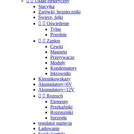


Układ elektryczny
Stacyjka
Żarówki, bezpieczniki
Świece, fajki


Oświetlenie
Tylne
Przednie


Zapłon
Cewki
Magneto
Przerywacze
Moduły
Kondensatory
Iskrowniki
Kierunkowskazy
Akumulatory<6V
Akumulatory<12V


Rozruch
Elementy
Przekaźniki
Rozruszniki
Sprzęgła
regulator napięcia
Ładowanie
Sonda lambda