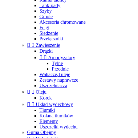
Tank-pady
Szyby
Gmole
Akcesoria chromowane
Felgi
Siedzenie
Przełączniki


Zawieszenie
Drążki


Amortyzatory
Tylne
Przednie
Wahacze,Tuleje
Zestawy naprawcze
Uszczelniacza


Oleju
Korek


Układ wydechowy
Tłumiki
Kolana tłumików
Elementy
Uszczelki wydechu
Guma Obejmy