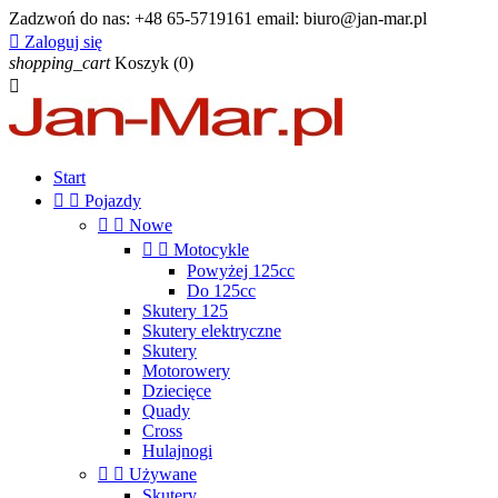
Zadzwoń do nas:
+48 65-5719161 email: biuro@jan-mar.pl

Zaloguj się
shopping_cart
Koszyk
(0)

Start


Pojazdy


Nowe


Motocykle
Powyżej 125cc
Do 125cc
Skutery 125
Skutery elektryczne
Skutery
Motorowery
Dziecięce
Quady
Cross
Hulajnogi


Używane
Skutery