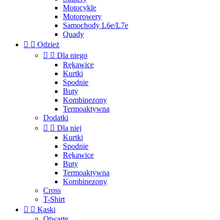
Motocykle
Motorowery
Samochody L6e/L7e
Quady


Odzież


Dla niego
Rękawice
Kurtki
Spodnie
Buty
Kombinezony
Termoaktywna
Dodatki


Dla niej
Kurtki
Spodnie
Rękawice
Buty
Termoaktywna
Kombinezony
Cross
T-Shirt


Kaski
Otwarte