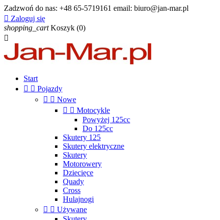
Zadzwoń do nas:
+48 65-5719161 email: biuro@jan-mar.pl

Zaloguj się
shopping_cart
Koszyk
(0)

Start


Pojazdy


Nowe


Motocykle
Powyżej 125cc
Do 125cc
Skutery 125
Skutery elektryczne
Skutery
Motorowery
Dziecięce
Quady
Cross
Hulajnogi


Używane
Skutery