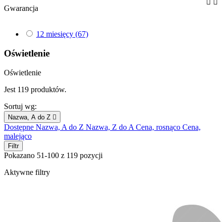


Gwarancja
12 miesięcy
(67)
Oświetlenie
Oświetlenie
Jest 119 produktów.
Sortuj wg:
Nazwa, A do Z

Dostępne
Nazwa, A do Z
Nazwa, Z do A
Cena, rosnąco
Cena,
malejąco
Filtr
Pokazano 51-100 z 119 pozycji
Aktywne filtry