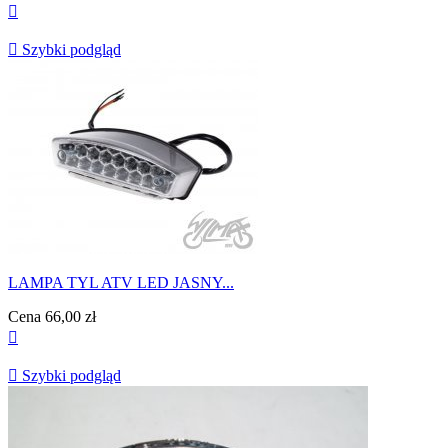


Szybki podgląd
LAMPA TYL ATV LED JASNY...
Cena
66,00 zł


Szybki podgląd