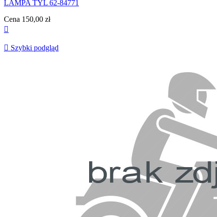
LAMPA TYL 62-84771
Cena
150,00 zł


Szybki podgląd