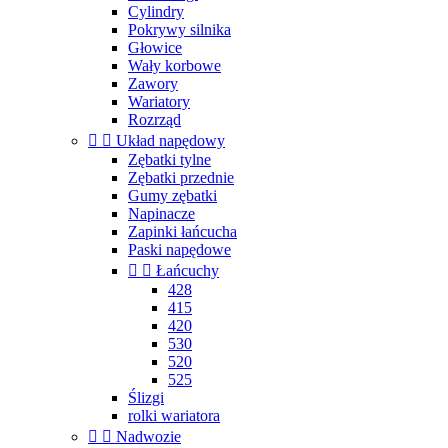
Cylindry
Pokrywy silnika
Głowice
Wały korbowe
Zawory
Wariatory
Rozrząd


Układ napędowy
Zębatki tylne
Zębatki przednie
Gumy zębatki
Napinacze
Zapinki łańcucha
Paski napędowe


Łańcuchy
428
415
420
530
520
525
Ślizgi
rolki wariatora


Nadwozie