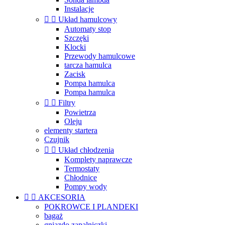
Instalacje


Układ hamulcowy
Automaty stop
Szczęki
Klocki
Przewody hamulcowe
tarcza hamulca
Zacisk
Pompa hamulca
Pompa hamulca


Filtry
Powietrza
Oleju
elementy startera
Czujnik


Układ chłodzenia
Komplety naprawcze
Termostaty
Chłodnice
Pompy wody


AKCESORIA
POKROWCE I PLANDEKI
bagaż
gniazdo zapalniczki