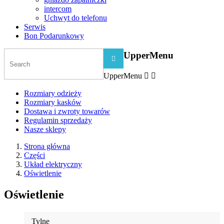
intercom
Uchwyt do telefonu
Serwis
Bon Podarunkowy
UpperMenu

UpperMenu


Rozmiary odzieży
Rozmiary kasków
Dostawa i zwroty towarów
Regulamin sprzedaży
Nasze sklepy
Strona główna
Części
Układ elektryczny
Oświetlenie
Oświetlenie
Tylne