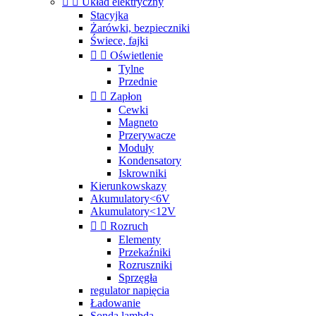


Układ elektryczny
Stacyjka
Żarówki, bezpieczniki
Świece, fajki


Oświetlenie
Tylne
Przednie


Zapłon
Cewki
Magneto
Przerywacze
Moduły
Kondensatory
Iskrowniki
Kierunkowskazy
Akumulatory<6V
Akumulatory<12V


Rozruch
Elementy
Przekaźniki
Rozruszniki
Sprzęgła
regulator napięcia
Ładowanie
Sonda lambda