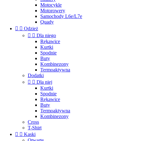
Motocykle
Motorowery
Samochody L6e/L7e
Quady


Odzież


Dla niego
Rękawice
Kurtki
Spodnie
Buty
Kombinezony
Termoaktywna
Dodatki


Dla niej
Kurtki
Spodnie
Rękawice
Buty
Termoaktywna
Kombinezony
Cross
T-Shirt


Kaski
Otwarte