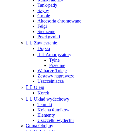
Tank-pady
Szyby
Gmole
Akcesoria chromowane
Felgi
Siedzenie
Przełączniki


Zawieszenie
Drążki


Amortyzatory
Tylne
Przednie
Wahacze,Tuleje
Zestawy naprawcze
Uszczelniacza


Oleju
Korek


Układ wydechowy
Tłumiki
Kolana tłumików
Elementy
Uszczelki wydechu
Guma Obejmy