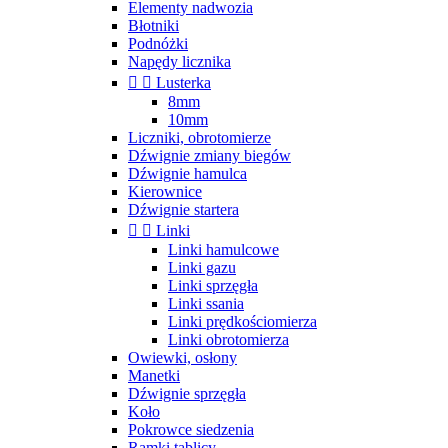
Elementy nadwozia
Błotniki
Podnóżki
Napędy licznika


Lusterka
8mm
10mm
Liczniki, obrotomierze
Dźwignie zmiany biegów
Dźwignie hamulca
Kierownice
Dźwignie startera


Linki
Linki hamulcowe
Linki gazu
Linki sprzęgła
Linki ssania
Linki prędkościomierza
Linki obrotomierza
Owiewki, osłony
Manetki
Dźwignie sprzęgła
Koło
Pokrowce siedzenia
Ramki tablicy