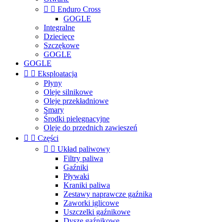


Enduro Cross
GOGLE
Integralne
Dziecięce
Szczękowe
GOGLE
GOGLE


Eksploatacja
Płyny
Oleje silnikowe
Oleje przekładniowe
Smary
Środki pielęgnacyjne
Oleje do przednich zawieszeń


Części


Układ paliwowy
Filtry paliwa
Gaźniki
Pływaki
Kraniki paliwa
Zestawy naprawcze gaźnika
Zaworki iglicowe
Uszczelki gaźnikowe
Dysze gaźnikowe