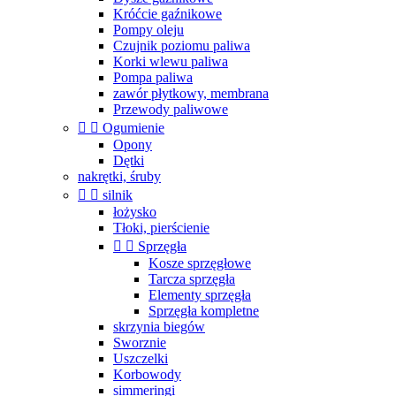
Króćcie gaźnikowe
Pompy oleju
Czujnik poziomu paliwa
Korki wlewu paliwa
Pompa paliwa
zawór płytkowy, membrana
Przewody paliwowe


Ogumienie
Opony
Dętki
nakrętki, śruby


silnik
łożysko
Tłoki, pierścienie


Sprzęgła
Kosze sprzęgłowe
Tarcza sprzęgła
Elementy sprzęgła
Sprzęgła kompletne
skrzynia biegów
Sworznie
Uszczelki
Korbowody
simmeringi