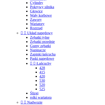
Cylindry
Pokrywy silnika
Głowice
Wały korbowe
Zawory
Wariatory
Rozrząd


Układ napędowy
Zębatki tylne
Zębatki przednie
Gumy zębatki
Napinacze
Zapinki łańcucha
Paski napędowe


Łańcuchy
428
415
420
530
520
525
Ślizgi
rolki wariatora


Nadwozie