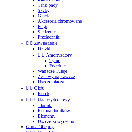
Tank-pady
Szyby
Gmole
Akcesoria chromowane
Felgi
Siedzenie
Przełączniki


Zawieszenie
Drążki


Amortyzatory
Tylne
Przednie
Wahacze,Tuleje
Zestawy naprawcze
Uszczelniacza


Oleju
Korek


Układ wydechowy
Tłumiki
Kolana tłumików
Elementy
Uszczelki wydechu
Guma Obejmy