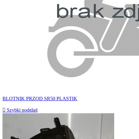
BLOTNIK PRZOD SR50 PLASTIK

Szybki podgląd