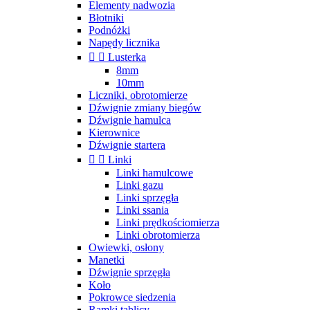
Elementy nadwozia
Błotniki
Podnóżki
Napędy licznika


Lusterka
8mm
10mm
Liczniki, obrotomierze
Dźwignie zmiany biegów
Dźwignie hamulca
Kierownice
Dźwignie startera


Linki
Linki hamulcowe
Linki gazu
Linki sprzęgła
Linki ssania
Linki prędkościomierza
Linki obrotomierza
Owiewki, osłony
Manetki
Dźwignie sprzęgła
Koło
Pokrowce siedzenia
Ramki tablicy