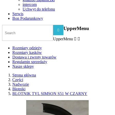
intercom
Uchwyt do telefonu
Serwis
Bon Podarunkowy
UpperMenu

UpperMenu


Rozmiary odzieży
Rozmiary kasków
Dostawa i zwroty towarów
Regulamin sprzedaży
Nasze sklepy
Strona główna
Części
Nadwozie
Błotniki
BLOTNIK TYL SIMSON S51 W CZARNY