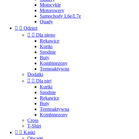
Motocykle
Motorowery
Samochody L6e/L7e
Quady


Odzież


Dla niego
Rękawice
Kurtki
Spodnie
Buty
Kombinezony
Termoaktywna
Dodatki


Dla niej
Kurtki
Spodnie
Rękawice
Buty
Termoaktywna
Kombinezony
Cross
T-Shirt


Kaski
Otwarte