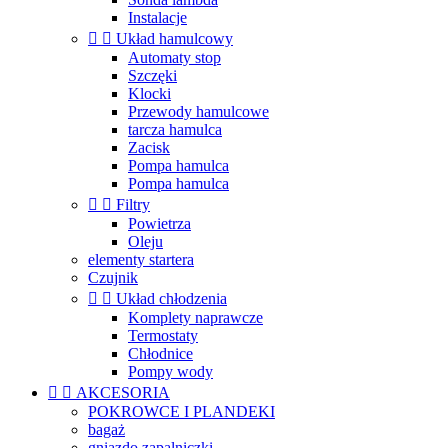
Instalacje


Układ hamulcowy
Automaty stop
Szczęki
Klocki
Przewody hamulcowe
tarcza hamulca
Zacisk
Pompa hamulca
Pompa hamulca


Filtry
Powietrza
Oleju
elementy startera
Czujnik


Układ chłodzenia
Komplety naprawcze
Termostaty
Chłodnice
Pompy wody


AKCESORIA
POKROWCE I PLANDEKI
bagaż
gniazdo zapalniczki