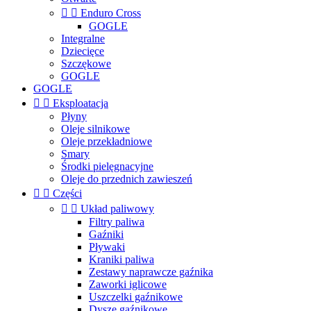


Enduro Cross
GOGLE
Integralne
Dziecięce
Szczękowe
GOGLE
GOGLE


Eksploatacja
Płyny
Oleje silnikowe
Oleje przekładniowe
Smary
Środki pielęgnacyjne
Oleje do przednich zawieszeń


Części


Układ paliwowy
Filtry paliwa
Gaźniki
Pływaki
Kraniki paliwa
Zestawy naprawcze gaźnika
Zaworki iglicowe
Uszczelki gaźnikowe
Dysze gaźnikowe