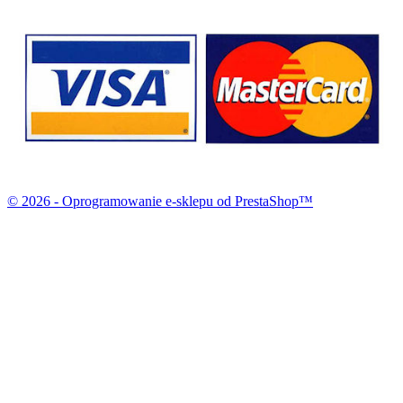
© 2026 - Oprogramowanie e-sklepu od PrestaShop™