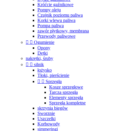
Króćcie gaźnikowe
Pompy oleju
Czujnik poziomu paliwa
Korki wlewu paliwa
Pompa paliwa
zawór płytkowy, membrana
Przewody paliwowe


Ogumienie
Opony
Dętki
nakrętki, śruby


silnik
łożysko
Tłoki, pierścienie


Sprzęgła
Kosze sprzęgłowe
Tarcza sprzęgła
Elementy sprzęgła
Sprzęgła kompletne
skrzynia biegów
Sworznie
Uszczelki
Korbowody
simmeringi