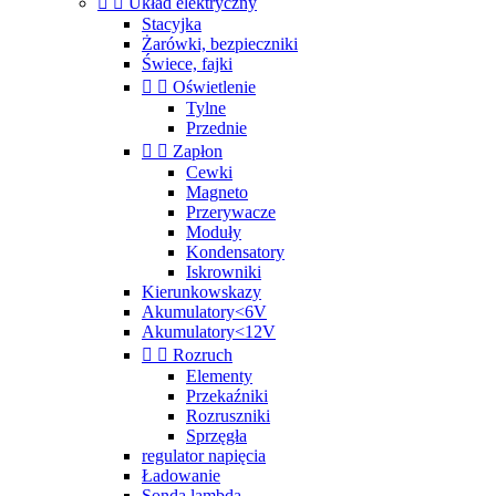


Układ elektryczny
Stacyjka
Żarówki, bezpieczniki
Świece, fajki


Oświetlenie
Tylne
Przednie


Zapłon
Cewki
Magneto
Przerywacze
Moduły
Kondensatory
Iskrowniki
Kierunkowskazy
Akumulatory<6V
Akumulatory<12V


Rozruch
Elementy
Przekaźniki
Rozruszniki
Sprzęgła
regulator napięcia
Ładowanie
Sonda lambda