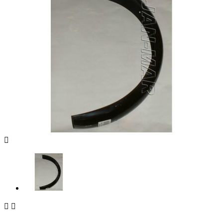


