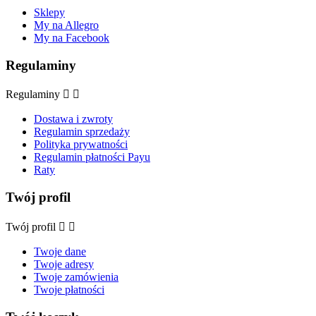
Sklepy
My na Allegro
My na Facebook
Regulaminy
Regulaminy


Dostawa i zwroty
Regulamin sprzedaży
Polityka prywatności
Regulamin płatności Payu
Raty
Twój profil
Twój profil


Twoje dane
Twoje adresy
Twoje zamówienia
Twoje płatności