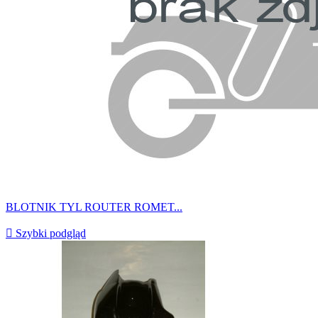
BLOTNIK TYL ROUTER ROMET...

Szybki podgląd