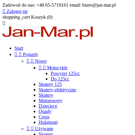
Zadzwoń do nas:
+48 65-5719161 email: biuro@jan-mar.pl

Zaloguj się
shopping_cart
Koszyk
(0)

Start


Pojazdy


Nowe


Motocykle
Powyżej 125cc
Do 125cc
Skutery 125
Skutery elektryczne
Skutery
Motorowery
Dziecięce
Quady
Cross
Hulajnogi


Używane
Skutery