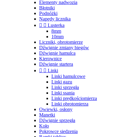
Elementy nadwozia
Błotniki
Podnóżki
Napędy licznika


Lusterka
8mm
10mm
Liczniki, obrotomierze
Dźwignie zmiany biegów
Dźwignie hamulca
Kierownice
Dźwignie startera


Linki
Linki hamulcowe
Linki gazu
Linki sprzęgła
Linki ssania
Linki prędkościomierza
Linki obrotomierza
Owiewki, osłony
Manetki
Dźwignie sprzęgła
Koło
Pokrowce siedzenia
Ramki tablicy