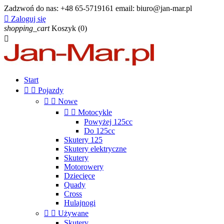
Zadzwoń do nas:
+48 65-5719161 email: biuro@jan-mar.pl

Zaloguj się
shopping_cart
Koszyk
(0)

Start


Pojazdy


Nowe


Motocykle
Powyżej 125cc
Do 125cc
Skutery 125
Skutery elektryczne
Skutery
Motorowery
Dziecięce
Quady
Cross
Hulajnogi


Używane
Skutery