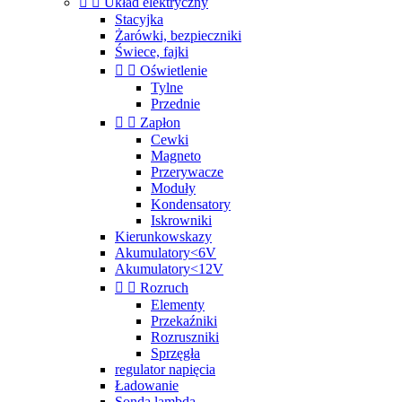


Układ elektryczny
Stacyjka
Żarówki, bezpieczniki
Świece, fajki


Oświetlenie
Tylne
Przednie


Zapłon
Cewki
Magneto
Przerywacze
Moduły
Kondensatory
Iskrowniki
Kierunkowskazy
Akumulatory<6V
Akumulatory<12V


Rozruch
Elementy
Przekaźniki
Rozruszniki
Sprzęgła
regulator napięcia
Ładowanie
Sonda lambda