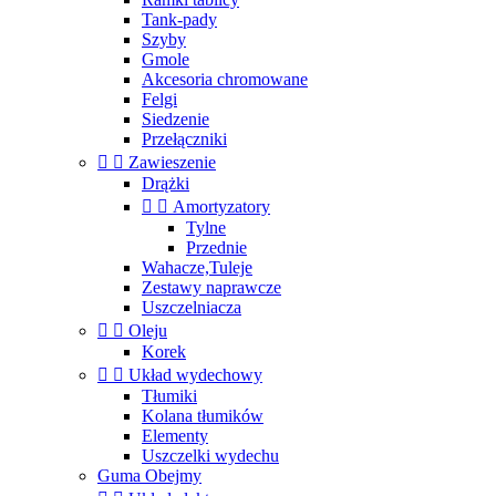
Tank-pady
Szyby
Gmole
Akcesoria chromowane
Felgi
Siedzenie
Przełączniki


Zawieszenie
Drążki


Amortyzatory
Tylne
Przednie
Wahacze,Tuleje
Zestawy naprawcze
Uszczelniacza


Oleju
Korek


Układ wydechowy
Tłumiki
Kolana tłumików
Elementy
Uszczelki wydechu
Guma Obejmy