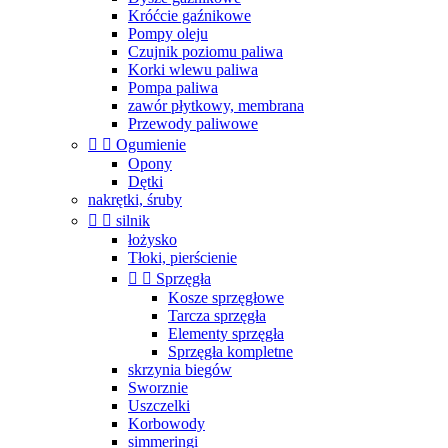
Króćcie gaźnikowe
Pompy oleju
Czujnik poziomu paliwa
Korki wlewu paliwa
Pompa paliwa
zawór płytkowy, membrana
Przewody paliwowe


Ogumienie
Opony
Dętki
nakrętki, śruby


silnik
łożysko
Tłoki, pierścienie


Sprzęgła
Kosze sprzęgłowe
Tarcza sprzęgła
Elementy sprzęgła
Sprzęgła kompletne
skrzynia biegów
Sworznie
Uszczelki
Korbowody
simmeringi