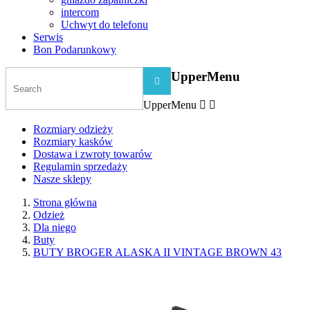
intercom
Uchwyt do telefonu
Serwis
Bon Podarunkowy
UpperMenu

UpperMenu


Rozmiary odzieży
Rozmiary kasków
Dostawa i zwroty towarów
Regulamin sprzedaży
Nasze sklepy
Strona główna
Odzież
Dla niego
Buty
BUTY BROGER ALASKA II VINTAGE BROWN 43