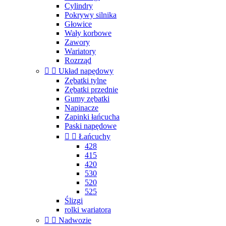
Cylindry
Pokrywy silnika
Głowice
Wały korbowe
Zawory
Wariatory
Rozrząd


Układ napędowy
Zębatki tylne
Zębatki przednie
Gumy zębatki
Napinacze
Zapinki łańcucha
Paski napędowe


Łańcuchy
428
415
420
530
520
525
Ślizgi
rolki wariatora


Nadwozie