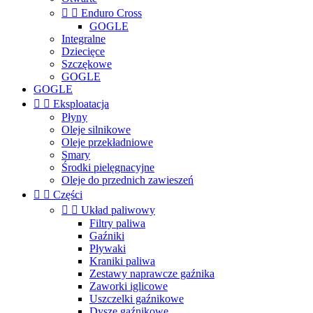


Enduro Cross
GOGLE
Integralne
Dziecięce
Szczękowe
GOGLE
GOGLE


Eksploatacja
Płyny
Oleje silnikowe
Oleje przekładniowe
Smary
Środki pielęgnacyjne
Oleje do przednich zawieszeń


Części


Układ paliwowy
Filtry paliwa
Gaźniki
Pływaki
Kraniki paliwa
Zestawy naprawcze gaźnika
Zaworki iglicowe
Uszczelki gaźnikowe
Dysze gaźnikowe