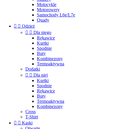
Motocykle
Motorowery
Samochody L6e/L7e
Quady


Odzież


Dla niego
Rękawice
Kurtki
Spodnie
Buty
Kombinezony
Termoaktywna
Dodatki


Dla niej
Kurtki
Spodnie
Rękawice
Buty
Termoaktywna
Kombinezony
Cross
T-Shirt


Kaski
Otwarte