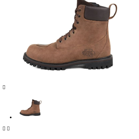


