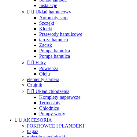
Instalacje


Układ hamulcowy
Automaty stop
Szczęki
Klocki
Przewody hamulcowe
tarcza hamulca
Zacisk
Pompa hamulca
Pompa hamulca


Filtry
Powietrza
Oleju
elementy startera
Czujnik


Układ chłodzenia
Komplety naprawcze
Termostaty
Chłodnice
Pompy wody


AKCESORIA
POKROWCE I PLANDEKI
bagaż
gniazdo zapalniczki