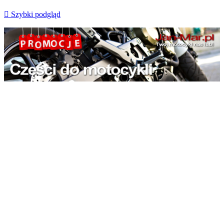

Szybki podgląd