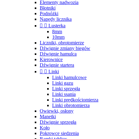
Elementy nadwozia
Błotniki
Podnóżki
Napędy licznika


Lusterka
8mm
10mm
Liczniki, obrotomierze
Dźwignie zmiany biegów
Dźwignie hamulca
Kierownice
Dźwignie startera


Linki
Linki hamulcowe
Linki gazu
Linki sprzęgła
Linki ssania
Linki prędkościomierza
Linki obrotomierza
Owiewki, osłony
Manetki
Dźwignie sprzęgła
Koło
Pokrowce siedzenia
Ramki tablicy