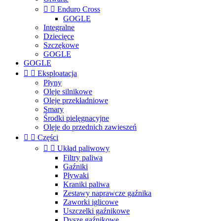


Enduro Cross
GOGLE
Integralne
Dziecięce
Szczękowe
GOGLE
GOGLE


Eksploatacja
Płyny
Oleje silnikowe
Oleje przekładniowe
Smary
Środki pielęgnacyjne
Oleje do przednich zawieszeń


Części


Układ paliwowy
Filtry paliwa
Gaźniki
Pływaki
Kraniki paliwa
Zestawy naprawcze gaźnika
Zaworki iglicowe
Uszczelki gaźnikowe
Dysze gaźnikowe