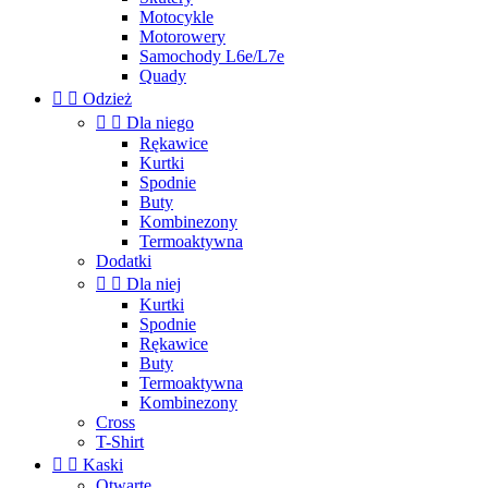
Motocykle
Motorowery
Samochody L6e/L7e
Quady


Odzież


Dla niego
Rękawice
Kurtki
Spodnie
Buty
Kombinezony
Termoaktywna
Dodatki


Dla niej
Kurtki
Spodnie
Rękawice
Buty
Termoaktywna
Kombinezony
Cross
T-Shirt


Kaski
Otwarte