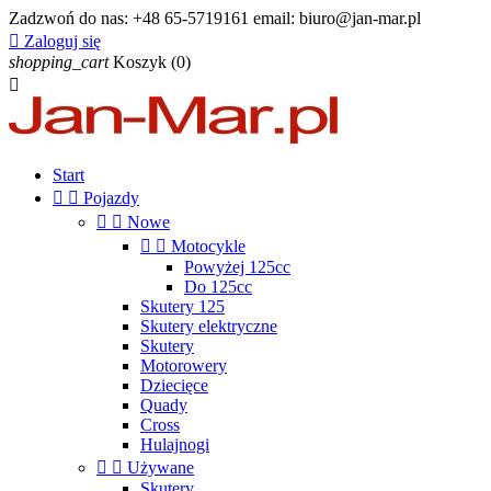
Zadzwoń do nas:
+48 65-5719161 email: biuro@jan-mar.pl

Zaloguj się
shopping_cart
Koszyk
(0)

Start


Pojazdy


Nowe


Motocykle
Powyżej 125cc
Do 125cc
Skutery 125
Skutery elektryczne
Skutery
Motorowery
Dziecięce
Quady
Cross
Hulajnogi


Używane
Skutery