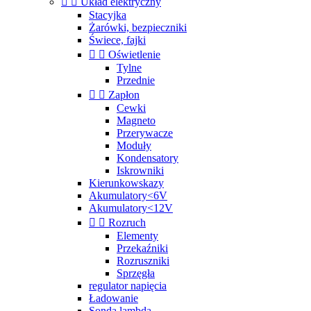


Układ elektryczny
Stacyjka
Żarówki, bezpieczniki
Świece, fajki


Oświetlenie
Tylne
Przednie


Zapłon
Cewki
Magneto
Przerywacze
Moduły
Kondensatory
Iskrowniki
Kierunkowskazy
Akumulatory<6V
Akumulatory<12V


Rozruch
Elementy
Przekaźniki
Rozruszniki
Sprzęgła
regulator napięcia
Ładowanie
Sonda lambda