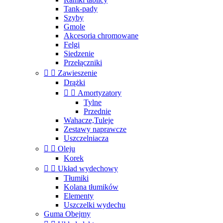
Tank-pady
Szyby
Gmole
Akcesoria chromowane
Felgi
Siedzenie
Przełączniki


Zawieszenie
Drążki


Amortyzatory
Tylne
Przednie
Wahacze,Tuleje
Zestawy naprawcze
Uszczelniacza


Oleju
Korek


Układ wydechowy
Tłumiki
Kolana tłumików
Elementy
Uszczelki wydechu
Guma Obejmy