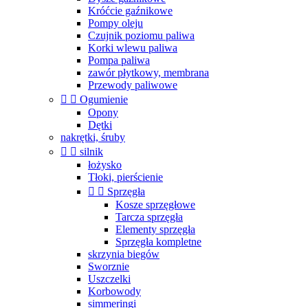
Króćcie gaźnikowe
Pompy oleju
Czujnik poziomu paliwa
Korki wlewu paliwa
Pompa paliwa
zawór płytkowy, membrana
Przewody paliwowe


Ogumienie
Opony
Dętki
nakrętki, śruby


silnik
łożysko
Tłoki, pierścienie


Sprzęgła
Kosze sprzęgłowe
Tarcza sprzęgła
Elementy sprzęgła
Sprzęgła kompletne
skrzynia biegów
Sworznie
Uszczelki
Korbowody
simmeringi