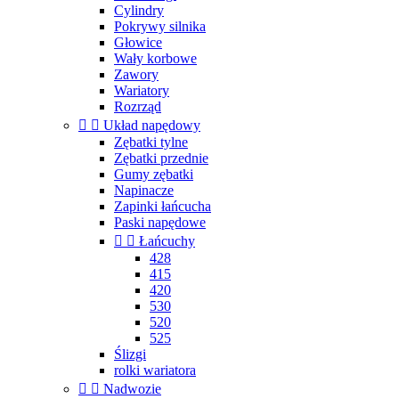
Cylindry
Pokrywy silnika
Głowice
Wały korbowe
Zawory
Wariatory
Rozrząd


Układ napędowy
Zębatki tylne
Zębatki przednie
Gumy zębatki
Napinacze
Zapinki łańcucha
Paski napędowe


Łańcuchy
428
415
420
530
520
525
Ślizgi
rolki wariatora


Nadwozie