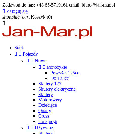
Zadzwoń do nas:
+48 65-5719161 email: biuro@jan-mar.pl

Zaloguj się
shopping_cart
Koszyk
(0)

Start


Pojazdy


Nowe


Motocykle
Powyżej 125cc
Do 125cc
Skutery 125
Skutery elektryczne
Skutery
Motorowery
Dziecięce
Quady
Cross
Hulajnogi


Używane
Skutery