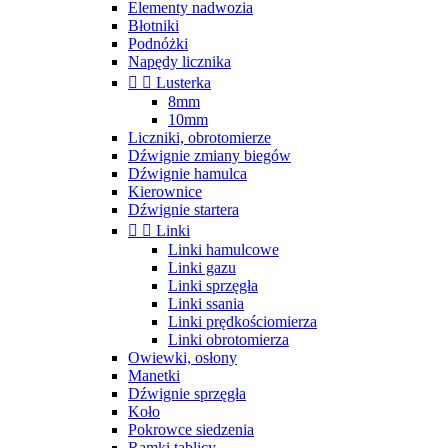
Elementy nadwozia
Błotniki
Podnóżki
Napędy licznika


Lusterka
8mm
10mm
Liczniki, obrotomierze
Dźwignie zmiany biegów
Dźwignie hamulca
Kierownice
Dźwignie startera


Linki
Linki hamulcowe
Linki gazu
Linki sprzęgła
Linki ssania
Linki prędkościomierza
Linki obrotomierza
Owiewki, osłony
Manetki
Dźwignie sprzęgła
Koło
Pokrowce siedzenia
Ramki tablicy