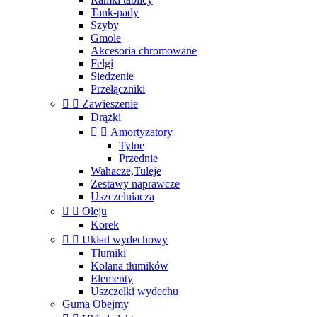
Tank-pady
Szyby
Gmole
Akcesoria chromowane
Felgi
Siedzenie
Przełączniki


Zawieszenie
Drążki


Amortyzatory
Tylne
Przednie
Wahacze,Tuleje
Zestawy naprawcze
Uszczelniacza


Oleju
Korek


Układ wydechowy
Tłumiki
Kolana tłumików
Elementy
Uszczelki wydechu
Guma Obejmy