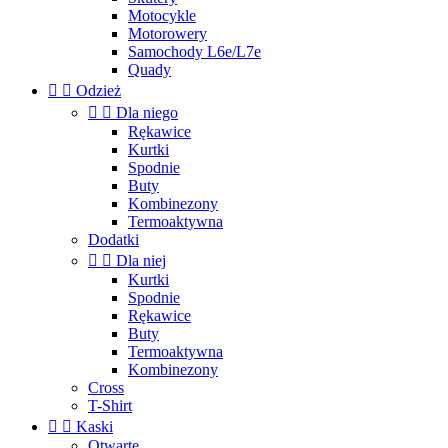
Motocykle
Motorowery
Samochody L6e/L7e
Quady


Odzież


Dla niego
Rękawice
Kurtki
Spodnie
Buty
Kombinezony
Termoaktywna
Dodatki


Dla niej
Kurtki
Spodnie
Rękawice
Buty
Termoaktywna
Kombinezony
Cross
T-Shirt


Kaski
Otwarte