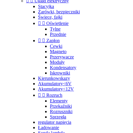


Układ elektryczny
Stacyjka
Żarówki, bezpieczniki
Świece, fajki


Oświetlenie
Tylne
Przednie


Zapłon
Cewki
Magneto
Przerywacze
Moduły
Kondensatory
Iskrowniki
Kierunkowskazy
Akumulatory<6V
Akumulatory<12V


Rozruch
Elementy
Przekaźniki
Rozruszniki
Sprzęgła
regulator napięcia
Ładowanie
Sonda lambda