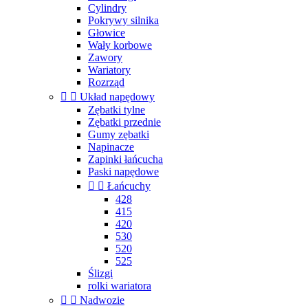
Cylindry
Pokrywy silnika
Głowice
Wały korbowe
Zawory
Wariatory
Rozrząd


Układ napędowy
Zębatki tylne
Zębatki przednie
Gumy zębatki
Napinacze
Zapinki łańcucha
Paski napędowe


Łańcuchy
428
415
420
530
520
525
Ślizgi
rolki wariatora


Nadwozie