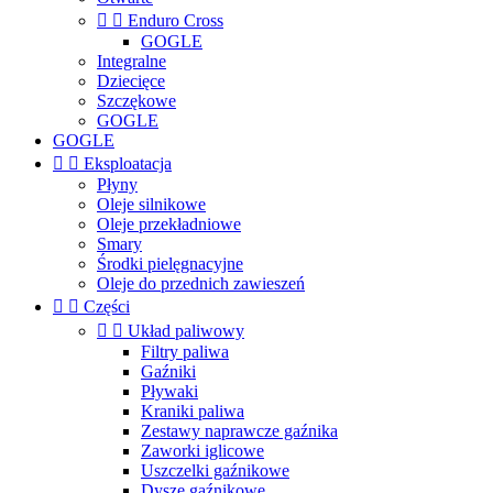


Enduro Cross
GOGLE
Integralne
Dziecięce
Szczękowe
GOGLE
GOGLE


Eksploatacja
Płyny
Oleje silnikowe
Oleje przekładniowe
Smary
Środki pielęgnacyjne
Oleje do przednich zawieszeń


Części


Układ paliwowy
Filtry paliwa
Gaźniki
Pływaki
Kraniki paliwa
Zestawy naprawcze gaźnika
Zaworki iglicowe
Uszczelki gaźnikowe
Dysze gaźnikowe