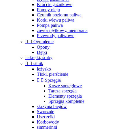
Króćcie gaźnikowe
Pompy oleju
Czujnik poziomu paliwa
Korki wlewu paliwa
Pompa paliwa
zawór płytkowy, membrana
Przewody paliwowe


Ogumienie
Opony
Dętki
nakrętki, śruby


silnik
łożysko
Tłoki, pierścienie


Sprzęgła
Kosze sprzęgłowe
Tarcza sprzęgła
Elementy sprzęgła
Sprzęgła kompletne
skrzynia biegów
Sworznie
Uszczelki
Korbowody
simmeringi