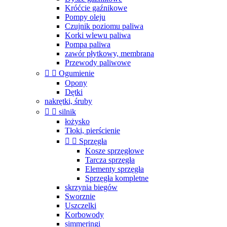
Króćcie gaźnikowe
Pompy oleju
Czujnik poziomu paliwa
Korki wlewu paliwa
Pompa paliwa
zawór płytkowy, membrana
Przewody paliwowe


Ogumienie
Opony
Dętki
nakrętki, śruby


silnik
łożysko
Tłoki, pierścienie


Sprzęgła
Kosze sprzęgłowe
Tarcza sprzęgła
Elementy sprzęgła
Sprzęgła kompletne
skrzynia biegów
Sworznie
Uszczelki
Korbowody
simmeringi