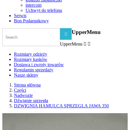
intercom
Uchwyt do telefonu
Serwis
Bon Podarunkowy
UpperMenu

UpperMenu


Rozmiary odzieży
Rozmiary kasków
Dostawa i zwroty towarów
Regulamin sprzedaży
Nasze sklepy
Strona główna
Części
Nadwozie
Dźwignie sprzęgła
DZWIGNIA HAMULCA SPRZEGLA JAWA 350