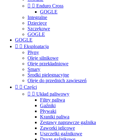


Enduro Cross
GOGLE
Integralne
Dziecięce
Szczękowe
GOGLE
GOGLE


Eksploatacja
Płyny
Oleje silnikowe
Oleje przekładniowe
Smary
Środki pielęgnacyjne
Oleje do przednich zawieszeń


Części


Układ paliwowy
Filtry paliwa
Gaźniki
Pływaki
Kraniki paliwa
Zestawy naprawcze gaźnika
Zaworki iglicowe
Uszczelki gaźnikowe
Dysze gaźnikowe