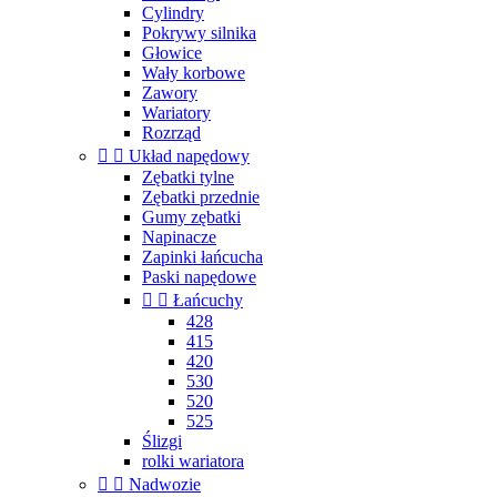
Cylindry
Pokrywy silnika
Głowice
Wały korbowe
Zawory
Wariatory
Rozrząd


Układ napędowy
Zębatki tylne
Zębatki przednie
Gumy zębatki
Napinacze
Zapinki łańcucha
Paski napędowe


Łańcuchy
428
415
420
530
520
525
Ślizgi
rolki wariatora


Nadwozie