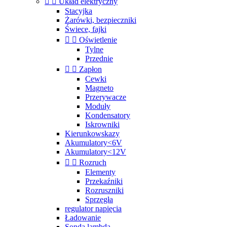


Układ elektryczny
Stacyjka
Żarówki, bezpieczniki
Świece, fajki


Oświetlenie
Tylne
Przednie


Zapłon
Cewki
Magneto
Przerywacze
Moduły
Kondensatory
Iskrowniki
Kierunkowskazy
Akumulatory<6V
Akumulatory<12V


Rozruch
Elementy
Przekaźniki
Rozruszniki
Sprzęgła
regulator napięcia
Ładowanie
Sonda lambda