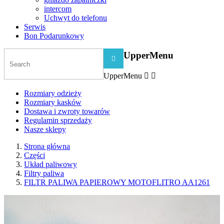
intercom
Uchwyt do telefonu
Serwis
Bon Podarunkowy
UpperMenu

UpperMenu


Rozmiary odzieży
Rozmiary kasków
Dostawa i zwroty towarów
Regulamin sprzedaży
Nasze sklepy
Strona główna
Części
Układ paliwowy
Filtry paliwa
FILTR PALIWA PAPIEROWY MOTOFLITRO AA1261