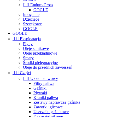


Enduro Cross
GOGLE
Integralne
Dziecięce
Szczękowe
GOGLE
GOGLE


Eksploatacja
Płyny
Oleje silnikowe
Oleje przekładniowe
Smary
Środki pielęgnacyjne
Oleje do przednich zawieszeń


Części


Układ paliwowy
Filtry paliwa
Gaźniki
Pływaki
Kraniki paliwa
Zestawy naprawcze gaźnika
Zaworki iglicowe
Uszczelki gaźnikowe
Dysze gaźnikowe