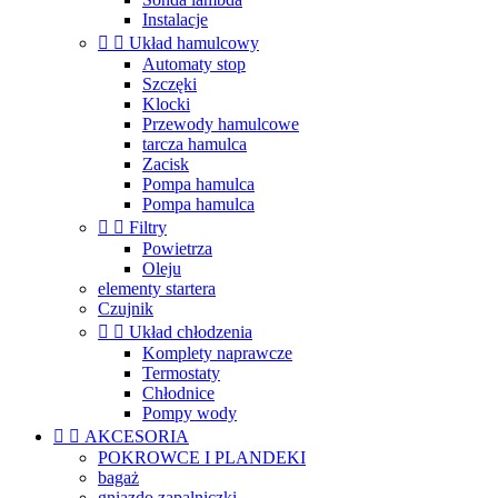
Instalacje


Układ hamulcowy
Automaty stop
Szczęki
Klocki
Przewody hamulcowe
tarcza hamulca
Zacisk
Pompa hamulca
Pompa hamulca


Filtry
Powietrza
Oleju
elementy startera
Czujnik


Układ chłodzenia
Komplety naprawcze
Termostaty
Chłodnice
Pompy wody


AKCESORIA
POKROWCE I PLANDEKI
bagaż
gniazdo zapalniczki