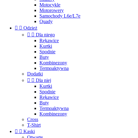
Motocykle
Motorowery
Samochody L6e/L7e
Quady


Odzież


Dla niego
Rękawice
Kurtki
Spodnie
Buty
Kombinezony
Termoaktywna
Dodatki


Dla niej
Kurtki
Spodnie
Rękawice
Buty
Termoaktywna
Kombinezony
Cross
T-Shirt


Kaski
Otwarte