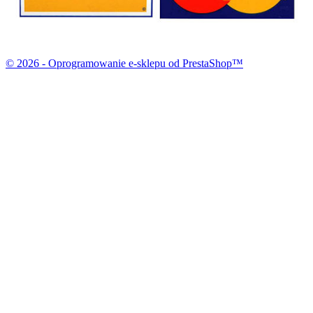
© 2026 - Oprogramowanie e-sklepu od PrestaShop™