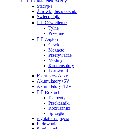


Układ elektryczny
Stacyjka
Żarówki, bezpieczniki
Świece, fajki


Oświetlenie
Tylne
Przednie


Zapłon
Cewki
Magneto
Przerywacze
Moduły
Kondensatory
Iskrowniki
Kierunkowskazy
Akumulatory<6V
Akumulatory<12V


Rozruch
Elementy
Przekaźniki
Rozruszniki
Sprzęgła
regulator napięcia
Ładowanie
Sonda lambda