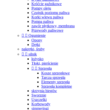
Króćcie gaźnikowe
Pompy oleju
Czujnik poziomu paliwa
Korki wlewu paliwa
Pompa paliwa
zawór płytkowy, membrana
Przewody paliwowe


Ogumienie
Opony
Dętki
nakrętki, śruby


silnik
łożysko
Tłoki, pierścienie


Sprzęgła
Kosze sprzęgłowe
Tarcza sprzęgła
Elementy sprzęgła
Sprzęgła kompletne
skrzynia biegów
Sworznie
Uszczelki
Korbowody
simmeringi