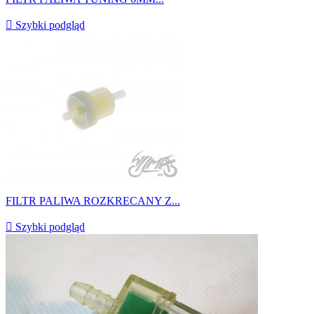

Szybki podgląd
FILTR PALIWA ROZKRECANY Z...

Szybki podgląd