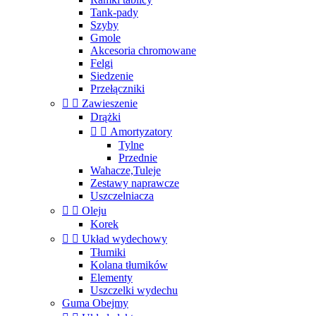
Tank-pady
Szyby
Gmole
Akcesoria chromowane
Felgi
Siedzenie
Przełączniki


Zawieszenie
Drążki


Amortyzatory
Tylne
Przednie
Wahacze,Tuleje
Zestawy naprawcze
Uszczelniacza


Oleju
Korek


Układ wydechowy
Tłumiki
Kolana tłumików
Elementy
Uszczelki wydechu
Guma Obejmy