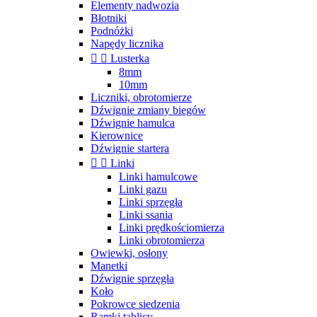
Elementy nadwozia
Błotniki
Podnóżki
Napędy licznika


Lusterka
8mm
10mm
Liczniki, obrotomierze
Dźwignie zmiany biegów
Dźwignie hamulca
Kierownice
Dźwignie startera


Linki
Linki hamulcowe
Linki gazu
Linki sprzęgła
Linki ssania
Linki prędkościomierza
Linki obrotomierza
Owiewki, osłony
Manetki
Dźwignie sprzęgła
Koło
Pokrowce siedzenia
Ramki tablicy