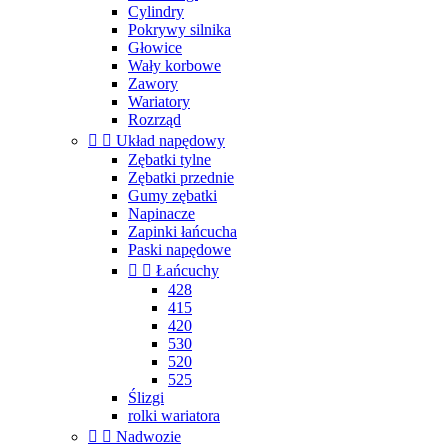
Cylindry
Pokrywy silnika
Głowice
Wały korbowe
Zawory
Wariatory
Rozrząd


Układ napędowy
Zębatki tylne
Zębatki przednie
Gumy zębatki
Napinacze
Zapinki łańcucha
Paski napędowe


Łańcuchy
428
415
420
530
520
525
Ślizgi
rolki wariatora


Nadwozie