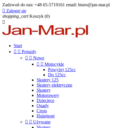
Zadzwoń do nas:
+48 65-5719161 email: biuro@jan-mar.pl

Zaloguj się
shopping_cart
Koszyk
(0)

Start


Pojazdy


Nowe


Motocykle
Powyżej 125cc
Do 125cc
Skutery 125
Skutery elektryczne
Skutery
Motorowery
Dziecięce
Quady
Cross
Hulajnogi


Używane
Skutery