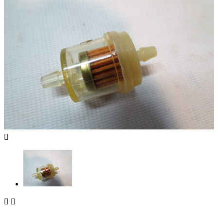


