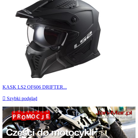
KASK LS2 OF606 DRIFTER...

Szybki podgląd