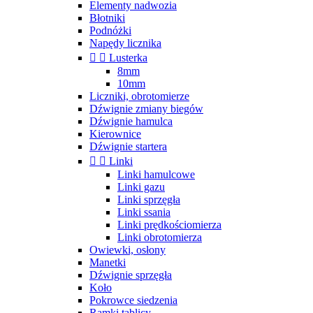
Elementy nadwozia
Błotniki
Podnóżki
Napędy licznika


Lusterka
8mm
10mm
Liczniki, obrotomierze
Dźwignie zmiany biegów
Dźwignie hamulca
Kierownice
Dźwignie startera


Linki
Linki hamulcowe
Linki gazu
Linki sprzęgła
Linki ssania
Linki prędkościomierza
Linki obrotomierza
Owiewki, osłony
Manetki
Dźwignie sprzęgła
Koło
Pokrowce siedzenia
Ramki tablicy