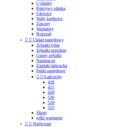
Cylindry
Pokrywy silnika
Głowice
Wały korbowe
Zawory
Wariatory
Rozrząd


Układ napędowy
Zębatki tylne
Zębatki przednie
Gumy zębatki
Napinacze
Zapinki łańcucha
Paski napędowe


Łańcuchy
428
415
420
530
520
525
Ślizgi
rolki wariatora


Nadwozie