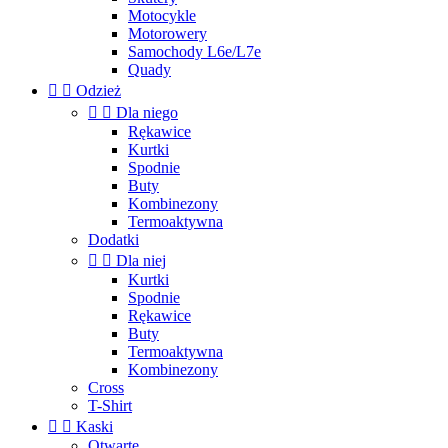
Motocykle
Motorowery
Samochody L6e/L7e
Quady


Odzież


Dla niego
Rękawice
Kurtki
Spodnie
Buty
Kombinezony
Termoaktywna
Dodatki


Dla niej
Kurtki
Spodnie
Rękawice
Buty
Termoaktywna
Kombinezony
Cross
T-Shirt


Kaski
Otwarte