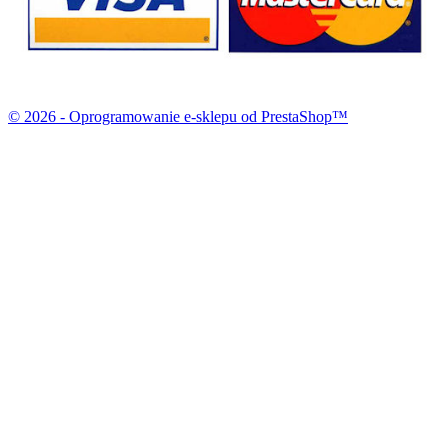
© 2026 - Oprogramowanie e-sklepu od PrestaShop™