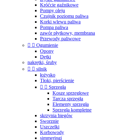
Króćcie gaźnikowe
Pompy oleju
Czujnik poziomu paliwa
Korki wlewu paliwa
Pompa paliwa
zawór płytkowy, membrana
Przewody paliwowe


Ogumienie
Opony
Dętki
nakrętki, śruby


silnik
łożysko
Tłoki, pierścienie


Sprzęgła
Kosze sprzęgłowe
Tarcza sprzęgła
Elementy sprzęgła
Sprzęgła kompletne
skrzynia biegów
Sworznie
Uszczelki
Korbowody
simmeringi