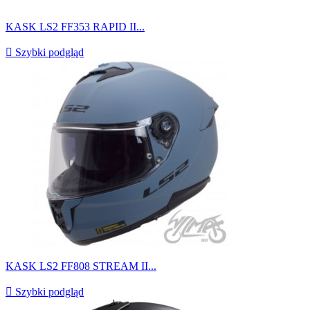
KASK LS2 FF353 RAPID II...

Szybki podgląd
KASK LS2 FF808 STREAM II...

Szybki podgląd