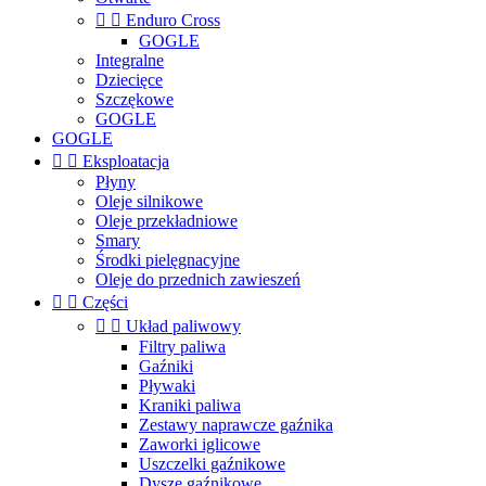


Enduro Cross
GOGLE
Integralne
Dziecięce
Szczękowe
GOGLE
GOGLE


Eksploatacja
Płyny
Oleje silnikowe
Oleje przekładniowe
Smary
Środki pielęgnacyjne
Oleje do przednich zawieszeń


Części


Układ paliwowy
Filtry paliwa
Gaźniki
Pływaki
Kraniki paliwa
Zestawy naprawcze gaźnika
Zaworki iglicowe
Uszczelki gaźnikowe
Dysze gaźnikowe