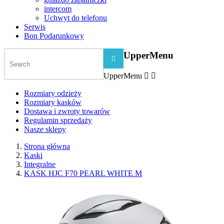
intercom
Uchwyt do telefonu
Serwis
Bon Podarunkowy
UpperMenu

UpperMenu


Rozmiary odzieży
Rozmiary kasków
Dostawa i zwroty towarów
Regulamin sprzedaży
Nasze sklepy
Strona główna
Kaski
Integralne
KASK HJC F70 PEARL WHITE M