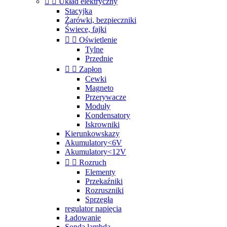


Układ elektryczny
Stacyjka
Żarówki, bezpieczniki
Świece, fajki


Oświetlenie
Tylne
Przednie


Zapłon
Cewki
Magneto
Przerywacze
Moduły
Kondensatory
Iskrowniki
Kierunkowskazy
Akumulatory<6V
Akumulatory<12V


Rozruch
Elementy
Przekaźniki
Rozruszniki
Sprzęgła
regulator napięcia
Ładowanie
Sonda lambda