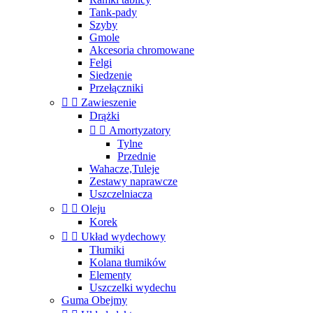
Tank-pady
Szyby
Gmole
Akcesoria chromowane
Felgi
Siedzenie
Przełączniki


Zawieszenie
Drążki


Amortyzatory
Tylne
Przednie
Wahacze,Tuleje
Zestawy naprawcze
Uszczelniacza


Oleju
Korek


Układ wydechowy
Tłumiki
Kolana tłumików
Elementy
Uszczelki wydechu
Guma Obejmy