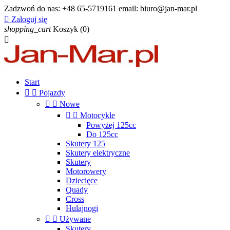
Zadzwoń do nas:
+48 65-5719161 email: biuro@jan-mar.pl

Zaloguj się
shopping_cart
Koszyk
(0)

Start


Pojazdy


Nowe


Motocykle
Powyżej 125cc
Do 125cc
Skutery 125
Skutery elektryczne
Skutery
Motorowery
Dziecięce
Quady
Cross
Hulajnogi


Używane
Skutery