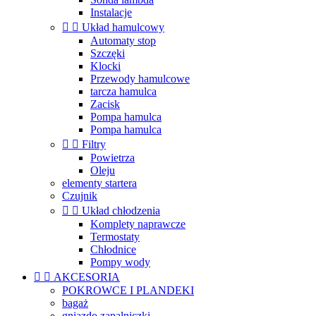
Instalacje


Układ hamulcowy
Automaty stop
Szczęki
Klocki
Przewody hamulcowe
tarcza hamulca
Zacisk
Pompa hamulca
Pompa hamulca


Filtry
Powietrza
Oleju
elementy startera
Czujnik


Układ chłodzenia
Komplety naprawcze
Termostaty
Chłodnice
Pompy wody


AKCESORIA
POKROWCE I PLANDEKI
bagaż
gniazdo zapalniczki