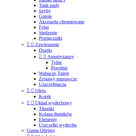
Tank-pady
Szyby
Gmole
Akcesoria chromowane
Felgi
Siedzenie
Przełączniki


Zawieszenie
Drążki


Amortyzatory
Tylne
Przednie
Wahacze,Tuleje
Zestawy naprawcze
Uszczelniacza


Oleju
Korek


Układ wydechowy
Tłumiki
Kolana tłumików
Elementy
Uszczelki wydechu
Guma Obejmy