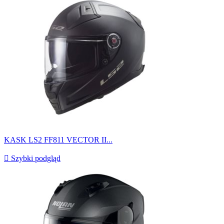
KASK LS2 FF811 VECTOR II...

Szybki podgląd