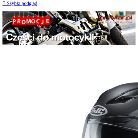

Szybki podgląd