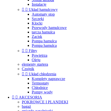
Instalacje


Układ hamulcowy
Automaty stop
Szczęki
Klocki
Przewody hamulcowe
tarcza hamulca
Zacisk
Pompa hamulca
Pompa hamulca


Filtry
Powietrza
Oleju
elementy startera
Czujnik


Układ chłodzenia
Komplety naprawcze
Termostaty
Chłodnice
Pompy wody


AKCESORIA
POKROWCE I PLANDEKI
bagaż
gniazdo zapalniczki