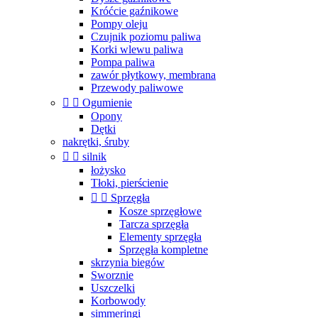
Króćcie gaźnikowe
Pompy oleju
Czujnik poziomu paliwa
Korki wlewu paliwa
Pompa paliwa
zawór płytkowy, membrana
Przewody paliwowe


Ogumienie
Opony
Dętki
nakrętki, śruby


silnik
łożysko
Tłoki, pierścienie


Sprzęgła
Kosze sprzęgłowe
Tarcza sprzęgła
Elementy sprzęgła
Sprzęgła kompletne
skrzynia biegów
Sworznie
Uszczelki
Korbowody
simmeringi