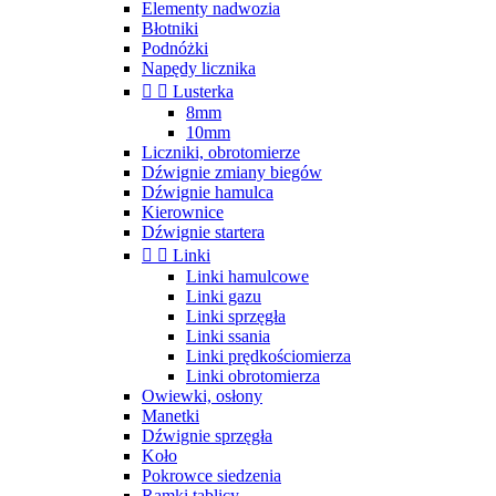
Elementy nadwozia
Błotniki
Podnóżki
Napędy licznika


Lusterka
8mm
10mm
Liczniki, obrotomierze
Dźwignie zmiany biegów
Dźwignie hamulca
Kierownice
Dźwignie startera


Linki
Linki hamulcowe
Linki gazu
Linki sprzęgła
Linki ssania
Linki prędkościomierza
Linki obrotomierza
Owiewki, osłony
Manetki
Dźwignie sprzęgła
Koło
Pokrowce siedzenia
Ramki tablicy