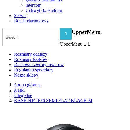
intercom
Uchwyt do telefonu
Serwis
Bon Podarunkowy
UpperMenu

UpperMenu


Rozmiary odzieży
Rozmiary kasków
Dostawa i zwroty towarów
Regulamin sprzedaży
Nasze sklepy
Strona główna
Kaski
Integralne
KASK HJC F70 SEMI FLAT BLACK M