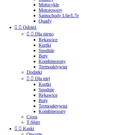
Motocykle
Motorowery
Samochody L6e/L7e
Quady


Odzież


Dla niego
Rękawice
Kurtki
Spodnie
Buty
Kombinezony
Termoaktywna
Dodatki


Dla niej
Kurtki
Spodnie
Rękawice
Buty
Termoaktywna
Kombinezony
Cross
T-Shirt


Kaski
Otwarte