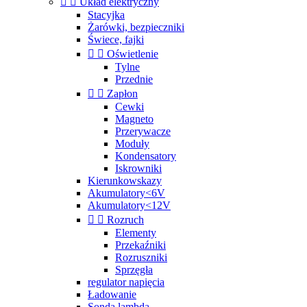


Układ elektryczny
Stacyjka
Żarówki, bezpieczniki
Świece, fajki


Oświetlenie
Tylne
Przednie


Zapłon
Cewki
Magneto
Przerywacze
Moduły
Kondensatory
Iskrowniki
Kierunkowskazy
Akumulatory<6V
Akumulatory<12V


Rozruch
Elementy
Przekaźniki
Rozruszniki
Sprzęgła
regulator napięcia
Ładowanie
Sonda lambda