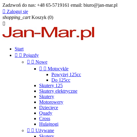
Zadzwoń do nas:
+48 65-5719161 email: biuro@jan-mar.pl

Zaloguj się
shopping_cart
Koszyk
(0)

Start


Pojazdy


Nowe


Motocykle
Powyżej 125cc
Do 125cc
Skutery 125
Skutery elektryczne
Skutery
Motorowery
Dziecięce
Quady
Cross
Hulajnogi


Używane
Skutery