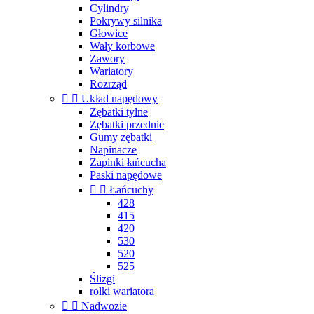
Cylindry
Pokrywy silnika
Głowice
Wały korbowe
Zawory
Wariatory
Rozrząd


Układ napędowy
Zębatki tylne
Zębatki przednie
Gumy zębatki
Napinacze
Zapinki łańcucha
Paski napędowe


Łańcuchy
428
415
420
530
520
525
Ślizgi
rolki wariatora


Nadwozie