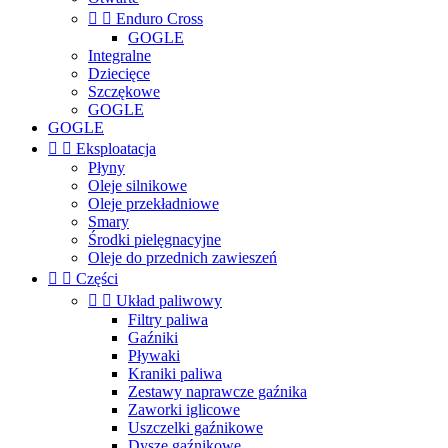


Enduro Cross
GOGLE
Integralne
Dziecięce
Szczękowe
GOGLE
GOGLE


Eksploatacja
Płyny
Oleje silnikowe
Oleje przekładniowe
Smary
Środki pielęgnacyjne
Oleje do przednich zawieszeń


Części


Układ paliwowy
Filtry paliwa
Gaźniki
Pływaki
Kraniki paliwa
Zestawy naprawcze gaźnika
Zaworki iglicowe
Uszczelki gaźnikowe
Dysze gaźnikowe