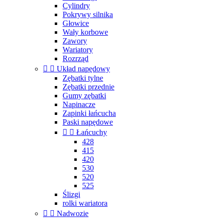
Cylindry
Pokrywy silnika
Głowice
Wały korbowe
Zawory
Wariatory
Rozrząd


Układ napędowy
Zębatki tylne
Zębatki przednie
Gumy zębatki
Napinacze
Zapinki łańcucha
Paski napędowe


Łańcuchy
428
415
420
530
520
525
Ślizgi
rolki wariatora


Nadwozie