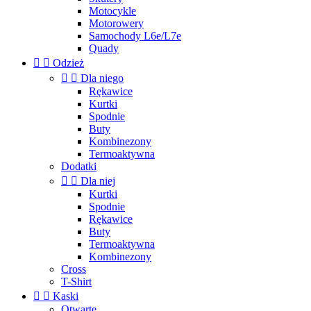
Motocykle
Motorowery
Samochody L6e/L7e
Quady


Odzież


Dla niego
Rękawice
Kurtki
Spodnie
Buty
Kombinezony
Termoaktywna
Dodatki


Dla niej
Kurtki
Spodnie
Rękawice
Buty
Termoaktywna
Kombinezony
Cross
T-Shirt


Kaski
Otwarte