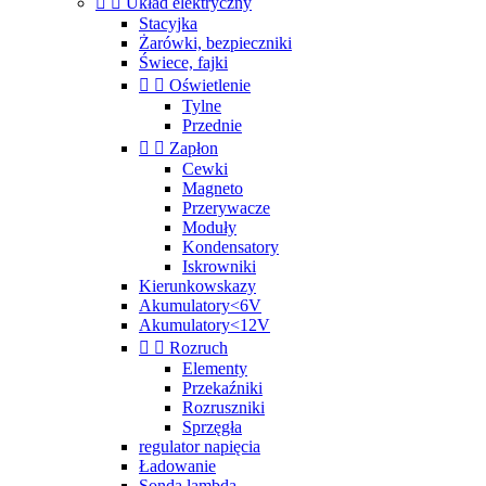


Układ elektryczny
Stacyjka
Żarówki, bezpieczniki
Świece, fajki


Oświetlenie
Tylne
Przednie


Zapłon
Cewki
Magneto
Przerywacze
Moduły
Kondensatory
Iskrowniki
Kierunkowskazy
Akumulatory<6V
Akumulatory<12V


Rozruch
Elementy
Przekaźniki
Rozruszniki
Sprzęgła
regulator napięcia
Ładowanie
Sonda lambda