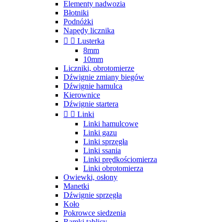
Elementy nadwozia
Błotniki
Podnóżki
Napędy licznika


Lusterka
8mm
10mm
Liczniki, obrotomierze
Dźwignie zmiany biegów
Dźwignie hamulca
Kierownice
Dźwignie startera


Linki
Linki hamulcowe
Linki gazu
Linki sprzęgła
Linki ssania
Linki prędkościomierza
Linki obrotomierza
Owiewki, osłony
Manetki
Dźwignie sprzęgła
Koło
Pokrowce siedzenia
Ramki tablicy