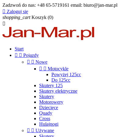
Zadzwoń do nas:
+48 65-5719161 email: biuro@jan-mar.pl

Zaloguj się
shopping_cart
Koszyk
(0)

Start


Pojazdy


Nowe


Motocykle
Powyżej 125cc
Do 125cc
Skutery 125
Skutery elektryczne
Skutery
Motorowery
Dziecięce
Quady
Cross
Hulajnogi


Używane
Skutery