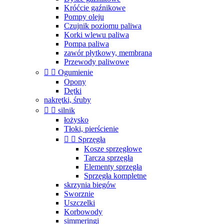
Króćcie gaźnikowe
Pompy oleju
Czujnik poziomu paliwa
Korki wlewu paliwa
Pompa paliwa
zawór płytkowy, membrana
Przewody paliwowe


Ogumienie
Opony
Dętki
nakrętki, śruby


silnik
łożysko
Tłoki, pierścienie


Sprzęgła
Kosze sprzęgłowe
Tarcza sprzęgła
Elementy sprzęgła
Sprzęgła kompletne
skrzynia biegów
Sworznie
Uszczelki
Korbowody
simmeringi