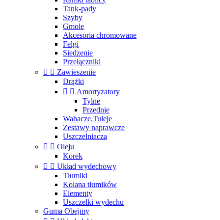
Tank-pady
Szyby
Gmole
Akcesoria chromowane
Felgi
Siedzenie
Przełączniki


Zawieszenie
Drążki


Amortyzatory
Tylne
Przednie
Wahacze,Tuleje
Zestawy naprawcze
Uszczelniacza


Oleju
Korek


Układ wydechowy
Tłumiki
Kolana tłumików
Elementy
Uszczelki wydechu
Guma Obejmy