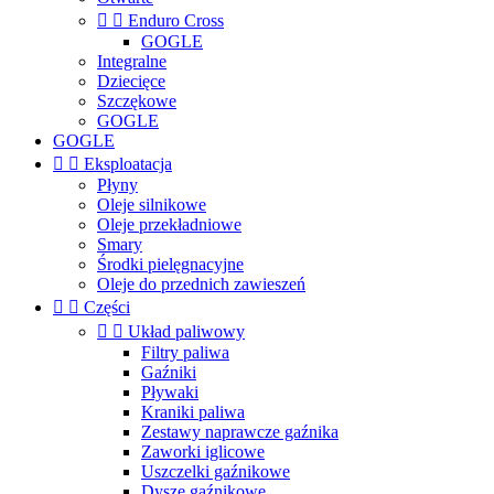


Enduro Cross
GOGLE
Integralne
Dziecięce
Szczękowe
GOGLE
GOGLE


Eksploatacja
Płyny
Oleje silnikowe
Oleje przekładniowe
Smary
Środki pielęgnacyjne
Oleje do przednich zawieszeń


Części


Układ paliwowy
Filtry paliwa
Gaźniki
Pływaki
Kraniki paliwa
Zestawy naprawcze gaźnika
Zaworki iglicowe
Uszczelki gaźnikowe
Dysze gaźnikowe