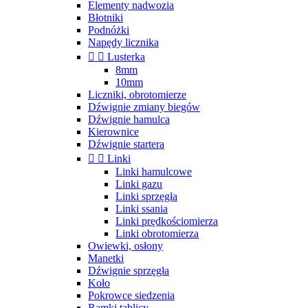
Elementy nadwozia
Błotniki
Podnóżki
Napędy licznika


Lusterka
8mm
10mm
Liczniki, obrotomierze
Dźwignie zmiany biegów
Dźwignie hamulca
Kierownice
Dźwignie startera


Linki
Linki hamulcowe
Linki gazu
Linki sprzęgła
Linki ssania
Linki prędkościomierza
Linki obrotomierza
Owiewki, osłony
Manetki
Dźwignie sprzęgła
Koło
Pokrowce siedzenia
Ramki tablicy