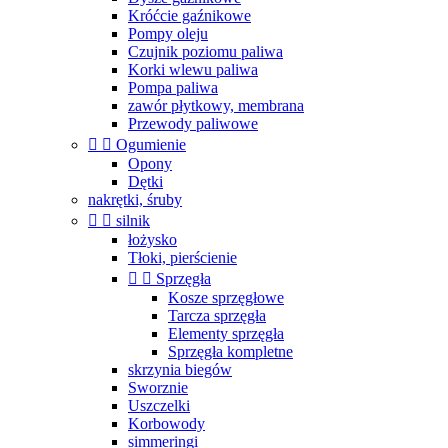
Króćcie gaźnikowe
Pompy oleju
Czujnik poziomu paliwa
Korki wlewu paliwa
Pompa paliwa
zawór płytkowy, membrana
Przewody paliwowe


Ogumienie
Opony
Dętki
nakrętki, śruby


silnik
łożysko
Tłoki, pierścienie


Sprzęgła
Kosze sprzęgłowe
Tarcza sprzęgła
Elementy sprzęgła
Sprzęgła kompletne
skrzynia biegów
Sworznie
Uszczelki
Korbowody
simmeringi