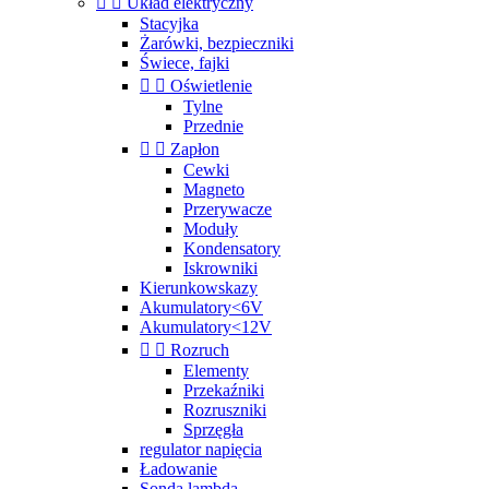


Układ elektryczny
Stacyjka
Żarówki, bezpieczniki
Świece, fajki


Oświetlenie
Tylne
Przednie


Zapłon
Cewki
Magneto
Przerywacze
Moduły
Kondensatory
Iskrowniki
Kierunkowskazy
Akumulatory<6V
Akumulatory<12V


Rozruch
Elementy
Przekaźniki
Rozruszniki
Sprzęgła
regulator napięcia
Ładowanie
Sonda lambda