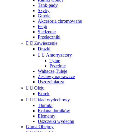
Tank-pady
Szyby
Gmole
Akcesoria chromowane
Felgi
Siedzenie
Przełączniki


Zawieszenie
Drążki


Amortyzatory
Tylne
Przednie
Wahacze,Tuleje
Zestawy naprawcze
Uszczelniacza


Oleju
Korek


Układ wydechowy
Tłumiki
Kolana tłumików
Elementy
Uszczelki wydechu
Guma Obejmy