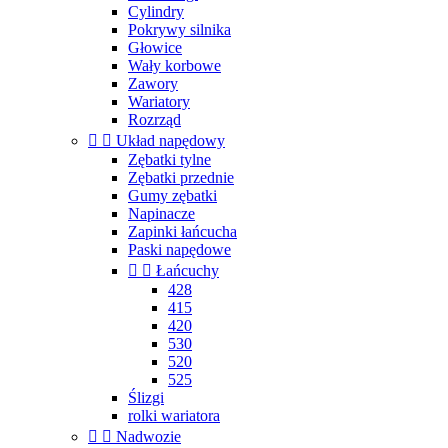
Cylindry
Pokrywy silnika
Głowice
Wały korbowe
Zawory
Wariatory
Rozrząd


Układ napędowy
Zębatki tylne
Zębatki przednie
Gumy zębatki
Napinacze
Zapinki łańcucha
Paski napędowe


Łańcuchy
428
415
420
530
520
525
Ślizgi
rolki wariatora


Nadwozie