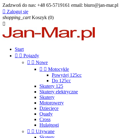
Zadzwoń do nas:
+48 65-5719161 email: biuro@jan-mar.pl

Zaloguj się
shopping_cart
Koszyk
(0)

Start


Pojazdy


Nowe


Motocykle
Powyżej 125cc
Do 125cc
Skutery 125
Skutery elektryczne
Skutery
Motorowery
Dziecięce
Quady
Cross
Hulajnogi


Używane
Skutery