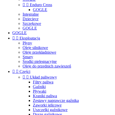


Enduro Cross
GOGLE
Integralne
Dziecięce
Szczękowe
GOGLE
GOGLE


Eksploatacja
Płyny
Oleje silnikowe
Oleje przekładniowe
Smary
Środki pielęgnacyjne
Oleje do przednich zawieszeń


Części


Układ paliwowy
Filtry paliwa
Gaźniki
Pływaki
Kraniki paliwa
Zestawy naprawcze gaźnika
Zaworki iglicowe
Uszczelki gaźnikowe
Dysze gaźnikowe