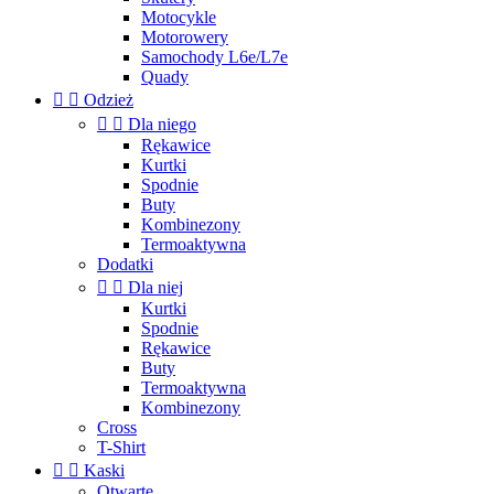
Motocykle
Motorowery
Samochody L6e/L7e
Quady


Odzież


Dla niego
Rękawice
Kurtki
Spodnie
Buty
Kombinezony
Termoaktywna
Dodatki


Dla niej
Kurtki
Spodnie
Rękawice
Buty
Termoaktywna
Kombinezony
Cross
T-Shirt


Kaski
Otwarte