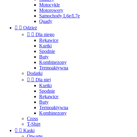
Motocykle
Motorowery
Samochody L6e/L7e
Quady


Odzież


Dla niego
Rękawice
Kurtki
Spodnie
Buty
Kombinezony
Termoaktywna
Dodatki


Dla niej
Kurtki
Spodnie
Rękawice
Buty
Termoaktywna
Kombinezony
Cross
T-Shirt


Kaski
Otwarte