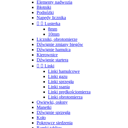
Elementy nadwozia
Błotniki
Podnóżki
Napędy licznika


Lusterka
8mm
10mm
Liczniki, obrotomierze
Dźwignie zmiany biegów
Dźwignie hamulca
Kierownice
Dźwignie startera


Linki
Linki hamulcowe
Linki gazu
Linki sprzęgła
Linki ssania
Linki prędkościomierza
Linki obrotomierza
Owiewki, osłony
Manetki
Dźwignie sprzęgła
Koło
Pokrowce siedzenia
Ramki tablicy