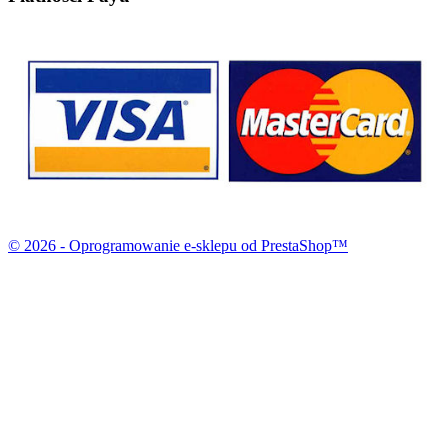
© 2026 - Oprogramowanie e-sklepu od PrestaShop™