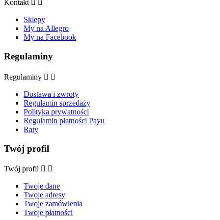
Kontakt


Sklepy
My na Allegro
My na Facebook
Regulaminy
Regulaminy


Dostawa i zwroty
Regulamin sprzedaży
Polityka prywatności
Regulamin płatności Payu
Raty
Twój profil
Twój profil


Twoje dane
Twoje adresy
Twoje zamówienia
Twoje płatności