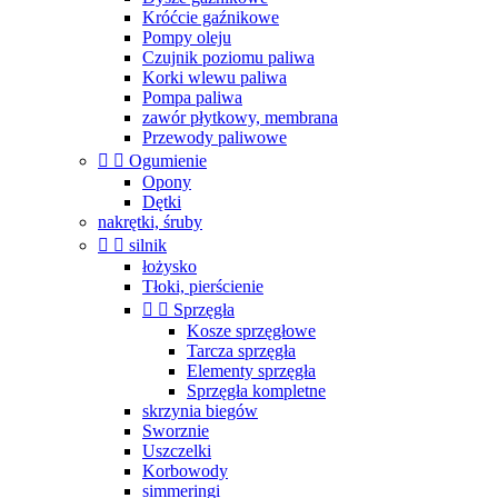
Króćcie gaźnikowe
Pompy oleju
Czujnik poziomu paliwa
Korki wlewu paliwa
Pompa paliwa
zawór płytkowy, membrana
Przewody paliwowe


Ogumienie
Opony
Dętki
nakrętki, śruby


silnik
łożysko
Tłoki, pierścienie


Sprzęgła
Kosze sprzęgłowe
Tarcza sprzęgła
Elementy sprzęgła
Sprzęgła kompletne
skrzynia biegów
Sworznie
Uszczelki
Korbowody
simmeringi