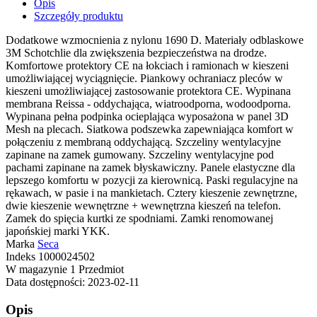
Opis
Szczegóły produktu
Dodatkowe wzmocnienia z nylonu 1690 D. Materiały odblaskowe
3M Schotchlie dla zwiększenia bezpieczeństwa na drodze.
Komfortowe protektory CE na łokciach i ramionach w kieszeni
umożliwiającej wyciągnięcie. Piankowy ochraniacz pleców w
kieszeni umożliwiającej zastosowanie protektora CE. Wypinana
membrana Reissa - oddychająca, wiatroodporna, wodoodporna.
Wypinana pełna podpinka ocieplająca wyposażona w panel 3D
Mesh na plecach. Siatkowa podszewka zapewniająca komfort w
połączeniu z membraną oddychającą. Szczeliny wentylacyjne
zapinane na zamek gumowany. Szczeliny wentylacyjne pod
pachami zapinane na zamek błyskawiczny. Panele elastyczne dla
lepszego komfortu w pozycji za kierownicą. Paski regulacyjne na
rękawach, w pasie i na mankietach. Cztery kieszenie zewnętrzne,
dwie kieszenie wewnętrzne + wewnętrzna kieszeń na telefon.
Zamek do spięcia kurtki ze spodniami. Zamki renomowanej
japońskiej marki YKK.
Marka
Seca
Indeks
1000024502
W magazynie
1 Przedmiot
Data dostępności:
2023-02-11
Opis