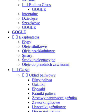


Enduro Cross
GOGLE
Integralne
Dziecięce
Szczękowe
GOGLE
GOGLE


Eksploatacja
Płyny
Oleje silnikowe
Oleje przekładniowe
Smary
Środki pielęgnacyjne
Oleje do przednich zawieszeń


Części


Układ paliwowy
Filtry paliwa
Gaźniki
Pływaki
Kraniki paliwa
Zestawy naprawcze gaźnika
Zaworki iglicowe
Uszczelki gaźnikowe
Dysze gaźnikowe