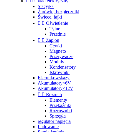


Układ elektryczny
Stacyjka
Żarówki, bezpieczniki
Świece, fajki


Oświetlenie
Tylne
Przednie


Zapłon
Cewki
Magneto
Przerywacze
Moduły
Kondensatory
Iskrowniki
Kierunkowskazy
Akumulatory<6V
Akumulatory<12V


Rozruch
Elementy
Przekaźniki
Rozruszniki
Sprzęgła
regulator napięcia
Ładowanie
Sonda lambda