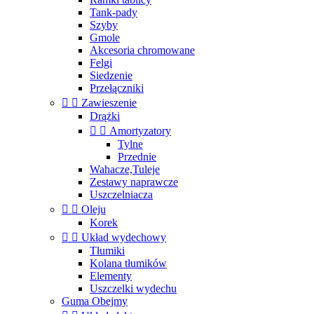
Tank-pady
Szyby
Gmole
Akcesoria chromowane
Felgi
Siedzenie
Przełączniki


Zawieszenie
Drążki


Amortyzatory
Tylne
Przednie
Wahacze,Tuleje
Zestawy naprawcze
Uszczelniacza


Oleju
Korek


Układ wydechowy
Tłumiki
Kolana tłumików
Elementy
Uszczelki wydechu
Guma Obejmy