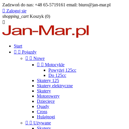
Zadzwoń do nas:
+48 65-5719161 email: biuro@jan-mar.pl

Zaloguj się
shopping_cart
Koszyk
(0)

Start


Pojazdy


Nowe


Motocykle
Powyżej 125cc
Do 125cc
Skutery 125
Skutery elektryczne
Skutery
Motorowery
Dziecięce
Quady
Cross
Hulajnogi


Używane
Skutery