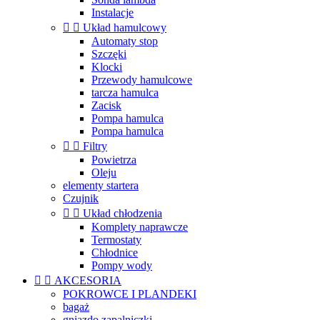
Instalacje


Układ hamulcowy
Automaty stop
Szczęki
Klocki
Przewody hamulcowe
tarcza hamulca
Zacisk
Pompa hamulca
Pompa hamulca


Filtry
Powietrza
Oleju
elementy startera
Czujnik


Układ chłodzenia
Komplety naprawcze
Termostaty
Chłodnice
Pompy wody


AKCESORIA
POKROWCE I PLANDEKI
bagaż
gniazdo zapalniczki