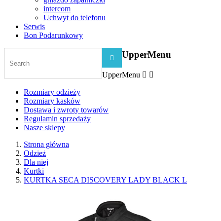
intercom
Uchwyt do telefonu
Serwis
Bon Podarunkowy
UpperMenu

UpperMenu


Rozmiary odzieży
Rozmiary kasków
Dostawa i zwroty towarów
Regulamin sprzedaży
Nasze sklepy
Strona główna
Odzież
Dla niej
Kurtki
KURTKA SECA DISCOVERY LADY BLACK L