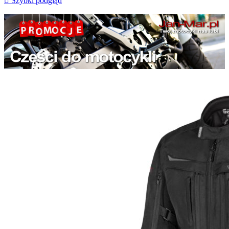

Szybki podgląd