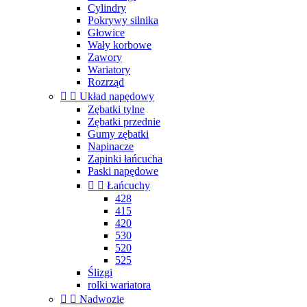
Cylindry
Pokrywy silnika
Głowice
Wały korbowe
Zawory
Wariatory
Rozrząd


Układ napędowy
Zębatki tylne
Zębatki przednie
Gumy zębatki
Napinacze
Zapinki łańcucha
Paski napędowe


Łańcuchy
428
415
420
530
520
525
Ślizgi
rolki wariatora


Nadwozie