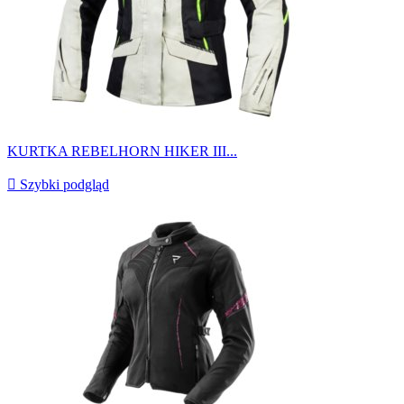
KURTKA REBELHORN HIKER III...

Szybki podgląd