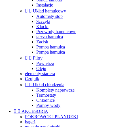
Instalacje


Układ hamulcowy
Automaty stop
Szczęki
Klocki
Przewody hamulcowe
tarcza hamulca
Zacisk
Pompa hamulca
Pompa hamulca


Filtry
Powietrza
Oleju
elementy startera
Czujnik


Układ chłodzenia
Komplety naprawcze
Termostaty
Chłodnice
Pompy wody


AKCESORIA
POKROWCE I PLANDEKI
bagaż
gniazdo zapalniczki