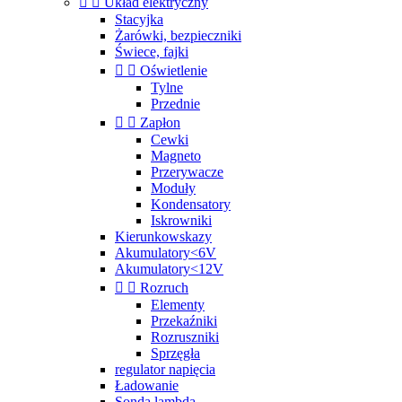


Układ elektryczny
Stacyjka
Żarówki, bezpieczniki
Świece, fajki


Oświetlenie
Tylne
Przednie


Zapłon
Cewki
Magneto
Przerywacze
Moduły
Kondensatory
Iskrowniki
Kierunkowskazy
Akumulatory<6V
Akumulatory<12V


Rozruch
Elementy
Przekaźniki
Rozruszniki
Sprzęgła
regulator napięcia
Ładowanie
Sonda lambda