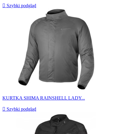

Szybki podgląd
KURTKA SHIMA RAINSHELL LADY...

Szybki podgląd