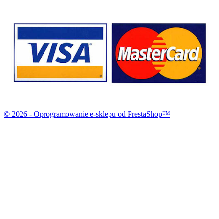
© 2026 - Oprogramowanie e-sklepu od PrestaShop™