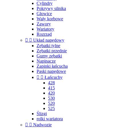
Cylindry
Pokrywy silnika
Głowice
Wały korbowe
Zawory
Wariatory
Rozrząd


Układ napędowy
Zębatki tylne
Zębatki przednie
Gumy zębatki
Napinacze
Zapinki łańcucha
Paski napędowe


Łańcuchy
428
415
420
530
520
525
Ślizgi
rolki wariatora


Nadwozie