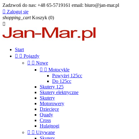
Zadzwoń do nas:
+48 65-5719161 email: biuro@jan-mar.pl

Zaloguj się
shopping_cart
Koszyk
(0)

Start


Pojazdy


Nowe


Motocykle
Powyżej 125cc
Do 125cc
Skutery 125
Skutery elektryczne
Skutery
Motorowery
Dziecięce
Quady
Cross
Hulajnogi


Używane
Skutery