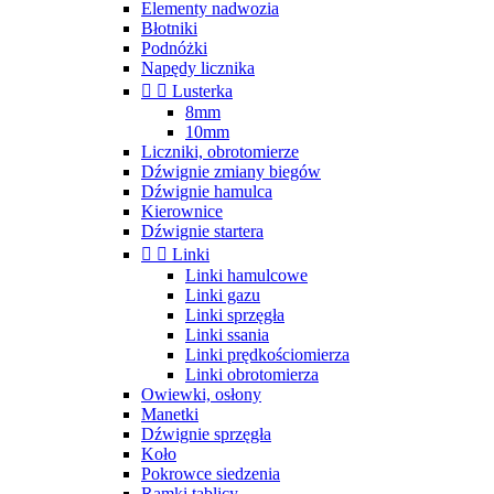
Elementy nadwozia
Błotniki
Podnóżki
Napędy licznika


Lusterka
8mm
10mm
Liczniki, obrotomierze
Dźwignie zmiany biegów
Dźwignie hamulca
Kierownice
Dźwignie startera


Linki
Linki hamulcowe
Linki gazu
Linki sprzęgła
Linki ssania
Linki prędkościomierza
Linki obrotomierza
Owiewki, osłony
Manetki
Dźwignie sprzęgła
Koło
Pokrowce siedzenia
Ramki tablicy