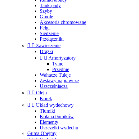
Tank-pady
Szyby
Gmole
Akcesoria chromowane
Felgi
Siedzenie
Przełączniki


Zawieszenie
Drążki


Amortyzatory
Tylne
Przednie
Wahacze,Tuleje
Zestawy naprawcze
Uszczelniacza


Oleju
Korek


Układ wydechowy
Tłumiki
Kolana tłumików
Elementy
Uszczelki wydechu
Guma Obejmy