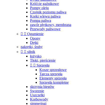
Króćcie gaźnikowe
Pompy oleju
Czujnik poziomu paliwa
Korki wlewu paliwa
Pompa paliwa
zawór płytkowy, membrana
Przewody paliwowe


Ogumienie
Opony
Dętki
nakrętki, śruby


silnik
łożysko
Tłoki, pierścienie


Sprzęgła
Kosze sprzęgłowe
Tarcza sprzęgła
Elementy sprzęgła
Sprzęgła kompletne
skrzynia biegów
Sworznie
Uszczelki
Korbowody
simmeringi