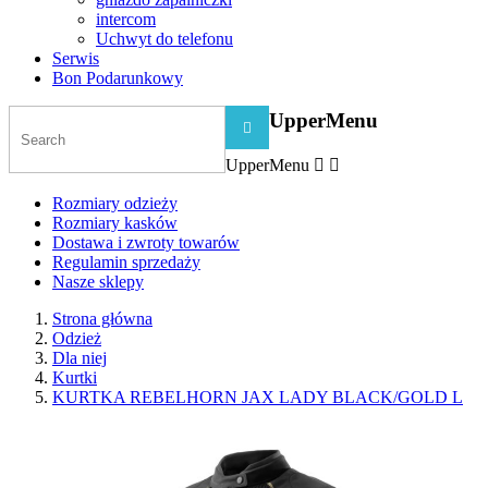
intercom
Uchwyt do telefonu
Serwis
Bon Podarunkowy
UpperMenu

UpperMenu


Rozmiary odzieży
Rozmiary kasków
Dostawa i zwroty towarów
Regulamin sprzedaży
Nasze sklepy
Strona główna
Odzież
Dla niej
Kurtki
KURTKA REBELHORN JAX LADY BLACK/GOLD L