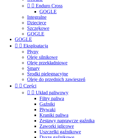


Enduro Cross
GOGLE
Integralne
Dziecięce
Szczękowe
GOGLE
GOGLE


Eksploatacja
Płyny
Oleje silnikowe
Oleje przekładniowe
Smary
Środki pielęgnacyjne
Oleje do przednich zawieszeń


Części


Układ paliwowy
Filtry paliwa
Gaźniki
Pływaki
Kraniki paliwa
Zestawy naprawcze gaźnika
Zaworki iglicowe
Uszczelki gaźnikowe
Dysze gaźnikowe