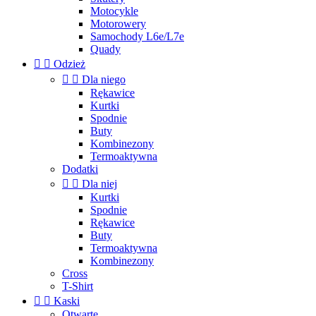
Motocykle
Motorowery
Samochody L6e/L7e
Quady


Odzież


Dla niego
Rękawice
Kurtki
Spodnie
Buty
Kombinezony
Termoaktywna
Dodatki


Dla niej
Kurtki
Spodnie
Rękawice
Buty
Termoaktywna
Kombinezony
Cross
T-Shirt


Kaski
Otwarte