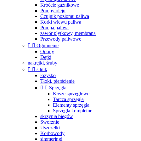
Króćcie gaźnikowe
Pompy oleju
Czujnik poziomu paliwa
Korki wlewu paliwa
Pompa paliwa
zawór płytkowy, membrana
Przewody paliwowe


Ogumienie
Opony
Dętki
nakrętki, śruby


silnik
łożysko
Tłoki, pierścienie


Sprzęgła
Kosze sprzęgłowe
Tarcza sprzęgła
Elementy sprzęgła
Sprzęgła kompletne
skrzynia biegów
Sworznie
Uszczelki
Korbowody
simmeringi