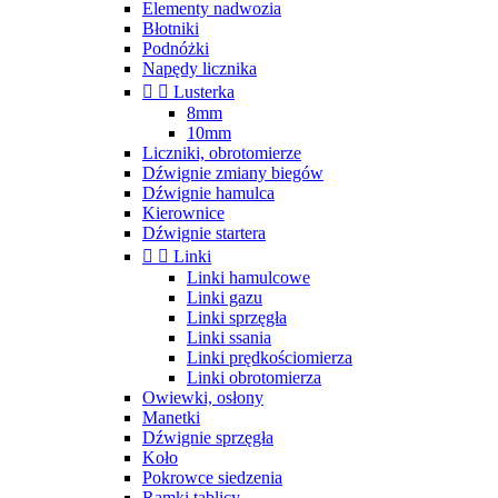
Elementy nadwozia
Błotniki
Podnóżki
Napędy licznika


Lusterka
8mm
10mm
Liczniki, obrotomierze
Dźwignie zmiany biegów
Dźwignie hamulca
Kierownice
Dźwignie startera


Linki
Linki hamulcowe
Linki gazu
Linki sprzęgła
Linki ssania
Linki prędkościomierza
Linki obrotomierza
Owiewki, osłony
Manetki
Dźwignie sprzęgła
Koło
Pokrowce siedzenia
Ramki tablicy