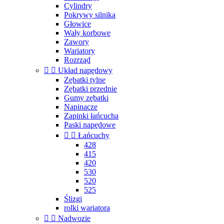
Cylindry
Pokrywy silnika
Głowice
Wały korbowe
Zawory
Wariatory
Rozrząd


Układ napędowy
Zębatki tylne
Zębatki przednie
Gumy zębatki
Napinacze
Zapinki łańcucha
Paski napędowe


Łańcuchy
428
415
420
530
520
525
Ślizgi
rolki wariatora


Nadwozie