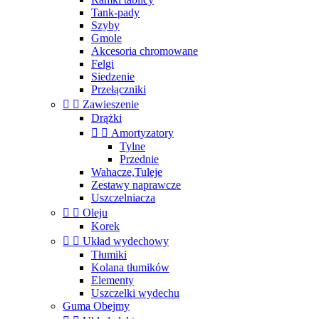
Tank-pady
Szyby
Gmole
Akcesoria chromowane
Felgi
Siedzenie
Przełączniki


Zawieszenie
Drążki


Amortyzatory
Tylne
Przednie
Wahacze,Tuleje
Zestawy naprawcze
Uszczelniacza


Oleju
Korek


Układ wydechowy
Tłumiki
Kolana tłumików
Elementy
Uszczelki wydechu
Guma Obejmy