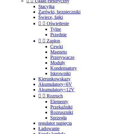


Układ elektryczny
Stacyjka
Żarówki, bezpieczniki
Świece, fajki


Oświetlenie
Tylne
Przednie


Zapłon
Cewki
Magneto
Przerywacze
Moduły
Kondensatory
Iskrowniki
Kierunkowskazy
Akumulatory<6V
Akumulatory<12V


Rozruch
Elementy
Przekaźniki
Rozruszniki
Sprzęgła
regulator napięcia
Ładowanie
Sonda lambda