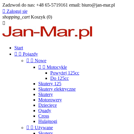
Zadzwoń do nas:
+48 65-5719161 email: biuro@jan-mar.pl

Zaloguj się
shopping_cart
Koszyk
(0)

Start


Pojazdy


Nowe


Motocykle
Powyżej 125cc
Do 125cc
Skutery 125
Skutery elektryczne
Skutery
Motorowery
Dziecięce
Quady
Cross
Hulajnogi


Używane
Skutery