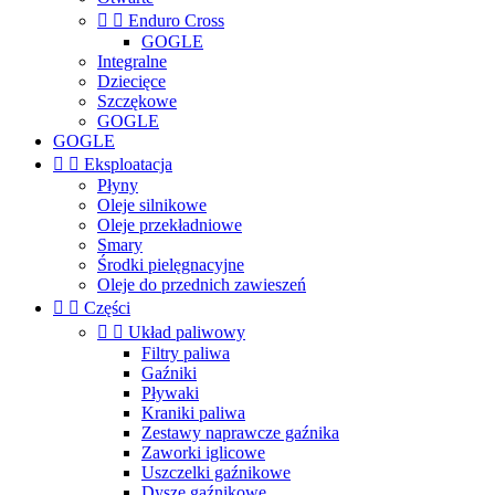


Enduro Cross
GOGLE
Integralne
Dziecięce
Szczękowe
GOGLE
GOGLE


Eksploatacja
Płyny
Oleje silnikowe
Oleje przekładniowe
Smary
Środki pielęgnacyjne
Oleje do przednich zawieszeń


Części


Układ paliwowy
Filtry paliwa
Gaźniki
Pływaki
Kraniki paliwa
Zestawy naprawcze gaźnika
Zaworki iglicowe
Uszczelki gaźnikowe
Dysze gaźnikowe