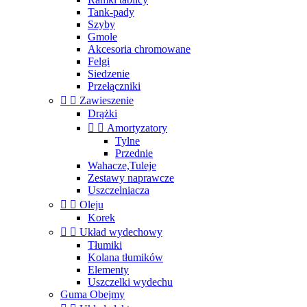
Tank-pady
Szyby
Gmole
Akcesoria chromowane
Felgi
Siedzenie
Przełączniki


Zawieszenie
Drążki


Amortyzatory
Tylne
Przednie
Wahacze,Tuleje
Zestawy naprawcze
Uszczelniacza


Oleju
Korek


Układ wydechowy
Tłumiki
Kolana tłumików
Elementy
Uszczelki wydechu
Guma Obejmy