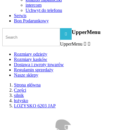
intercom
Uchwyt do telefonu
Serwis
Bon Podarunkowy
UpperMenu

UpperMenu


Rozmiary odzieży
Rozmiary kasków
Dostawa i zwroty towarów
Regulamin sprzedaży
Nasze sklepy
Strona główna
Części
silnik
łożysko
LOZYSKO 6203 JAP