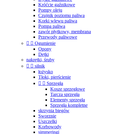
Króćcie gaźnikowe
Pompy oleju
Czujnik poziomu paliwa
Korki wlewu paliwa
Pompa paliwa
zawór płytkowy, membrana
Przewody paliwowe


Ogumienie
Opony
Dętki
nakrętki, śruby


silnik
łożysko
Tłoki, pierścienie


Sprzęgła
Kosze sprzęgłowe
Tarcza sprzęgła
Elementy sprzęgła
Sprzęgła kompletne
skrzynia biegów
Sworznie
Uszczelki
Korbowody
simmeringi