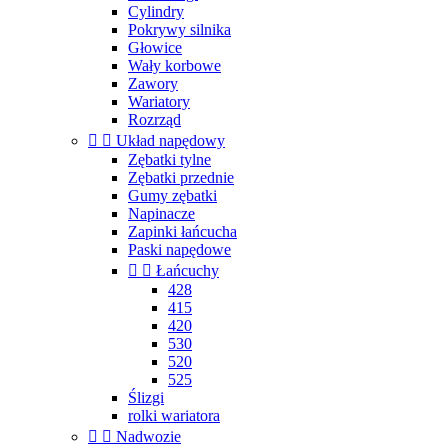
Cylindry
Pokrywy silnika
Głowice
Wały korbowe
Zawory
Wariatory
Rozrząd


Układ napędowy
Zębatki tylne
Zębatki przednie
Gumy zębatki
Napinacze
Zapinki łańcucha
Paski napędowe


Łańcuchy
428
415
420
530
520
525
Ślizgi
rolki wariatora


Nadwozie