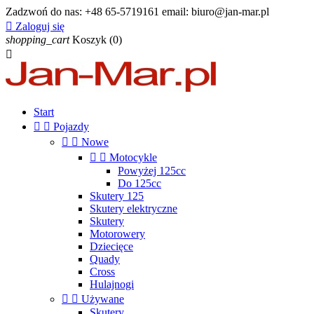
Zadzwoń do nas:
+48 65-5719161 email: biuro@jan-mar.pl

Zaloguj się
shopping_cart
Koszyk
(0)

Start


Pojazdy


Nowe


Motocykle
Powyżej 125cc
Do 125cc
Skutery 125
Skutery elektryczne
Skutery
Motorowery
Dziecięce
Quady
Cross
Hulajnogi


Używane
Skutery