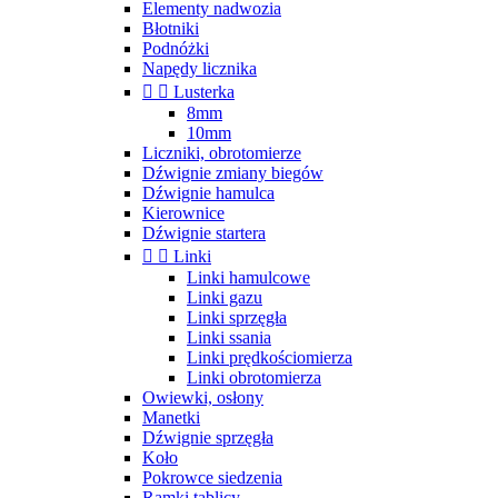
Elementy nadwozia
Błotniki
Podnóżki
Napędy licznika


Lusterka
8mm
10mm
Liczniki, obrotomierze
Dźwignie zmiany biegów
Dźwignie hamulca
Kierownice
Dźwignie startera


Linki
Linki hamulcowe
Linki gazu
Linki sprzęgła
Linki ssania
Linki prędkościomierza
Linki obrotomierza
Owiewki, osłony
Manetki
Dźwignie sprzęgła
Koło
Pokrowce siedzenia
Ramki tablicy