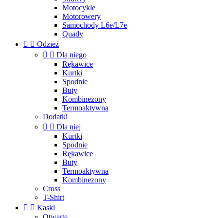
Motocykle
Motorowery
Samochody L6e/L7e
Quady


Odzież


Dla niego
Rękawice
Kurtki
Spodnie
Buty
Kombinezony
Termoaktywna
Dodatki


Dla niej
Kurtki
Spodnie
Rękawice
Buty
Termoaktywna
Kombinezony
Cross
T-Shirt


Kaski
Otwarte