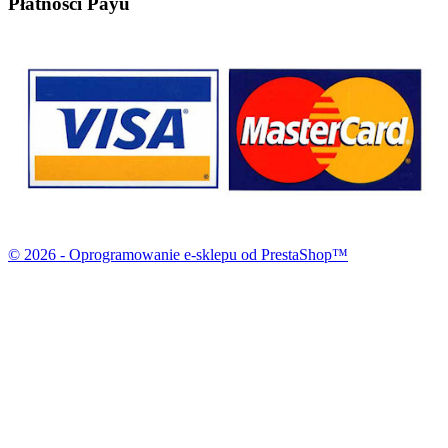
Płatności Payu
© 2026 - Oprogramowanie e-sklepu od PrestaShop™