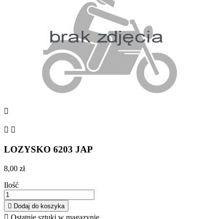



LOZYSKO 6203 JAP
8,00 zł
Ilość

Dodaj do koszyka

Ostatnie sztuki w magazynie