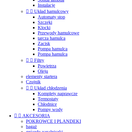
Instalacje


Układ hamulcowy
Automaty stop
Szczęki
Klocki
Przewody hamulcowe
tarcza hamulca
Zacisk
Pompa hamulca
Pompa hamulca


Filtry
Powietrza
Oleju
elementy startera
Czujnik


Układ chłodzenia
Komplety naprawcze
Termostaty
Chłodnice
Pompy wody


AKCESORIA
POKROWCE I PLANDEKI
bagaż
gniazdo zapalniczki