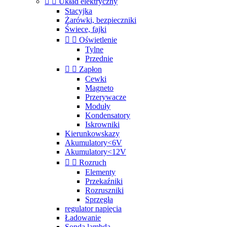


Układ elektryczny
Stacyjka
Żarówki, bezpieczniki
Świece, fajki


Oświetlenie
Tylne
Przednie


Zapłon
Cewki
Magneto
Przerywacze
Moduły
Kondensatory
Iskrowniki
Kierunkowskazy
Akumulatory<6V
Akumulatory<12V


Rozruch
Elementy
Przekaźniki
Rozruszniki
Sprzęgła
regulator napięcia
Ładowanie
Sonda lambda