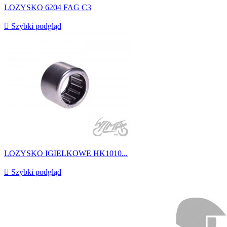
LOZYSKO 6204 FAG C3

Szybki podgląd
LOZYSKO IGIELKOWE HK1010...

Szybki podgląd