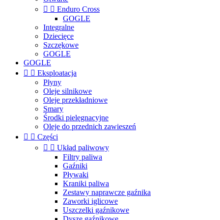


Enduro Cross
GOGLE
Integralne
Dziecięce
Szczękowe
GOGLE
GOGLE


Eksploatacja
Płyny
Oleje silnikowe
Oleje przekładniowe
Smary
Środki pielęgnacyjne
Oleje do przednich zawieszeń


Części


Układ paliwowy
Filtry paliwa
Gaźniki
Pływaki
Kraniki paliwa
Zestawy naprawcze gaźnika
Zaworki iglicowe
Uszczelki gaźnikowe
Dysze gaźnikowe