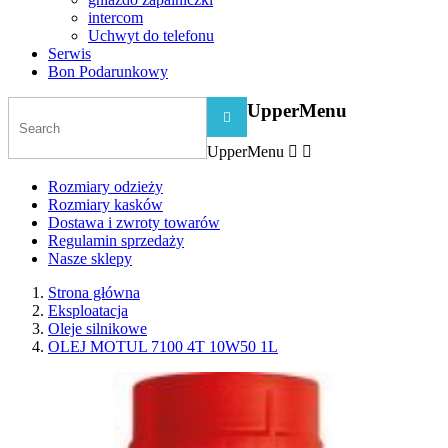
intercom
Uchwyt do telefonu
Serwis
Bon Podarunkowy
UpperMenu

UpperMenu


Rozmiary odzieży
Rozmiary kasków
Dostawa i zwroty towarów
Regulamin sprzedaży
Nasze sklepy
Strona główna
Eksploatacja
Oleje silnikowe
OLEJ MOTUL 7100 4T 10W50 1L