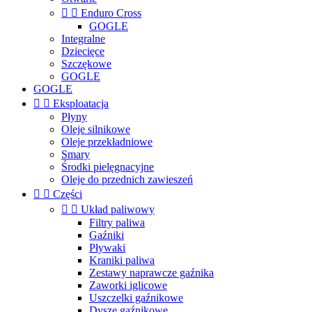


Enduro Cross
GOGLE
Integralne
Dziecięce
Szczękowe
GOGLE
GOGLE


Eksploatacja
Płyny
Oleje silnikowe
Oleje przekładniowe
Smary
Środki pielęgnacyjne
Oleje do przednich zawieszeń


Części


Układ paliwowy
Filtry paliwa
Gaźniki
Pływaki
Kraniki paliwa
Zestawy naprawcze gaźnika
Zaworki iglicowe
Uszczelki gaźnikowe
Dysze gaźnikowe