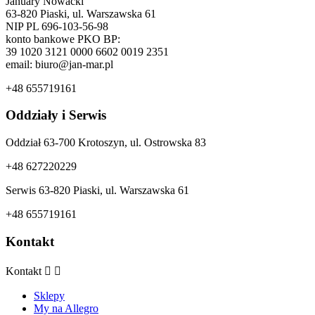
January Nowacki
63-820 Piaski, ul. Warszawska 61
NIP PL 696-103-56-98
konto bankowe PKO BP:
39 1020 3121 0000 6602 0019 2351
email: biuro@jan-mar.pl
+48 655719161
Oddziały i Serwis
Oddział 63-700 Krotoszyn, ul. Ostrowska 83
+48 627220229
Serwis 63-820 Piaski, ul. Warszawska 61
+48 655719161
Kontakt
Kontakt


Sklepy
My na Allegro