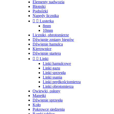
Elementy nadwozia
Błotniki
Podnóżki
Napędy licznika


Lusterka
8mm
10mm
Liczniki, obrotomierze
Dźwignie zmiany biegów
Dźwignie hamulca
Kierownice
Dźwignie startera


Linki
Linki hamulcowe
Linki gazu
Linki sprzęgła
Linki ssania
Linki prędkościomierza
Linki obrotomierza
Owiewki, osłony
Manetki
Dźwignie sprzęgła
Koło
Pokrowce siedzenia
Ramki tablicy