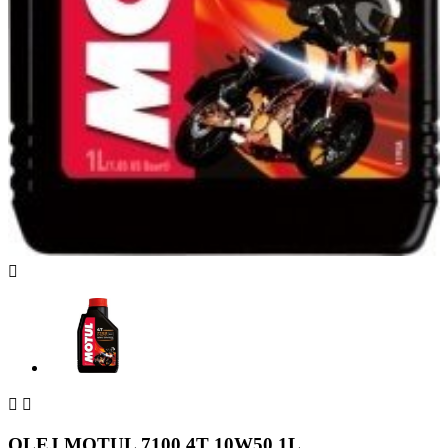



OLEJ MOTUL 7100 4T 10W50 1L