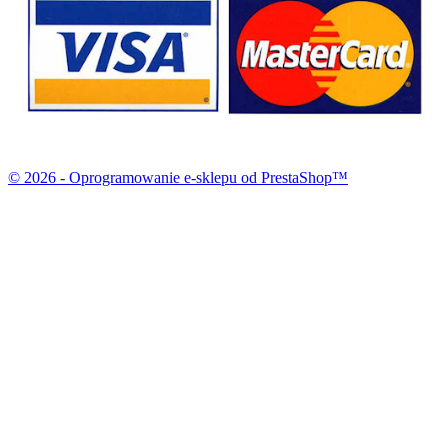
© 2026 - Oprogramowanie e-sklepu od PrestaShop™