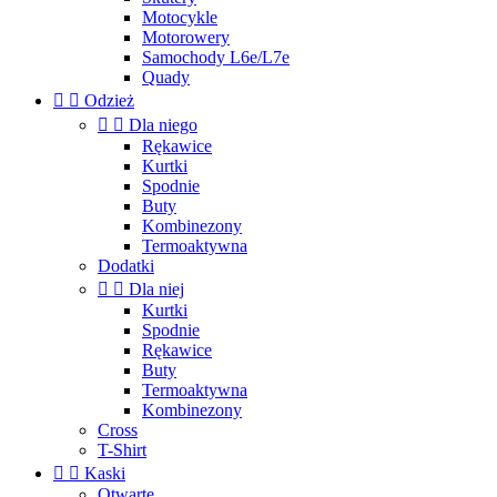
Motocykle
Motorowery
Samochody L6e/L7e
Quady


Odzież


Dla niego
Rękawice
Kurtki
Spodnie
Buty
Kombinezony
Termoaktywna
Dodatki


Dla niej
Kurtki
Spodnie
Rękawice
Buty
Termoaktywna
Kombinezony
Cross
T-Shirt


Kaski
Otwarte