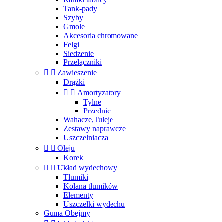
Tank-pady
Szyby
Gmole
Akcesoria chromowane
Felgi
Siedzenie
Przełączniki


Zawieszenie
Drążki


Amortyzatory
Tylne
Przednie
Wahacze,Tuleje
Zestawy naprawcze
Uszczelniacza


Oleju
Korek


Układ wydechowy
Tłumiki
Kolana tłumików
Elementy
Uszczelki wydechu
Guma Obejmy