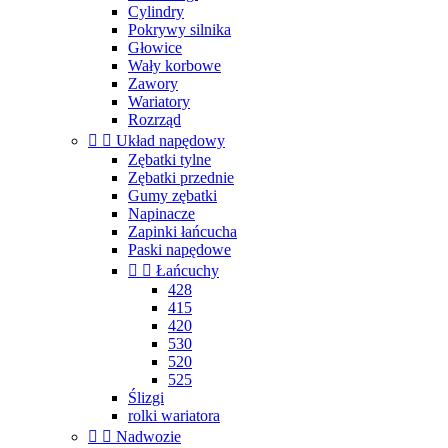
Cylindry
Pokrywy silnika
Głowice
Wały korbowe
Zawory
Wariatory
Rozrząd


Układ napędowy
Zębatki tylne
Zębatki przednie
Gumy zębatki
Napinacze
Zapinki łańcucha
Paski napędowe


Łańcuchy
428
415
420
530
520
525
Ślizgi
rolki wariatora


Nadwozie