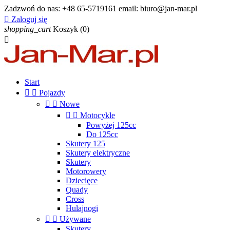
Zadzwoń do nas:
+48 65-5719161 email: biuro@jan-mar.pl

Zaloguj się
shopping_cart
Koszyk
(0)

Start


Pojazdy


Nowe


Motocykle
Powyżej 125cc
Do 125cc
Skutery 125
Skutery elektryczne
Skutery
Motorowery
Dziecięce
Quady
Cross
Hulajnogi


Używane
Skutery