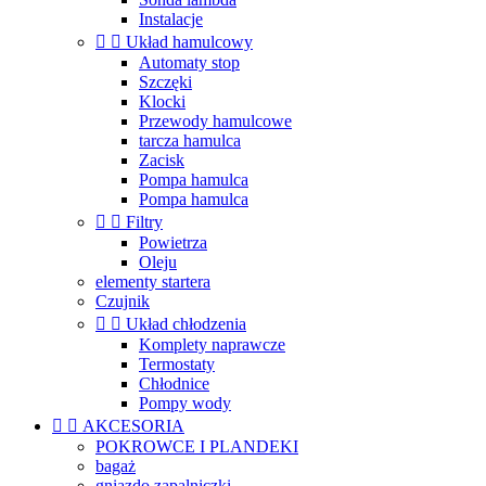
Instalacje


Układ hamulcowy
Automaty stop
Szczęki
Klocki
Przewody hamulcowe
tarcza hamulca
Zacisk
Pompa hamulca
Pompa hamulca


Filtry
Powietrza
Oleju
elementy startera
Czujnik


Układ chłodzenia
Komplety naprawcze
Termostaty
Chłodnice
Pompy wody


AKCESORIA
POKROWCE I PLANDEKI
bagaż
gniazdo zapalniczki