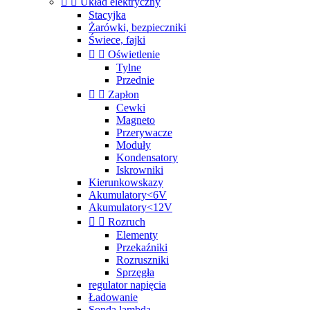


Układ elektryczny
Stacyjka
Żarówki, bezpieczniki
Świece, fajki


Oświetlenie
Tylne
Przednie


Zapłon
Cewki
Magneto
Przerywacze
Moduły
Kondensatory
Iskrowniki
Kierunkowskazy
Akumulatory<6V
Akumulatory<12V


Rozruch
Elementy
Przekaźniki
Rozruszniki
Sprzęgła
regulator napięcia
Ładowanie
Sonda lambda