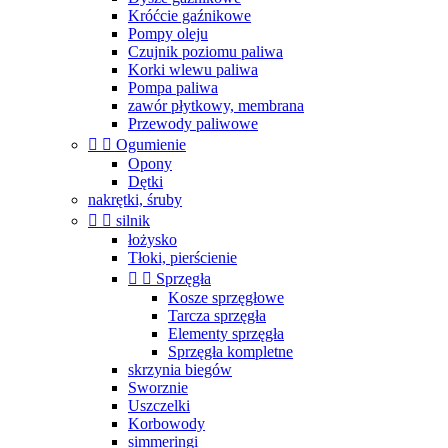
Króćcie gaźnikowe
Pompy oleju
Czujnik poziomu paliwa
Korki wlewu paliwa
Pompa paliwa
zawór płytkowy, membrana
Przewody paliwowe


Ogumienie
Opony
Dętki
nakrętki, śruby


silnik
łożysko
Tłoki, pierścienie


Sprzęgła
Kosze sprzęgłowe
Tarcza sprzęgła
Elementy sprzęgła
Sprzęgła kompletne
skrzynia biegów
Sworznie
Uszczelki
Korbowody
simmeringi