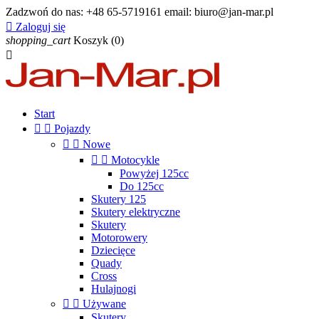
Zadzwoń do nas:
+48 65-5719161 email: biuro@jan-mar.pl

Zaloguj się
shopping_cart
Koszyk
(0)

Start


Pojazdy


Nowe


Motocykle
Powyżej 125cc
Do 125cc
Skutery 125
Skutery elektryczne
Skutery
Motorowery
Dziecięce
Quady
Cross
Hulajnogi


Używane
Skutery