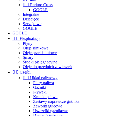


Enduro Cross
GOGLE
Integralne
Dziecięce
Szczękowe
GOGLE
GOGLE


Eksploatacja
Płyny
Oleje silnikowe
Oleje przekładniowe
Smary
Środki pielęgnacyjne
Oleje do przednich zawieszeń


Części


Układ paliwowy
Filtry paliwa
Gaźniki
Pływaki
Kraniki paliwa
Zestawy naprawcze gaźnika
Zaworki iglicowe
Uszczelki gaźnikowe
Dysze gaźnikowe