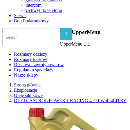
intercom
Uchwyt do telefonu
Serwis
Bon Podarunkowy
UpperMenu

UpperMenu


Rozmiary odzieży
Rozmiary kasków
Dostawa i zwroty towarów
Regulamin sprzedaży
Nasze sklepy
Strona główna
Eksploatacja
Oleje silnikowe
OLEJ CASTROL POWER 1 RACING 4T 10W50 4LITRY