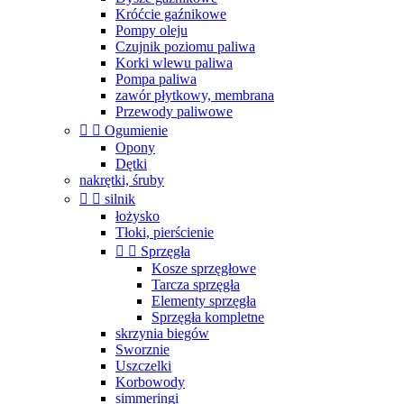
Króćcie gaźnikowe
Pompy oleju
Czujnik poziomu paliwa
Korki wlewu paliwa
Pompa paliwa
zawór płytkowy, membrana
Przewody paliwowe


Ogumienie
Opony
Dętki
nakrętki, śruby


silnik
łożysko
Tłoki, pierścienie


Sprzęgła
Kosze sprzęgłowe
Tarcza sprzęgła
Elementy sprzęgła
Sprzęgła kompletne
skrzynia biegów
Sworznie
Uszczelki
Korbowody
simmeringi