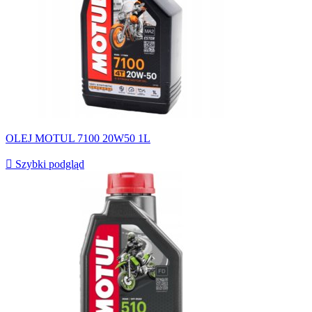
OLEJ MOTUL 7100 20W50 1L

Szybki podgląd