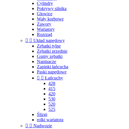
Cylindry
Pokrywy silnika
Głowice
Wały korbowe
Zawory
Wariatory
Rozrząd


Układ napędowy
Zębatki tylne
Zębatki przednie
Gumy zębatki
Napinacze
Zapinki łańcucha
Paski napędowe


Łańcuchy
428
415
420
530
520
525
Ślizgi
rolki wariatora


Nadwozie