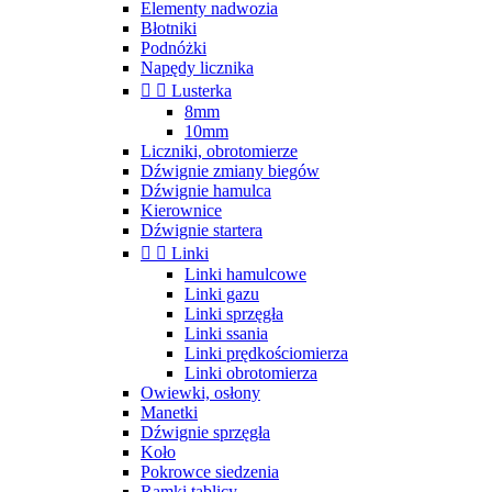
Elementy nadwozia
Błotniki
Podnóżki
Napędy licznika


Lusterka
8mm
10mm
Liczniki, obrotomierze
Dźwignie zmiany biegów
Dźwignie hamulca
Kierownice
Dźwignie startera


Linki
Linki hamulcowe
Linki gazu
Linki sprzęgła
Linki ssania
Linki prędkościomierza
Linki obrotomierza
Owiewki, osłony
Manetki
Dźwignie sprzęgła
Koło
Pokrowce siedzenia
Ramki tablicy