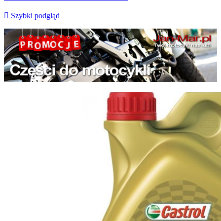

Szybki podgląd