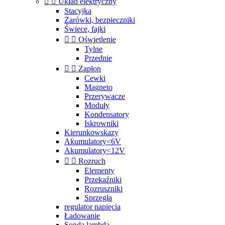


Układ elektryczny
Stacyjka
Żarówki, bezpieczniki
Świece, fajki


Oświetlenie
Tylne
Przednie


Zapłon
Cewki
Magneto
Przerywacze
Moduły
Kondensatory
Iskrowniki
Kierunkowskazy
Akumulatory<6V
Akumulatory<12V


Rozruch
Elementy
Przekaźniki
Rozruszniki
Sprzęgła
regulator napięcia
Ładowanie
Sonda lambda