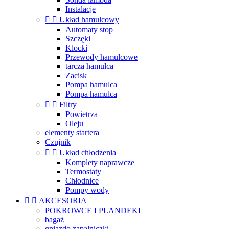
Instalacje


Układ hamulcowy
Automaty stop
Szczęki
Klocki
Przewody hamulcowe
tarcza hamulca
Zacisk
Pompa hamulca
Pompa hamulca


Filtry
Powietrza
Oleju
elementy startera
Czujnik


Układ chłodzenia
Komplety naprawcze
Termostaty
Chłodnice
Pompy wody


AKCESORIA
POKROWCE I PLANDEKI
bagaż
gniazdo zapalniczki