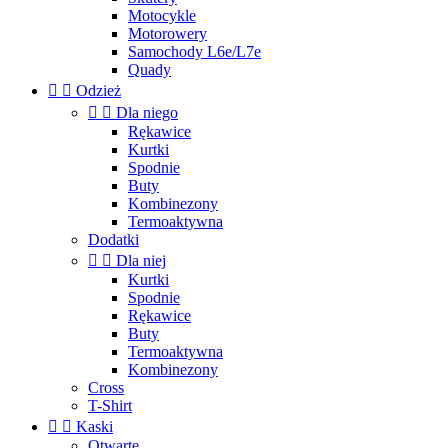
Motocykle
Motorowery
Samochody L6e/L7e
Quady


Odzież


Dla niego
Rękawice
Kurtki
Spodnie
Buty
Kombinezony
Termoaktywna
Dodatki


Dla niej
Kurtki
Spodnie
Rękawice
Buty
Termoaktywna
Kombinezony
Cross
T-Shirt


Kaski
Otwarte