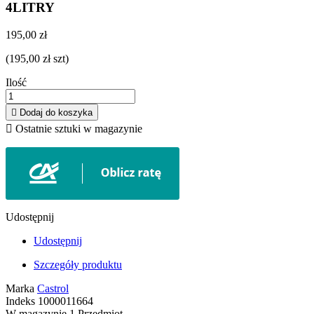
4LITRY
195,00 zł
(195,00 zł szt)
Ilość

Dodaj do koszyka

Ostatnie sztuki w magazynie
Udostępnij
Udostępnij
Szczegóły produktu
Marka
Castrol
Indeks
1000011664
W magazynie
1 Przedmiot