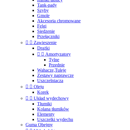
Tank-pady
Szyby
Gmole
Akcesoria chromowane
Felgi
Siedzenie
Przełączniki


Zawieszenie
Drążki


Amortyzatory
Tylne
Przednie
Wahacze,Tuleje
Zestawy naprawcze
Uszczelniacza


Oleju
Korek


Układ wydechowy
Tłumiki
Kolana tłumików
Elementy
Uszczelki wydechu
Guma Obejmy