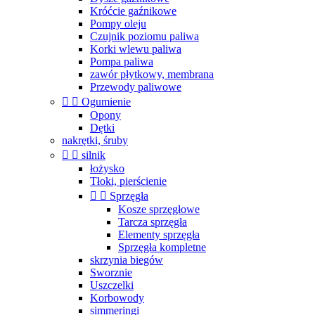
Króćcie gaźnikowe
Pompy oleju
Czujnik poziomu paliwa
Korki wlewu paliwa
Pompa paliwa
zawór płytkowy, membrana
Przewody paliwowe


Ogumienie
Opony
Dętki
nakrętki, śruby


silnik
łożysko
Tłoki, pierścienie


Sprzęgła
Kosze sprzęgłowe
Tarcza sprzęgła
Elementy sprzęgła
Sprzęgła kompletne
skrzynia biegów
Sworznie
Uszczelki
Korbowody
simmeringi