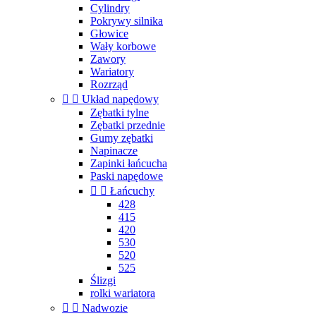
Cylindry
Pokrywy silnika
Głowice
Wały korbowe
Zawory
Wariatory
Rozrząd


Układ napędowy
Zębatki tylne
Zębatki przednie
Gumy zębatki
Napinacze
Zapinki łańcucha
Paski napędowe


Łańcuchy
428
415
420
530
520
525
Ślizgi
rolki wariatora


Nadwozie