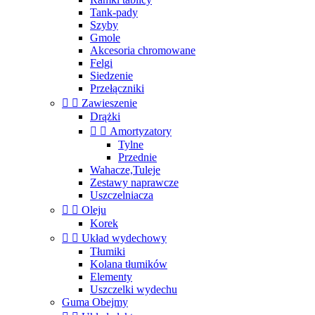
Tank-pady
Szyby
Gmole
Akcesoria chromowane
Felgi
Siedzenie
Przełączniki


Zawieszenie
Drążki


Amortyzatory
Tylne
Przednie
Wahacze,Tuleje
Zestawy naprawcze
Uszczelniacza


Oleju
Korek


Układ wydechowy
Tłumiki
Kolana tłumików
Elementy
Uszczelki wydechu
Guma Obejmy