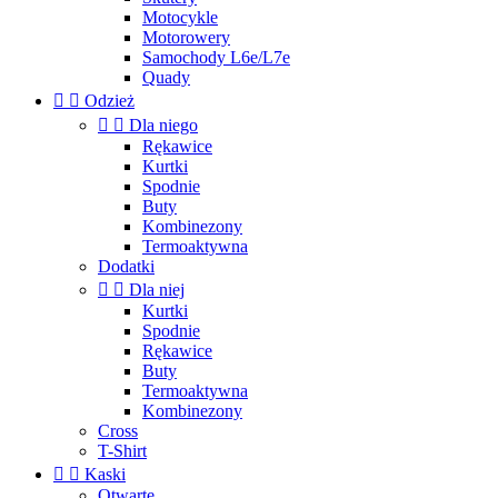
Motocykle
Motorowery
Samochody L6e/L7e
Quady


Odzież


Dla niego
Rękawice
Kurtki
Spodnie
Buty
Kombinezony
Termoaktywna
Dodatki


Dla niej
Kurtki
Spodnie
Rękawice
Buty
Termoaktywna
Kombinezony
Cross
T-Shirt


Kaski
Otwarte