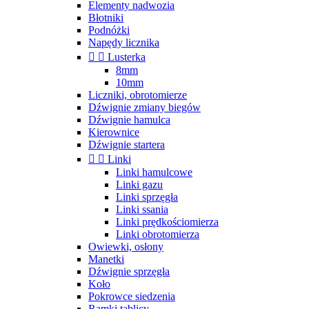
Elementy nadwozia
Błotniki
Podnóżki
Napędy licznika


Lusterka
8mm
10mm
Liczniki, obrotomierze
Dźwignie zmiany biegów
Dźwignie hamulca
Kierownice
Dźwignie startera


Linki
Linki hamulcowe
Linki gazu
Linki sprzęgła
Linki ssania
Linki prędkościomierza
Linki obrotomierza
Owiewki, osłony
Manetki
Dźwignie sprzęgła
Koło
Pokrowce siedzenia
Ramki tablicy