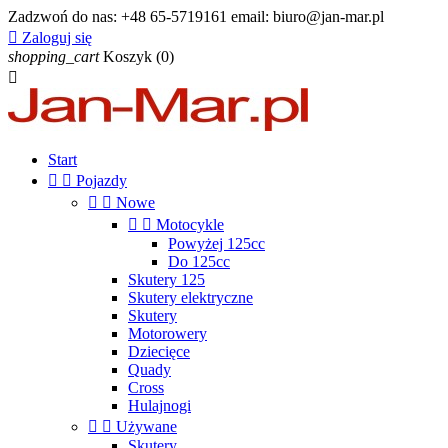
Zadzwoń do nas:
+48 65-5719161 email: biuro@jan-mar.pl

Zaloguj się
shopping_cart
Koszyk
(0)

Start


Pojazdy


Nowe


Motocykle
Powyżej 125cc
Do 125cc
Skutery 125
Skutery elektryczne
Skutery
Motorowery
Dziecięce
Quady
Cross
Hulajnogi


Używane
Skutery