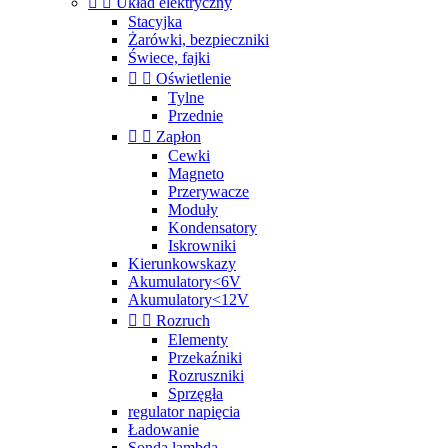


Układ elektryczny
Stacyjka
Żarówki, bezpieczniki
Świece, fajki


Oświetlenie
Tylne
Przednie


Zapłon
Cewki
Magneto
Przerywacze
Moduły
Kondensatory
Iskrowniki
Kierunkowskazy
Akumulatory<6V
Akumulatory<12V


Rozruch
Elementy
Przekaźniki
Rozruszniki
Sprzęgła
regulator napięcia
Ładowanie
Sonda lambda