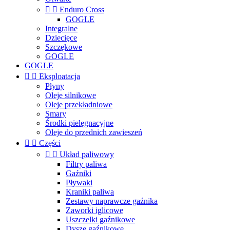


Enduro Cross
GOGLE
Integralne
Dziecięce
Szczękowe
GOGLE
GOGLE


Eksploatacja
Płyny
Oleje silnikowe
Oleje przekładniowe
Smary
Środki pielęgnacyjne
Oleje do przednich zawieszeń


Części


Układ paliwowy
Filtry paliwa
Gaźniki
Pływaki
Kraniki paliwa
Zestawy naprawcze gaźnika
Zaworki iglicowe
Uszczelki gaźnikowe
Dysze gaźnikowe