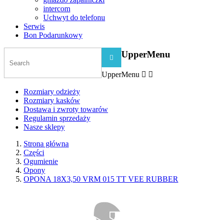
intercom
Uchwyt do telefonu
Serwis
Bon Podarunkowy
UpperMenu

UpperMenu


Rozmiary odzieży
Rozmiary kasków
Dostawa i zwroty towarów
Regulamin sprzedaży
Nasze sklepy
Strona główna
Części
Ogumienie
Opony
OPONA 18X3,50 VRM 015 TT VEE RUBBER