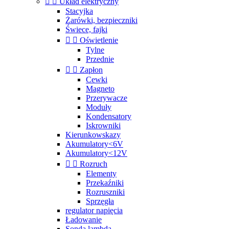


Układ elektryczny
Stacyjka
Żarówki, bezpieczniki
Świece, fajki


Oświetlenie
Tylne
Przednie


Zapłon
Cewki
Magneto
Przerywacze
Moduły
Kondensatory
Iskrowniki
Kierunkowskazy
Akumulatory<6V
Akumulatory<12V


Rozruch
Elementy
Przekaźniki
Rozruszniki
Sprzęgła
regulator napięcia
Ładowanie
Sonda lambda