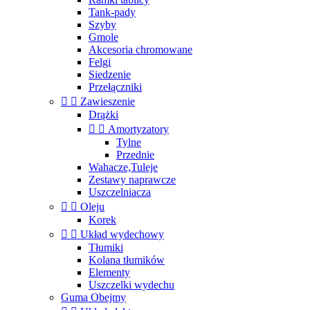
Tank-pady
Szyby
Gmole
Akcesoria chromowane
Felgi
Siedzenie
Przełączniki


Zawieszenie
Drążki


Amortyzatory
Tylne
Przednie
Wahacze,Tuleje
Zestawy naprawcze
Uszczelniacza


Oleju
Korek


Układ wydechowy
Tłumiki
Kolana tłumików
Elementy
Uszczelki wydechu
Guma Obejmy