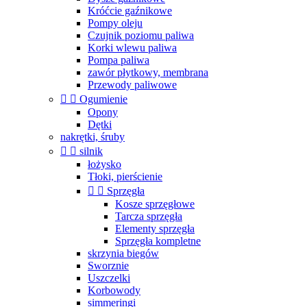
Króćcie gaźnikowe
Pompy oleju
Czujnik poziomu paliwa
Korki wlewu paliwa
Pompa paliwa
zawór płytkowy, membrana
Przewody paliwowe


Ogumienie
Opony
Dętki
nakrętki, śruby


silnik
łożysko
Tłoki, pierścienie


Sprzęgła
Kosze sprzęgłowe
Tarcza sprzęgła
Elementy sprzęgła
Sprzęgła kompletne
skrzynia biegów
Sworznie
Uszczelki
Korbowody
simmeringi