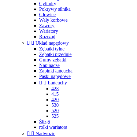
Cylindry
Pokrywy silnika
Głowice
Wały korbowe
Zawory
Wariatory
Rozrząd


Układ napędowy
Zębatki tylne
Zębatki przednie
Gumy zębatki
Napinacze
Zapinki łańcucha
Paski napędowe


Łańcuchy
428
415
420
530
520
525
Ślizgi
rolki wariatora


Nadwozie