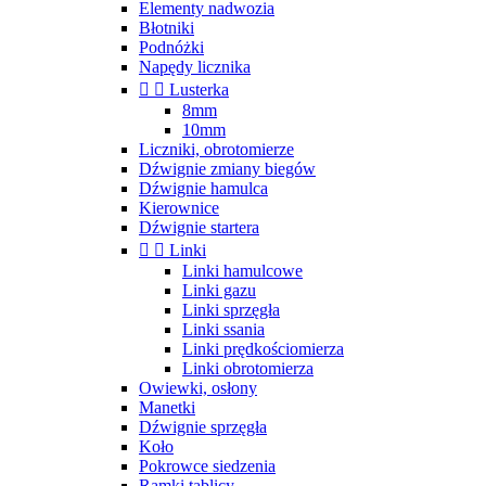
Elementy nadwozia
Błotniki
Podnóżki
Napędy licznika


Lusterka
8mm
10mm
Liczniki, obrotomierze
Dźwignie zmiany biegów
Dźwignie hamulca
Kierownice
Dźwignie startera


Linki
Linki hamulcowe
Linki gazu
Linki sprzęgła
Linki ssania
Linki prędkościomierza
Linki obrotomierza
Owiewki, osłony
Manetki
Dźwignie sprzęgła
Koło
Pokrowce siedzenia
Ramki tablicy