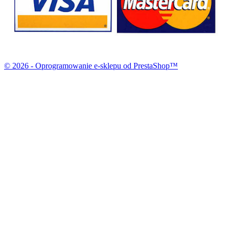
© 2026 - Oprogramowanie e-sklepu od PrestaShop™