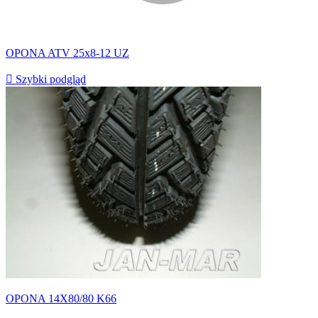
OPONA ATV 25x8-12 UZ

Szybki podgląd
OPONA 14X80/80 K66