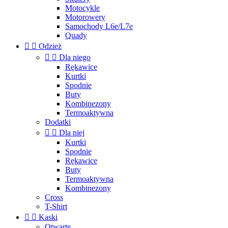
Motocykle
Motorowery
Samochody L6e/L7e
Quady


Odzież


Dla niego
Rękawice
Kurtki
Spodnie
Buty
Kombinezony
Termoaktywna
Dodatki


Dla niej
Kurtki
Spodnie
Rękawice
Buty
Termoaktywna
Kombinezony
Cross
T-Shirt


Kaski
Otwarte