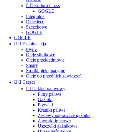


Enduro Cross
GOGLE
Integralne
Dziecięce
Szczękowe
GOGLE
GOGLE


Eksploatacja
Płyny
Oleje silnikowe
Oleje przekładniowe
Smary
Środki pielęgnacyjne
Oleje do przednich zawieszeń


Części


Układ paliwowy
Filtry paliwa
Gaźniki
Pływaki
Kraniki paliwa
Zestawy naprawcze gaźnika
Zaworki iglicowe
Uszczelki gaźnikowe
Dysze gaźnikowe