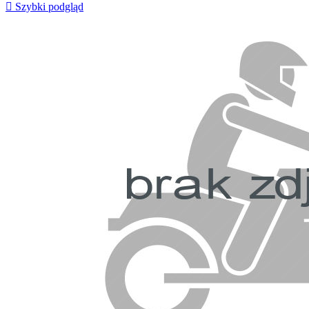

Szybki podgląd