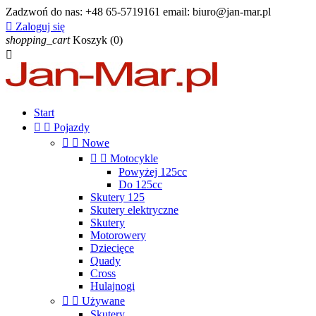
Zadzwoń do nas:
+48 65-5719161 email: biuro@jan-mar.pl

Zaloguj się
shopping_cart
Koszyk
(0)

Start


Pojazdy


Nowe


Motocykle
Powyżej 125cc
Do 125cc
Skutery 125
Skutery elektryczne
Skutery
Motorowery
Dziecięce
Quady
Cross
Hulajnogi


Używane
Skutery