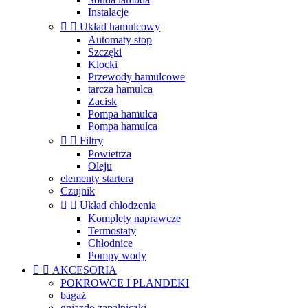
Instalacje


Układ hamulcowy
Automaty stop
Szczęki
Klocki
Przewody hamulcowe
tarcza hamulca
Zacisk
Pompa hamulca
Pompa hamulca


Filtry
Powietrza
Oleju
elementy startera
Czujnik


Układ chłodzenia
Komplety naprawcze
Termostaty
Chłodnice
Pompy wody


AKCESORIA
POKROWCE I PLANDEKI
bagaż
gniazdo zapalniczki