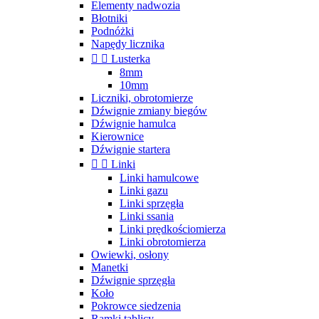
Elementy nadwozia
Błotniki
Podnóżki
Napędy licznika


Lusterka
8mm
10mm
Liczniki, obrotomierze
Dźwignie zmiany biegów
Dźwignie hamulca
Kierownice
Dźwignie startera


Linki
Linki hamulcowe
Linki gazu
Linki sprzęgła
Linki ssania
Linki prędkościomierza
Linki obrotomierza
Owiewki, osłony
Manetki
Dźwignie sprzęgła
Koło
Pokrowce siedzenia
Ramki tablicy