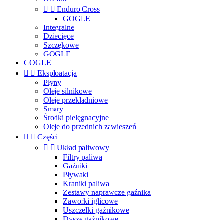


Enduro Cross
GOGLE
Integralne
Dziecięce
Szczękowe
GOGLE
GOGLE


Eksploatacja
Płyny
Oleje silnikowe
Oleje przekładniowe
Smary
Środki pielęgnacyjne
Oleje do przednich zawieszeń


Części


Układ paliwowy
Filtry paliwa
Gaźniki
Pływaki
Kraniki paliwa
Zestawy naprawcze gaźnika
Zaworki iglicowe
Uszczelki gaźnikowe
Dysze gaźnikowe