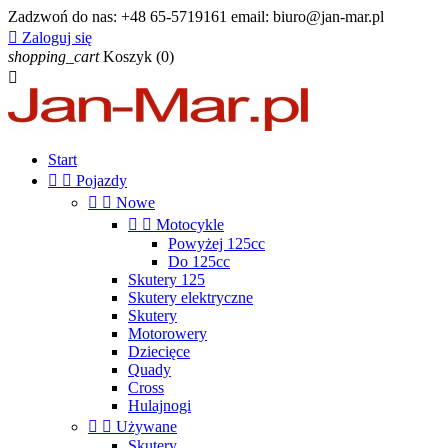
Zadzwoń do nas:
+48 65-5719161 email: biuro@jan-mar.pl

Zaloguj się
shopping_cart
Koszyk
(0)

Start


Pojazdy


Nowe


Motocykle
Powyżej 125cc
Do 125cc
Skutery 125
Skutery elektryczne
Skutery
Motorowery
Dziecięce
Quady
Cross
Hulajnogi


Używane
Skutery