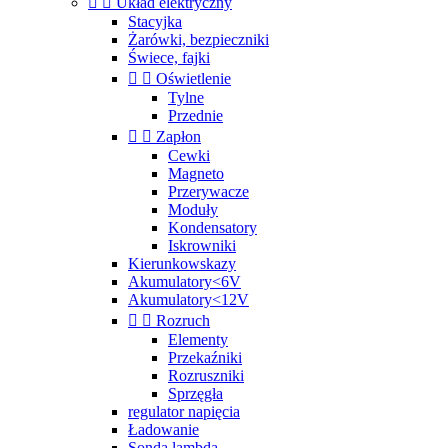


Układ elektryczny
Stacyjka
Żarówki, bezpieczniki
Świece, fajki


Oświetlenie
Tylne
Przednie


Zapłon
Cewki
Magneto
Przerywacze
Moduły
Kondensatory
Iskrowniki
Kierunkowskazy
Akumulatory<6V
Akumulatory<12V


Rozruch
Elementy
Przekaźniki
Rozruszniki
Sprzęgła
regulator napięcia
Ładowanie
Sonda lambda