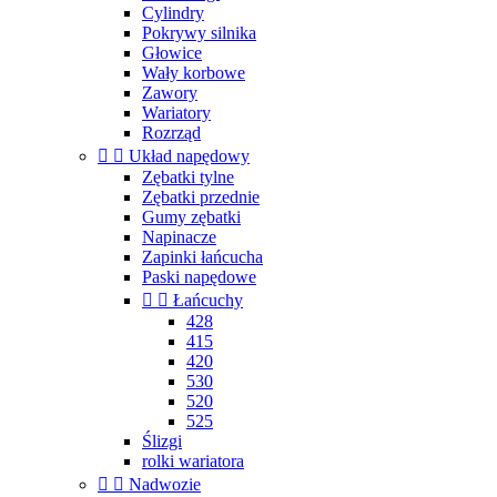
Cylindry
Pokrywy silnika
Głowice
Wały korbowe
Zawory
Wariatory
Rozrząd


Układ napędowy
Zębatki tylne
Zębatki przednie
Gumy zębatki
Napinacze
Zapinki łańcucha
Paski napędowe


Łańcuchy
428
415
420
530
520
525
Ślizgi
rolki wariatora


Nadwozie