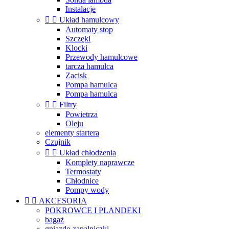
Instalacje


Układ hamulcowy
Automaty stop
Szczęki
Klocki
Przewody hamulcowe
tarcza hamulca
Zacisk
Pompa hamulca
Pompa hamulca


Filtry
Powietrza
Oleju
elementy startera
Czujnik


Układ chłodzenia
Komplety naprawcze
Termostaty
Chłodnice
Pompy wody


AKCESORIA
POKROWCE I PLANDEKI
bagaż
gniazdo zapalniczki