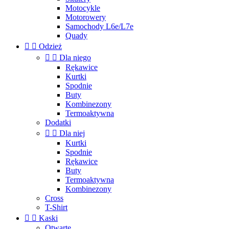
Motocykle
Motorowery
Samochody L6e/L7e
Quady


Odzież


Dla niego
Rękawice
Kurtki
Spodnie
Buty
Kombinezony
Termoaktywna
Dodatki


Dla niej
Kurtki
Spodnie
Rękawice
Buty
Termoaktywna
Kombinezony
Cross
T-Shirt


Kaski
Otwarte