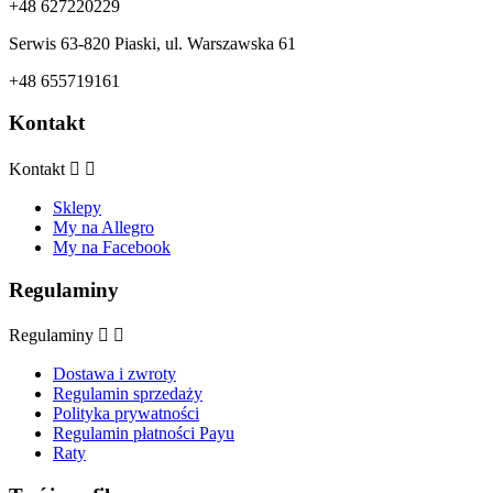
+48 627220229
Serwis 63-820 Piaski, ul. Warszawska 61
+48 655719161
Kontakt
Kontakt


Sklepy
My na Allegro
My na Facebook
Regulaminy
Regulaminy


Dostawa i zwroty
Regulamin sprzedaży
Polityka prywatności
Regulamin płatności Payu
Raty