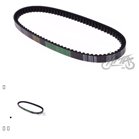


