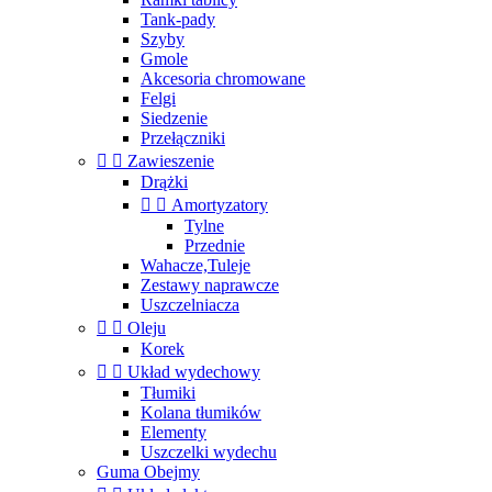
Tank-pady
Szyby
Gmole
Akcesoria chromowane
Felgi
Siedzenie
Przełączniki


Zawieszenie
Drążki


Amortyzatory
Tylne
Przednie
Wahacze,Tuleje
Zestawy naprawcze
Uszczelniacza


Oleju
Korek


Układ wydechowy
Tłumiki
Kolana tłumików
Elementy
Uszczelki wydechu
Guma Obejmy