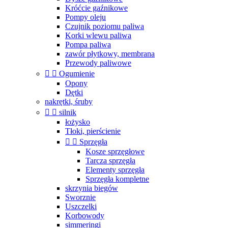
Króćcie gaźnikowe
Pompy oleju
Czujnik poziomu paliwa
Korki wlewu paliwa
Pompa paliwa
zawór płytkowy, membrana
Przewody paliwowe


Ogumienie
Opony
Dętki
nakrętki, śruby


silnik
łożysko
Tłoki, pierścienie


Sprzęgła
Kosze sprzęgłowe
Tarcza sprzęgła
Elementy sprzęgła
Sprzęgła kompletne
skrzynia biegów
Sworznie
Uszczelki
Korbowody
simmeringi