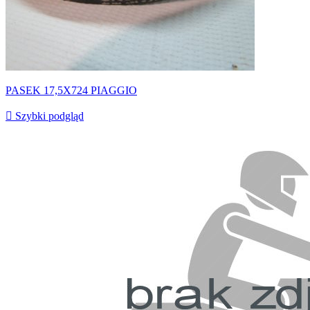
PASEK 17,5X724 PIAGGIO

Szybki podgląd