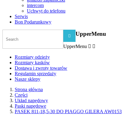
intercom
Uchwyt do telefonu
Serwis
Bon Podarunkowy
UpperMenu

UpperMenu


Rozmiary odzieży
Rozmiary kasków
Dostawa i zwroty towarów
Regulamin sprzedaży
Nasze sklepy
Strona główna
Części
Układ napędowy
Paski napędowe
PASEK 811-18,5-30 DO PIAGGO GILERA AW0153