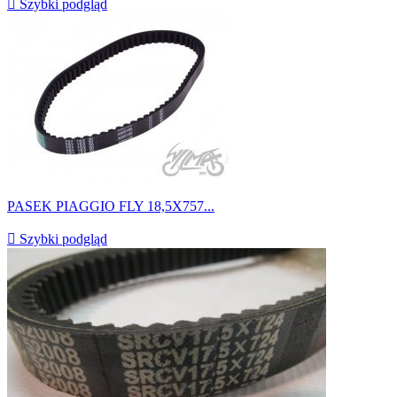

Szybki podgląd
PASEK PIAGGIO FLY 18,5X757...

Szybki podgląd