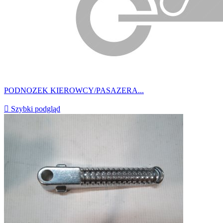
PODNOZEK KIEROWCY/PASAZERA...

Szybki podgląd