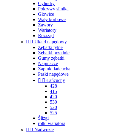
Cylindry
Pokrywy silnika
Głowice
Wały korbowe
Zawory
Wariatory
Rozrząd


Układ napędowy
Zębatki tylne
Zębatki przednie
Gumy zębatki
Napinacze
Zapinki łańcucha
Paski napędowe


Łańcuchy
428
415
420
530
520
525
Ślizgi
rolki wariatora


Nadwozie