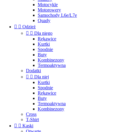
Motocykle
Motorowery
Samochody L6e/L7e
Quady


Odzież


Dla niego
Rękawice
Kurtki
Spodnie
Buty
Kombinezony
Termoaktywna
Dodatki


Dla niej
Kurtki
Spodnie
Rękawice
Buty
Termoaktywna
Kombinezony
Cross
T-Shirt


Kaski
Otwarte