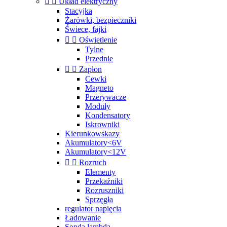


Układ elektryczny
Stacyjka
Żarówki, bezpieczniki
Świece, fajki


Oświetlenie
Tylne
Przednie


Zapłon
Cewki
Magneto
Przerywacze
Moduły
Kondensatory
Iskrowniki
Kierunkowskazy
Akumulatory<6V
Akumulatory<12V


Rozruch
Elementy
Przekaźniki
Rozruszniki
Sprzęgła
regulator napięcia
Ładowanie
Sonda lambda