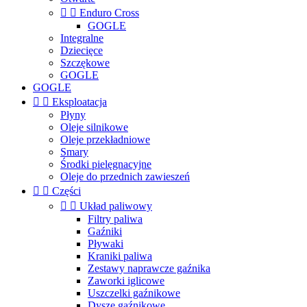


Enduro Cross
GOGLE
Integralne
Dziecięce
Szczękowe
GOGLE
GOGLE


Eksploatacja
Płyny
Oleje silnikowe
Oleje przekładniowe
Smary
Środki pielęgnacyjne
Oleje do przednich zawieszeń


Części


Układ paliwowy
Filtry paliwa
Gaźniki
Pływaki
Kraniki paliwa
Zestawy naprawcze gaźnika
Zaworki iglicowe
Uszczelki gaźnikowe
Dysze gaźnikowe