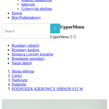
intercom
Uchwyt do telefonu
Serwis
Bon Podarunkowy
UpperMenu

UpperMenu


Rozmiary odzieży
Rozmiary kasków
Dostawa i zwroty towarów
Regulamin sprzedaży
Nasze sklepy
Strona główna
Części
Nadwozie
Podnóżki
PODNOZEK KIEROWCY SIMSON S51 W