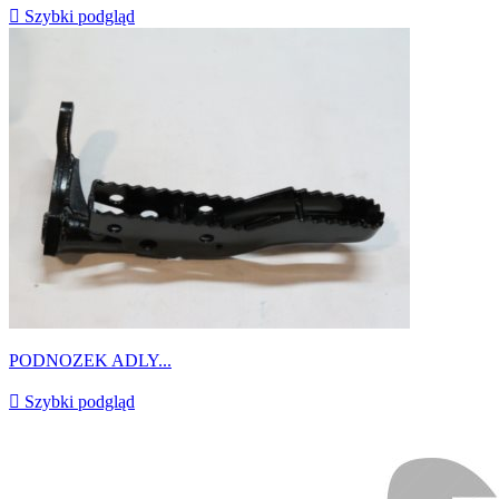

Szybki podgląd
PODNOZEK ADLY...

Szybki podgląd