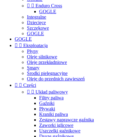


Enduro Cross
GOGLE
Integralne
Dziecięce
Szczękowe
GOGLE
GOGLE


Eksploatacja
Płyny
Oleje silnikowe
Oleje przekładniowe
Smary
Środki pielęgnacyjne
Oleje do przednich zawieszeń


Części


Układ paliwowy
Filtry paliwa
Gaźniki
Pływaki
Kraniki paliwa
Zestawy naprawcze gaźnika
Zaworki iglicowe
Uszczelki gaźnikowe
Dysze gaźnikowe