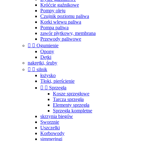
Króćcie gaźnikowe
Pompy oleju
Czujnik poziomu paliwa
Korki wlewu paliwa
Pompa paliwa
zawór płytkowy, membrana
Przewody paliwowe


Ogumienie
Opony
Dętki
nakrętki, śruby


silnik
łożysko
Tłoki, pierścienie


Sprzęgła
Kosze sprzęgłowe
Tarcza sprzęgła
Elementy sprzęgła
Sprzęgła kompletne
skrzynia biegów
Sworznie
Uszczelki
Korbowody
simmeringi