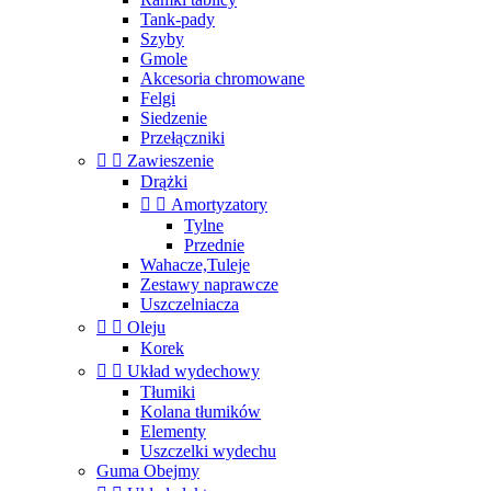
Tank-pady
Szyby
Gmole
Akcesoria chromowane
Felgi
Siedzenie
Przełączniki


Zawieszenie
Drążki


Amortyzatory
Tylne
Przednie
Wahacze,Tuleje
Zestawy naprawcze
Uszczelniacza


Oleju
Korek


Układ wydechowy
Tłumiki
Kolana tłumików
Elementy
Uszczelki wydechu
Guma Obejmy