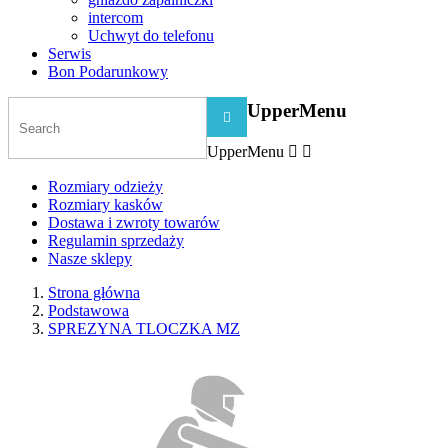
intercom
Uchwyt do telefonu
Serwis
Bon Podarunkowy
UpperMenu

UpperMenu


Rozmiary odzieży
Rozmiary kasków
Dostawa i zwroty towarów
Regulamin sprzedaży
Nasze sklepy
Strona główna
Podstawowa
SPREZYNA TLOCZKA MZ