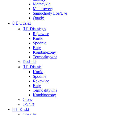
Motocykle
Motorowery
Samochody L6e/L7e
Quady


Odzież


Dla niego
Rękawice
Kurtki
Spodnie
Buty
Kombinezony
Termoaktywna
Dodatki


Dla niej
Kurtki
Spodnie
Rękawice
Buty
Termoaktywna
Kombinezony
Cross
T-Shirt


Kaski
Otwarte