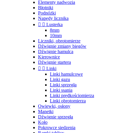
Elementy nadwozia
Błotniki
Podnóżki
Napędy licznika


Lusterka
8mm
10mm
Liczniki, obrotomierze
Dźwignie zmiany biegów
Dźwignie hamulca
Kierownice
Dźwignie startera


Linki
Linki hamulcowe
Linki gazu
Linki sprzęgła
Linki ssania
Linki prędkościomierza
Linki obrotomierza
Owiewki, osłony
Manetki
Dźwignie sprzęgła
Koło
Pokrowce siedzenia
Ramki tablicy