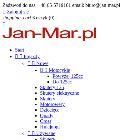
Zadzwoń do nas:
+48 65-5719161 email: biuro@jan-mar.pl

Zaloguj się
shopping_cart
Koszyk
(0)

Start


Pojazdy


Nowe


Motocykle
Powyżej 125cc
Do 125cc
Skutery 125
Skutery elektryczne
Skutery
Motorowery
Dziecięce
Quady
Cross
Hulajnogi


Używane
Skutery