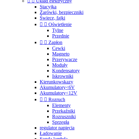


Układ elektryczny
Stacyjka
Żarówki, bezpieczniki
Świece, fajki


Oświetlenie
Tylne
Przednie


Zapłon
Cewki
Magneto
Przerywacze
Moduły
Kondensatory
Iskrowniki
Kierunkowskazy
Akumulatory<6V
Akumulatory<12V


Rozruch
Elementy
Przekaźniki
Rozruszniki
Sprzęgła
regulator napięcia
Ładowanie
Sonda lambda