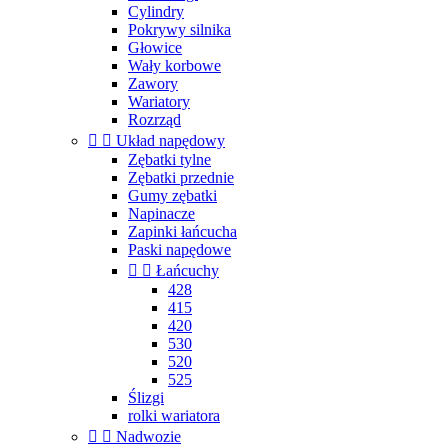
Cylindry
Pokrywy silnika
Głowice
Wały korbowe
Zawory
Wariatory
Rozrząd


Układ napędowy
Zębatki tylne
Zębatki przednie
Gumy zębatki
Napinacze
Zapinki łańcucha
Paski napędowe


Łańcuchy
428
415
420
530
520
525
Ślizgi
rolki wariatora


Nadwozie