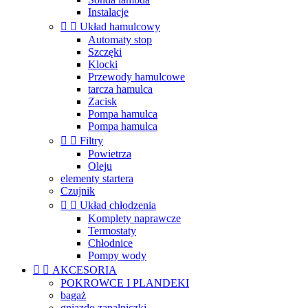
Instalacje


Układ hamulcowy
Automaty stop
Szczęki
Klocki
Przewody hamulcowe
tarcza hamulca
Zacisk
Pompa hamulca
Pompa hamulca


Filtry
Powietrza
Oleju
elementy startera
Czujnik


Układ chłodzenia
Komplety naprawcze
Termostaty
Chłodnice
Pompy wody


AKCESORIA
POKROWCE I PLANDEKI
bagaż
gniazdo zapalniczki