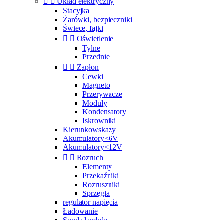


Układ elektryczny
Stacyjka
Żarówki, bezpieczniki
Świece, fajki


Oświetlenie
Tylne
Przednie


Zapłon
Cewki
Magneto
Przerywacze
Moduły
Kondensatory
Iskrowniki
Kierunkowskazy
Akumulatory<6V
Akumulatory<12V


Rozruch
Elementy
Przekaźniki
Rozruszniki
Sprzęgła
regulator napięcia
Ładowanie
Sonda lambda