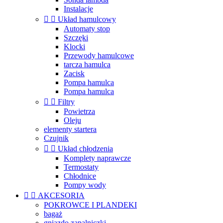
Instalacje


Układ hamulcowy
Automaty stop
Szczęki
Klocki
Przewody hamulcowe
tarcza hamulca
Zacisk
Pompa hamulca
Pompa hamulca


Filtry
Powietrza
Oleju
elementy startera
Czujnik


Układ chłodzenia
Komplety naprawcze
Termostaty
Chłodnice
Pompy wody


AKCESORIA
POKROWCE I PLANDEKI
bagaż
gniazdo zapalniczki