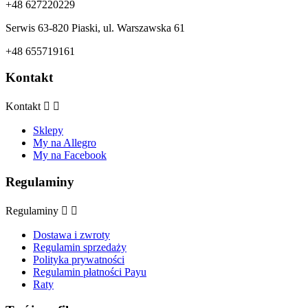
+48 627220229
Serwis 63-820 Piaski, ul. Warszawska 61
+48 655719161
Kontakt
Kontakt


Sklepy
My na Allegro
My na Facebook
Regulaminy
Regulaminy


Dostawa i zwroty
Regulamin sprzedaży
Polityka prywatności
Regulamin płatności Payu
Raty