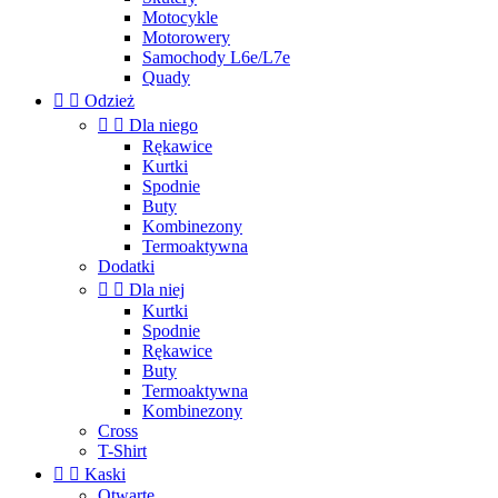
Motocykle
Motorowery
Samochody L6e/L7e
Quady


Odzież


Dla niego
Rękawice
Kurtki
Spodnie
Buty
Kombinezony
Termoaktywna
Dodatki


Dla niej
Kurtki
Spodnie
Rękawice
Buty
Termoaktywna
Kombinezony
Cross
T-Shirt


Kaski
Otwarte