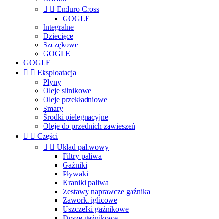


Enduro Cross
GOGLE
Integralne
Dziecięce
Szczękowe
GOGLE
GOGLE


Eksploatacja
Płyny
Oleje silnikowe
Oleje przekładniowe
Smary
Środki pielęgnacyjne
Oleje do przednich zawieszeń


Części


Układ paliwowy
Filtry paliwa
Gaźniki
Pływaki
Kraniki paliwa
Zestawy naprawcze gaźnika
Zaworki iglicowe
Uszczelki gaźnikowe
Dysze gaźnikowe