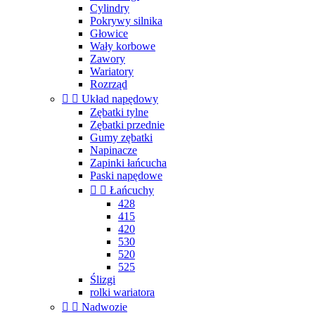
Cylindry
Pokrywy silnika
Głowice
Wały korbowe
Zawory
Wariatory
Rozrząd


Układ napędowy
Zębatki tylne
Zębatki przednie
Gumy zębatki
Napinacze
Zapinki łańcucha
Paski napędowe


Łańcuchy
428
415
420
530
520
525
Ślizgi
rolki wariatora


Nadwozie