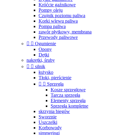
Króćcie gaźnikowe
Pompy oleju
Czujnik poziomu paliwa
Korki wlewu paliwa
Pompa paliwa
zawór płytkowy, membrana
Przewody paliwowe


Ogumienie
Opony
Dętki
nakrętki, śruby


silnik
łożysko
Tłoki, pierścienie


Sprzęgła
Kosze sprzęgłowe
Tarcza sprzęgła
Elementy sprzęgła
Sprzęgła kompletne
skrzynia biegów
Sworznie
Uszczelki
Korbowody
simmeringi