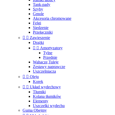
Tank-pady
Szyby
Gmole
Akcesoria chromowane
Felgi
Siedzenie
Przełączniki


Zawieszenie
Drążki


Amortyzatory
Tylne
Przednie
Wahacze,Tuleje
Zestawy naprawcze
Uszczelniacza


Oleju
Korek


Układ wydechowy
Tłumiki
Kolana tłumików
Elementy
Uszczelki wydechu
Guma Obejmy