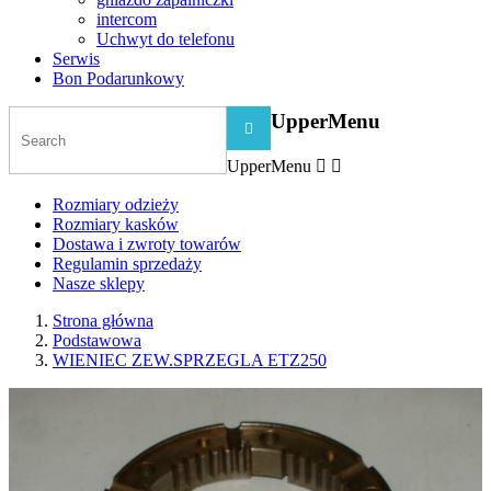
intercom
Uchwyt do telefonu
Serwis
Bon Podarunkowy
UpperMenu

UpperMenu


Rozmiary odzieży
Rozmiary kasków
Dostawa i zwroty towarów
Regulamin sprzedaży
Nasze sklepy
Strona główna
Podstawowa
WIENIEC ZEW.SPRZEGLA ETZ250