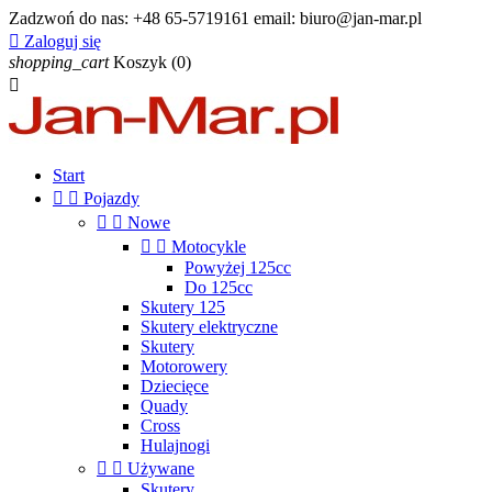
Zadzwoń do nas:
+48 65-5719161 email: biuro@jan-mar.pl

Zaloguj się
shopping_cart
Koszyk
(0)

Start


Pojazdy


Nowe


Motocykle
Powyżej 125cc
Do 125cc
Skutery 125
Skutery elektryczne
Skutery
Motorowery
Dziecięce
Quady
Cross
Hulajnogi


Używane
Skutery