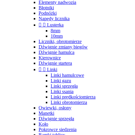
Elementy nadwozia
Błotniki
Podnóżki
Napędy licznika


Lusterka
8mm
10mm
Liczniki, obrotomierze
Dźwignie zmiany biegów
Dźwignie hamulca
Kierownice
Dźwignie startera


Linki
Linki hamulcowe
Linki gazu
Linki sprzęgła
Linki ssania
Linki prędkościomierza
Linki obrotomierza
Owiewki, osłony
Manetki
Dźwignie sprzęgła
Koło
Pokrowce siedzenia
Ramki tablicy