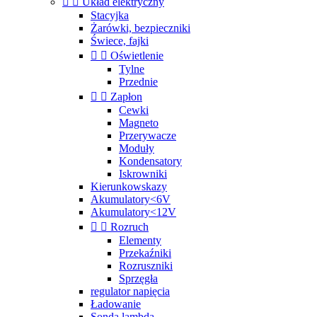


Układ elektryczny
Stacyjka
Żarówki, bezpieczniki
Świece, fajki


Oświetlenie
Tylne
Przednie


Zapłon
Cewki
Magneto
Przerywacze
Moduły
Kondensatory
Iskrowniki
Kierunkowskazy
Akumulatory<6V
Akumulatory<12V


Rozruch
Elementy
Przekaźniki
Rozruszniki
Sprzęgła
regulator napięcia
Ładowanie
Sonda lambda