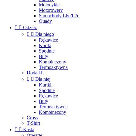
Motocykle
Motorowery
Samochody L6e/L7e
Quady


Odzież


Dla niego
Rękawice
Kurtki
Spodnie
Buty
Kombinezony
Termoaktywna
Dodatki


Dla niej
Kurtki
Spodnie
Rękawice
Buty
Termoaktywna
Kombinezony
Cross
T-Shirt


Kaski
Otwarte