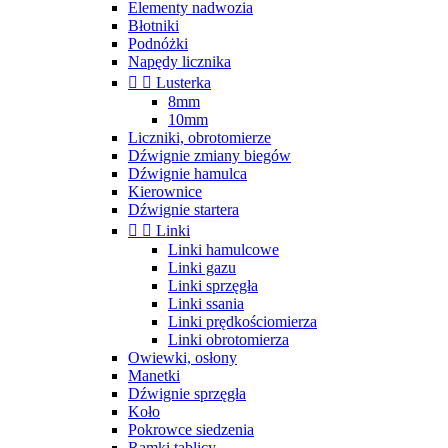
Elementy nadwozia
Błotniki
Podnóżki
Napędy licznika


Lusterka
8mm
10mm
Liczniki, obrotomierze
Dźwignie zmiany biegów
Dźwignie hamulca
Kierownice
Dźwignie startera


Linki
Linki hamulcowe
Linki gazu
Linki sprzęgła
Linki ssania
Linki prędkościomierza
Linki obrotomierza
Owiewki, osłony
Manetki
Dźwignie sprzęgła
Koło
Pokrowce siedzenia
Ramki tablicy