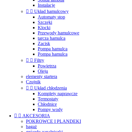
Instalacje


Układ hamulcowy
Automaty stop
Szczęki
Klocki
Przewody hamulcowe
tarcza hamulca
Zacisk
Pompa hamulca
Pompa hamulca


Filtry
Powietrza
Oleju
elementy startera
Czujnik


Układ chłodzenia
Komplety naprawcze
Termostaty
Chłodnice
Pompy wody


AKCESORIA
POKROWCE I PLANDEKI
bagaż
gniazdo zapalniczki