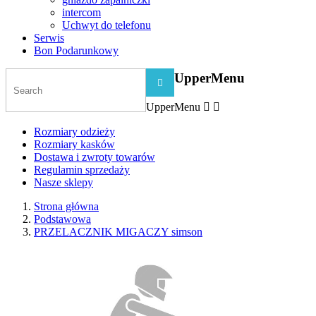
intercom
Uchwyt do telefonu
Serwis
Bon Podarunkowy
UpperMenu

UpperMenu


Rozmiary odzieży
Rozmiary kasków
Dostawa i zwroty towarów
Regulamin sprzedaży
Nasze sklepy
Strona główna
Podstawowa
PRZELACZNIK MIGACZY simson