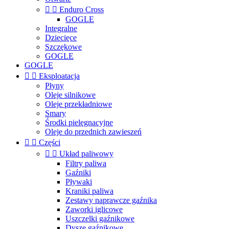


Enduro Cross
GOGLE
Integralne
Dziecięce
Szczękowe
GOGLE
GOGLE


Eksploatacja
Płyny
Oleje silnikowe
Oleje przekładniowe
Smary
Środki pielęgnacyjne
Oleje do przednich zawieszeń


Części


Układ paliwowy
Filtry paliwa
Gaźniki
Pływaki
Kraniki paliwa
Zestawy naprawcze gaźnika
Zaworki iglicowe
Uszczelki gaźnikowe
Dysze gaźnikowe