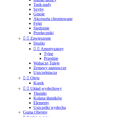
Tank-pady
Szyby
Gmole
Akcesoria chromowane
Felgi
Siedzenie
Przełączniki


Zawieszenie
Drążki


Amortyzatory
Tylne
Przednie
Wahacze,Tuleje
Zestawy naprawcze
Uszczelniacza


Oleju
Korek


Układ wydechowy
Tłumiki
Kolana tłumików
Elementy
Uszczelki wydechu
Guma Obejmy