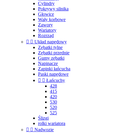
Cylindry
Pokrywy silnika
Głowice
Wały korbowe
Zawory
Wariatory
Rozrząd


Układ napędowy
Zębatki tylne
Zębatki przednie
Gumy zębatki
Napinacze
Zapinki łańcucha
Paski napędowe


Łańcuchy
428
415
420
530
520
525
Ślizgi
rolki wariatora


Nadwozie