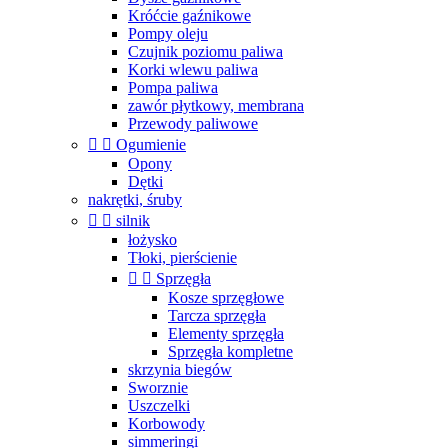
Króćcie gaźnikowe
Pompy oleju
Czujnik poziomu paliwa
Korki wlewu paliwa
Pompa paliwa
zawór płytkowy, membrana
Przewody paliwowe


Ogumienie
Opony
Dętki
nakrętki, śruby


silnik
łożysko
Tłoki, pierścienie


Sprzęgła
Kosze sprzęgłowe
Tarcza sprzęgła
Elementy sprzęgła
Sprzęgła kompletne
skrzynia biegów
Sworznie
Uszczelki
Korbowody
simmeringi