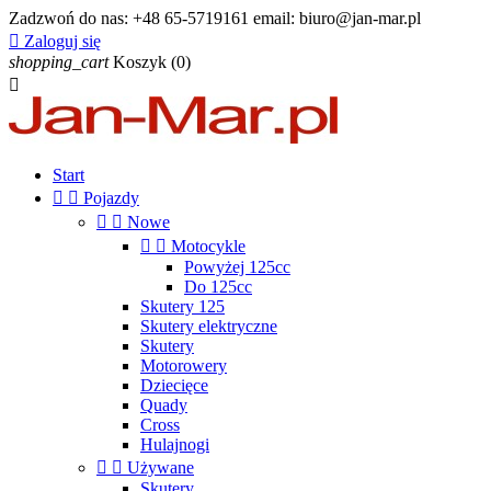
Zadzwoń do nas:
+48 65-5719161 email: biuro@jan-mar.pl

Zaloguj się
shopping_cart
Koszyk
(0)

Start


Pojazdy


Nowe


Motocykle
Powyżej 125cc
Do 125cc
Skutery 125
Skutery elektryczne
Skutery
Motorowery
Dziecięce
Quady
Cross
Hulajnogi


Używane
Skutery