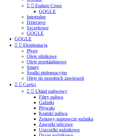


Enduro Cross
GOGLE
Integralne
Dziecięce
Szczękowe
GOGLE
GOGLE


Eksploatacja
Płyny
Oleje silnikowe
Oleje przekładniowe
Smary
Środki pielęgnacyjne
Oleje do przednich zawieszeń


Części


Układ paliwowy
Filtry paliwa
Gaźniki
Pływaki
Kraniki paliwa
Zestawy naprawcze gaźnika
Zaworki iglicowe
Uszczelki gaźnikowe
Dysze gaźnikowe