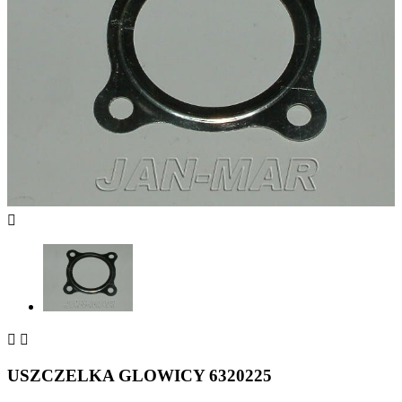



USZCZELKA GLOWICY 6320225