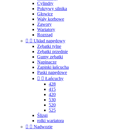
Cylindry
Pokrywy silnika
Głowice
Wały korbowe
Zawory
Wariatory
Rozrząd


Układ napędowy
Zębatki tylne
Zębatki przednie
Gumy zębatki
Napinacze
Zapinki łańcucha
Paski napędowe


Łańcuchy
428
415
420
530
520
525
Ślizgi
rolki wariatora


Nadwozie