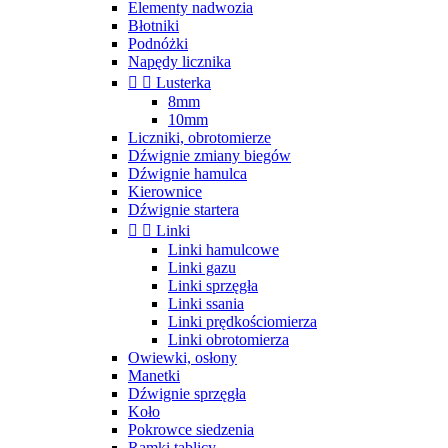
Elementy nadwozia
Błotniki
Podnóżki
Napędy licznika


Lusterka
8mm
10mm
Liczniki, obrotomierze
Dźwignie zmiany biegów
Dźwignie hamulca
Kierownice
Dźwignie startera


Linki
Linki hamulcowe
Linki gazu
Linki sprzęgła
Linki ssania
Linki prędkościomierza
Linki obrotomierza
Owiewki, osłony
Manetki
Dźwignie sprzęgła
Koło
Pokrowce siedzenia
Ramki tablicy