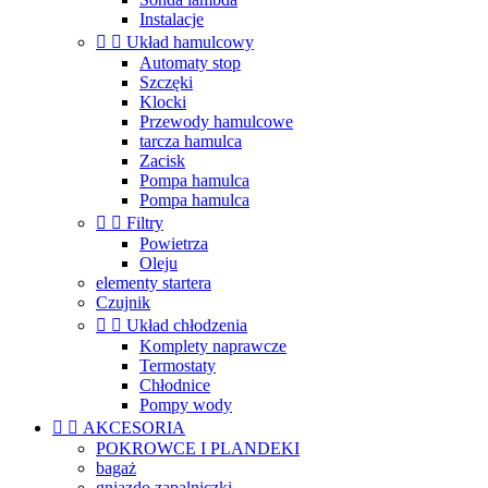
Instalacje


Układ hamulcowy
Automaty stop
Szczęki
Klocki
Przewody hamulcowe
tarcza hamulca
Zacisk
Pompa hamulca
Pompa hamulca


Filtry
Powietrza
Oleju
elementy startera
Czujnik


Układ chłodzenia
Komplety naprawcze
Termostaty
Chłodnice
Pompy wody


AKCESORIA
POKROWCE I PLANDEKI
bagaż
gniazdo zapalniczki