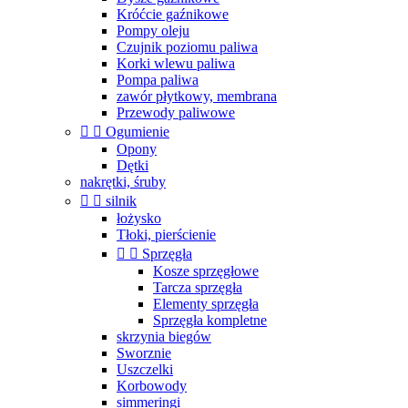
Króćcie gaźnikowe
Pompy oleju
Czujnik poziomu paliwa
Korki wlewu paliwa
Pompa paliwa
zawór płytkowy, membrana
Przewody paliwowe


Ogumienie
Opony
Dętki
nakrętki, śruby


silnik
łożysko
Tłoki, pierścienie


Sprzęgła
Kosze sprzęgłowe
Tarcza sprzęgła
Elementy sprzęgła
Sprzęgła kompletne
skrzynia biegów
Sworznie
Uszczelki
Korbowody
simmeringi