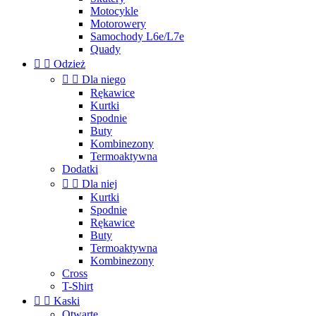
Motocykle
Motorowery
Samochody L6e/L7e
Quady


Odzież


Dla niego
Rękawice
Kurtki
Spodnie
Buty
Kombinezony
Termoaktywna
Dodatki


Dla niej
Kurtki
Spodnie
Rękawice
Buty
Termoaktywna
Kombinezony
Cross
T-Shirt


Kaski
Otwarte