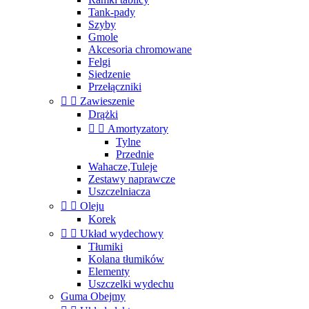
Tank-pady
Szyby
Gmole
Akcesoria chromowane
Felgi
Siedzenie
Przełączniki


Zawieszenie
Drążki


Amortyzatory
Tylne
Przednie
Wahacze,Tuleje
Zestawy naprawcze
Uszczelniacza


Oleju
Korek


Układ wydechowy
Tłumiki
Kolana tłumików
Elementy
Uszczelki wydechu
Guma Obejmy