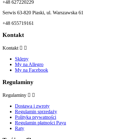
+48 627220229
Serwis 63-820 Piaski, ul. Warszawska 61
+48 655719161
Kontakt
Kontakt


Sklepy
My na Allegro
My na Facebook
Regulaminy
Regulaminy


Dostawa i zwroty
Regulamin sprzedaży
Polityka prywatności
Regulamin płatności Payu
Raty