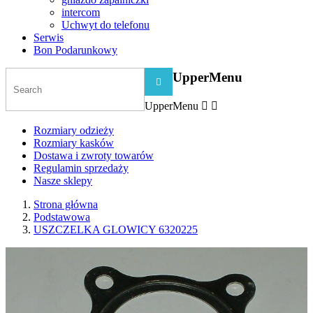
intercom
Uchwyt do telefonu
Serwis
Bon Podarunkowy
UpperMenu

UpperMenu


Rozmiary odzieży
Rozmiary kasków
Dostawa i zwroty towarów
Regulamin sprzedaży
Nasze sklepy
Strona główna
Podstawowa
USZCZELKA GLOWICY 6320225