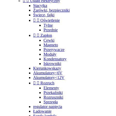


Układ elektryczny
Stacyjka
Żarówki, bezpieczniki
Świece, fajki


Oświetlenie
Tylne
Przednie


Zapłon
Cewki
Magneto
Przerywacze
Moduły
Kondensatory
Iskrowniki
Kierunkowskazy
Akumulatory<6V
Akumulatory<12V


Rozruch
Elementy
Przekaźniki
Rozruszniki
Sprzęgła
regulator napięcia
Ładowanie
Sonda lambda