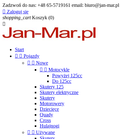
Zadzwoń do nas:
+48 65-5719161 email: biuro@jan-mar.pl

Zaloguj się
shopping_cart
Koszyk
(0)

Start


Pojazdy


Nowe


Motocykle
Powyżej 125cc
Do 125cc
Skutery 125
Skutery elektryczne
Skutery
Motorowery
Dziecięce
Quady
Cross
Hulajnogi


Używane
Skutery