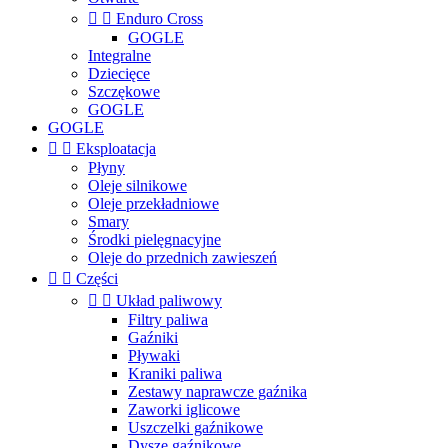


Enduro Cross
GOGLE
Integralne
Dziecięce
Szczękowe
GOGLE
GOGLE


Eksploatacja
Płyny
Oleje silnikowe
Oleje przekładniowe
Smary
Środki pielęgnacyjne
Oleje do przednich zawieszeń


Części


Układ paliwowy
Filtry paliwa
Gaźniki
Pływaki
Kraniki paliwa
Zestawy naprawcze gaźnika
Zaworki iglicowe
Uszczelki gaźnikowe
Dysze gaźnikowe