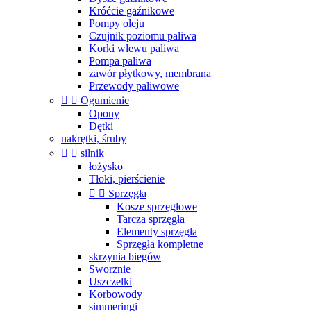
Króćcie gaźnikowe
Pompy oleju
Czujnik poziomu paliwa
Korki wlewu paliwa
Pompa paliwa
zawór płytkowy, membrana
Przewody paliwowe


Ogumienie
Opony
Dętki
nakrętki, śruby


silnik
łożysko
Tłoki, pierścienie


Sprzęgła
Kosze sprzęgłowe
Tarcza sprzęgła
Elementy sprzęgła
Sprzęgła kompletne
skrzynia biegów
Sworznie
Uszczelki
Korbowody
simmeringi