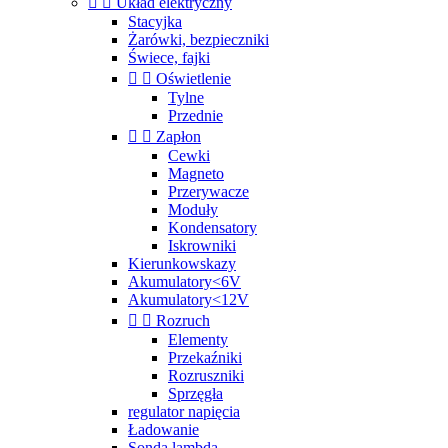


Układ elektryczny
Stacyjka
Żarówki, bezpieczniki
Świece, fajki


Oświetlenie
Tylne
Przednie


Zapłon
Cewki
Magneto
Przerywacze
Moduły
Kondensatory
Iskrowniki
Kierunkowskazy
Akumulatory<6V
Akumulatory<12V


Rozruch
Elementy
Przekaźniki
Rozruszniki
Sprzęgła
regulator napięcia
Ładowanie
Sonda lambda