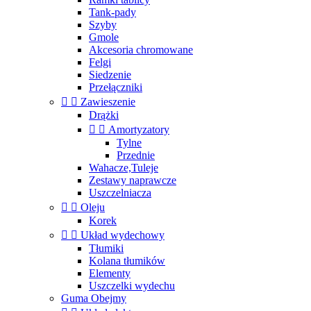
Tank-pady
Szyby
Gmole
Akcesoria chromowane
Felgi
Siedzenie
Przełączniki


Zawieszenie
Drążki


Amortyzatory
Tylne
Przednie
Wahacze,Tuleje
Zestawy naprawcze
Uszczelniacza


Oleju
Korek


Układ wydechowy
Tłumiki
Kolana tłumików
Elementy
Uszczelki wydechu
Guma Obejmy