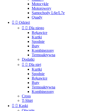
Motocykle
Motorowery
Samochody L6e/L7e
Quady


Odzież


Dla niego
Rękawice
Kurtki
Spodnie
Buty
Kombinezony
Termoaktywna
Dodatki


Dla niej
Kurtki
Spodnie
Rękawice
Buty
Termoaktywna
Kombinezony
Cross
T-Shirt


Kaski
Otwarte