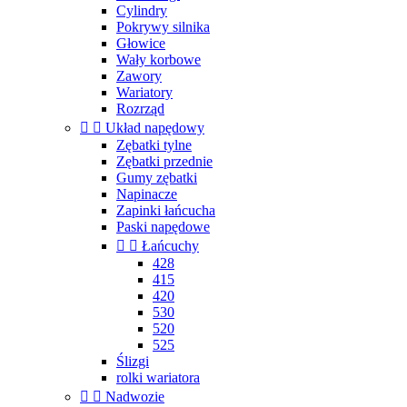
Cylindry
Pokrywy silnika
Głowice
Wały korbowe
Zawory
Wariatory
Rozrząd


Układ napędowy
Zębatki tylne
Zębatki przednie
Gumy zębatki
Napinacze
Zapinki łańcucha
Paski napędowe


Łańcuchy
428
415
420
530
520
525
Ślizgi
rolki wariatora


Nadwozie