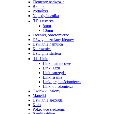
Elementy nadwozia
Błotniki
Podnóżki
Napędy licznika


Lusterka
8mm
10mm
Liczniki, obrotomierze
Dźwignie zmiany biegów
Dźwignie hamulca
Kierownice
Dźwignie startera


Linki
Linki hamulcowe
Linki gazu
Linki sprzęgła
Linki ssania
Linki prędkościomierza
Linki obrotomierza
Owiewki, osłony
Manetki
Dźwignie sprzęgła
Koło
Pokrowce siedzenia
Ramki tablicy