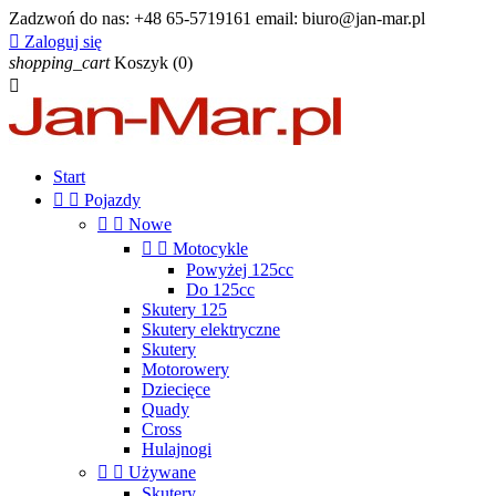
Zadzwoń do nas:
+48 65-5719161 email: biuro@jan-mar.pl

Zaloguj się
shopping_cart
Koszyk
(0)

Start


Pojazdy


Nowe


Motocykle
Powyżej 125cc
Do 125cc
Skutery 125
Skutery elektryczne
Skutery
Motorowery
Dziecięce
Quady
Cross
Hulajnogi


Używane
Skutery