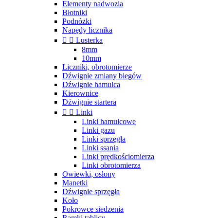
Elementy nadwozia
Błotniki
Podnóżki
Napędy licznika


Lusterka
8mm
10mm
Liczniki, obrotomierze
Dźwignie zmiany biegów
Dźwignie hamulca
Kierownice
Dźwignie startera


Linki
Linki hamulcowe
Linki gazu
Linki sprzęgła
Linki ssania
Linki prędkościomierza
Linki obrotomierza
Owiewki, osłony
Manetki
Dźwignie sprzęgła
Koło
Pokrowce siedzenia
Ramki tablicy