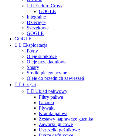


Enduro Cross
GOGLE
Integralne
Dziecięce
Szczękowe
GOGLE
GOGLE


Eksploatacja
Płyny
Oleje silnikowe
Oleje przekładniowe
Smary
Środki pielęgnacyjne
Oleje do przednich zawieszeń


Części


Układ paliwowy
Filtry paliwa
Gaźniki
Pływaki
Kraniki paliwa
Zestawy naprawcze gaźnika
Zaworki iglicowe
Uszczelki gaźnikowe
Dysze gaźnikowe