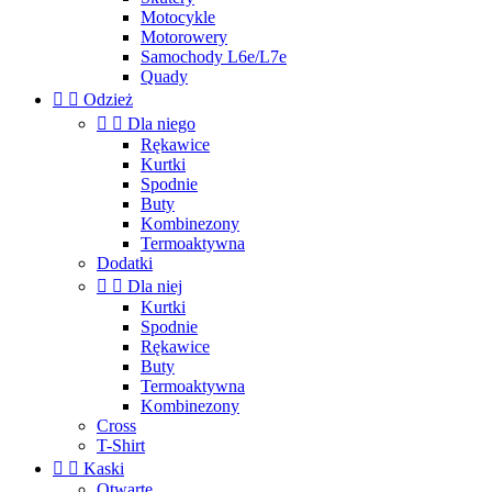
Motocykle
Motorowery
Samochody L6e/L7e
Quady


Odzież


Dla niego
Rękawice
Kurtki
Spodnie
Buty
Kombinezony
Termoaktywna
Dodatki


Dla niej
Kurtki
Spodnie
Rękawice
Buty
Termoaktywna
Kombinezony
Cross
T-Shirt


Kaski
Otwarte