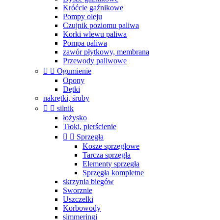
Króćcie gaźnikowe
Pompy oleju
Czujnik poziomu paliwa
Korki wlewu paliwa
Pompa paliwa
zawór płytkowy, membrana
Przewody paliwowe


Ogumienie
Opony
Dętki
nakrętki, śruby


silnik
łożysko
Tłoki, pierścienie


Sprzęgła
Kosze sprzęgłowe
Tarcza sprzęgła
Elementy sprzęgła
Sprzęgła kompletne
skrzynia biegów
Sworznie
Uszczelki
Korbowody
simmeringi