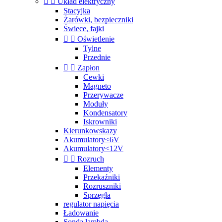


Układ elektryczny
Stacyjka
Żarówki, bezpieczniki
Świece, fajki


Oświetlenie
Tylne
Przednie


Zapłon
Cewki
Magneto
Przerywacze
Moduły
Kondensatory
Iskrowniki
Kierunkowskazy
Akumulatory<6V
Akumulatory<12V


Rozruch
Elementy
Przekaźniki
Rozruszniki
Sprzęgła
regulator napięcia
Ładowanie
Sonda lambda