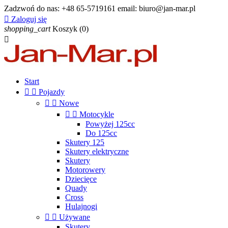
Zadzwoń do nas:
+48 65-5719161 email: biuro@jan-mar.pl

Zaloguj się
shopping_cart
Koszyk
(0)

Start


Pojazdy


Nowe


Motocykle
Powyżej 125cc
Do 125cc
Skutery 125
Skutery elektryczne
Skutery
Motorowery
Dziecięce
Quady
Cross
Hulajnogi


Używane
Skutery