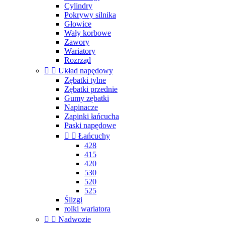
Cylindry
Pokrywy silnika
Głowice
Wały korbowe
Zawory
Wariatory
Rozrząd


Układ napędowy
Zębatki tylne
Zębatki przednie
Gumy zębatki
Napinacze
Zapinki łańcucha
Paski napędowe


Łańcuchy
428
415
420
530
520
525
Ślizgi
rolki wariatora


Nadwozie