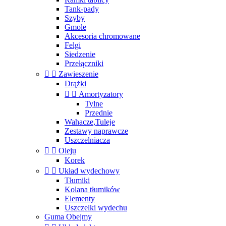
Tank-pady
Szyby
Gmole
Akcesoria chromowane
Felgi
Siedzenie
Przełączniki


Zawieszenie
Drążki


Amortyzatory
Tylne
Przednie
Wahacze,Tuleje
Zestawy naprawcze
Uszczelniacza


Oleju
Korek


Układ wydechowy
Tłumiki
Kolana tłumików
Elementy
Uszczelki wydechu
Guma Obejmy