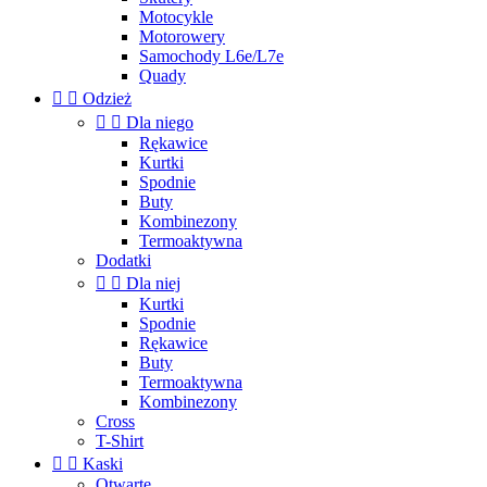
Motocykle
Motorowery
Samochody L6e/L7e
Quady


Odzież


Dla niego
Rękawice
Kurtki
Spodnie
Buty
Kombinezony
Termoaktywna
Dodatki


Dla niej
Kurtki
Spodnie
Rękawice
Buty
Termoaktywna
Kombinezony
Cross
T-Shirt


Kaski
Otwarte