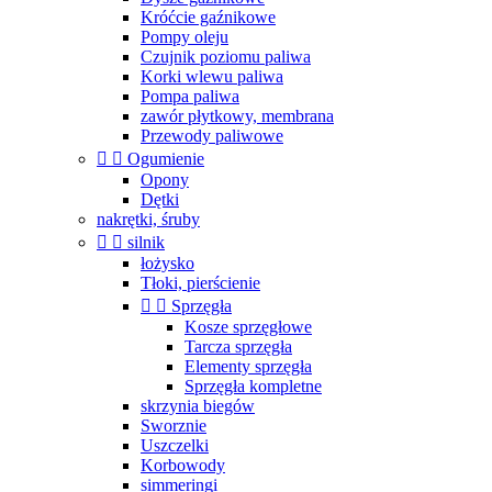
Króćcie gaźnikowe
Pompy oleju
Czujnik poziomu paliwa
Korki wlewu paliwa
Pompa paliwa
zawór płytkowy, membrana
Przewody paliwowe


Ogumienie
Opony
Dętki
nakrętki, śruby


silnik
łożysko
Tłoki, pierścienie


Sprzęgła
Kosze sprzęgłowe
Tarcza sprzęgła
Elementy sprzęgła
Sprzęgła kompletne
skrzynia biegów
Sworznie
Uszczelki
Korbowody
simmeringi