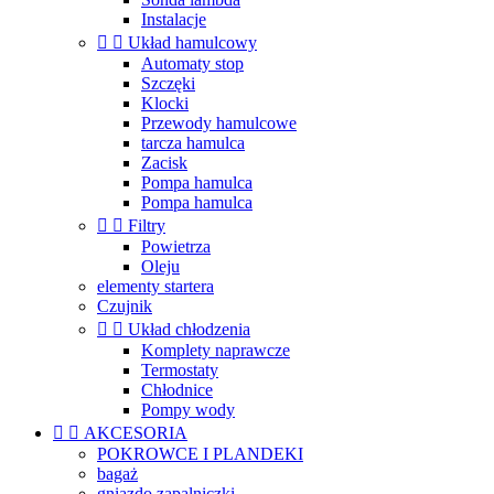
Instalacje


Układ hamulcowy
Automaty stop
Szczęki
Klocki
Przewody hamulcowe
tarcza hamulca
Zacisk
Pompa hamulca
Pompa hamulca


Filtry
Powietrza
Oleju
elementy startera
Czujnik


Układ chłodzenia
Komplety naprawcze
Termostaty
Chłodnice
Pompy wody


AKCESORIA
POKROWCE I PLANDEKI
bagaż
gniazdo zapalniczki