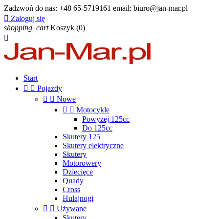
Zadzwoń do nas:
+48 65-5719161 email: biuro@jan-mar.pl

Zaloguj się
shopping_cart
Koszyk
(0)

Start


Pojazdy


Nowe


Motocykle
Powyżej 125cc
Do 125cc
Skutery 125
Skutery elektryczne
Skutery
Motorowery
Dziecięce
Quady
Cross
Hulajnogi


Używane
Skutery