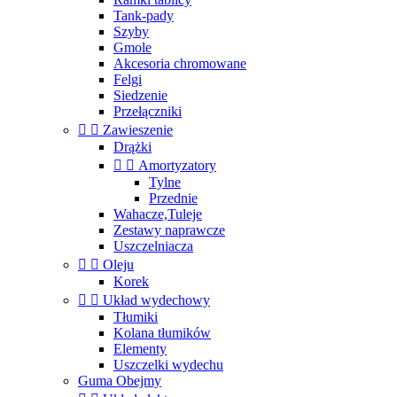
Tank-pady
Szyby
Gmole
Akcesoria chromowane
Felgi
Siedzenie
Przełączniki


Zawieszenie
Drążki


Amortyzatory
Tylne
Przednie
Wahacze,Tuleje
Zestawy naprawcze
Uszczelniacza


Oleju
Korek


Układ wydechowy
Tłumiki
Kolana tłumików
Elementy
Uszczelki wydechu
Guma Obejmy