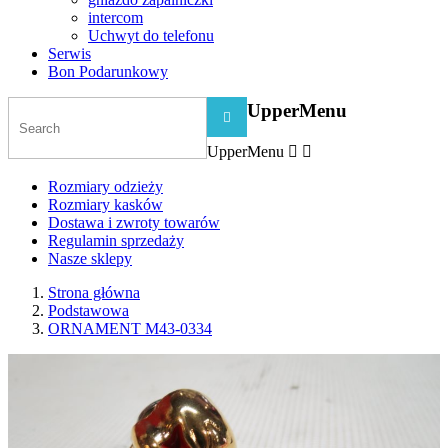
intercom
Uchwyt do telefonu
Serwis
Bon Podarunkowy
UpperMenu

UpperMenu


Rozmiary odzieży
Rozmiary kasków
Dostawa i zwroty towarów
Regulamin sprzedaży
Nasze sklepy
Strona główna
Podstawowa
ORNAMENT M43-0334