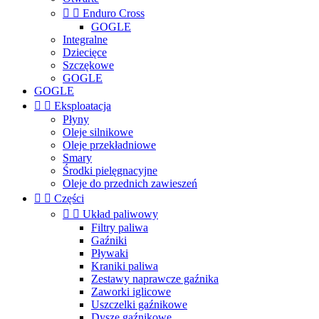


Enduro Cross
GOGLE
Integralne
Dziecięce
Szczękowe
GOGLE
GOGLE


Eksploatacja
Płyny
Oleje silnikowe
Oleje przekładniowe
Smary
Środki pielęgnacyjne
Oleje do przednich zawieszeń


Części


Układ paliwowy
Filtry paliwa
Gaźniki
Pływaki
Kraniki paliwa
Zestawy naprawcze gaźnika
Zaworki iglicowe
Uszczelki gaźnikowe
Dysze gaźnikowe