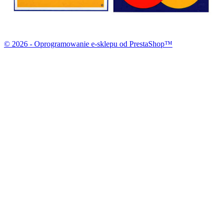
© 2026 - Oprogramowanie e-sklepu od PrestaShop™