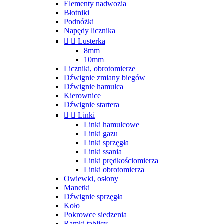
Elementy nadwozia
Błotniki
Podnóżki
Napędy licznika


Lusterka
8mm
10mm
Liczniki, obrotomierze
Dźwignie zmiany biegów
Dźwignie hamulca
Kierownice
Dźwignie startera


Linki
Linki hamulcowe
Linki gazu
Linki sprzęgła
Linki ssania
Linki prędkościomierza
Linki obrotomierza
Owiewki, osłony
Manetki
Dźwignie sprzęgła
Koło
Pokrowce siedzenia
Ramki tablicy