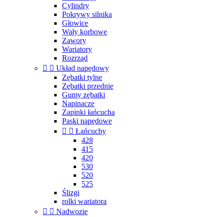
Cylindry
Pokrywy silnika
Głowice
Wały korbowe
Zawory
Wariatory
Rozrząd


Układ napędowy
Zębatki tylne
Zębatki przednie
Gumy zębatki
Napinacze
Zapinki łańcucha
Paski napędowe


Łańcuchy
428
415
420
530
520
525
Ślizgi
rolki wariatora


Nadwozie