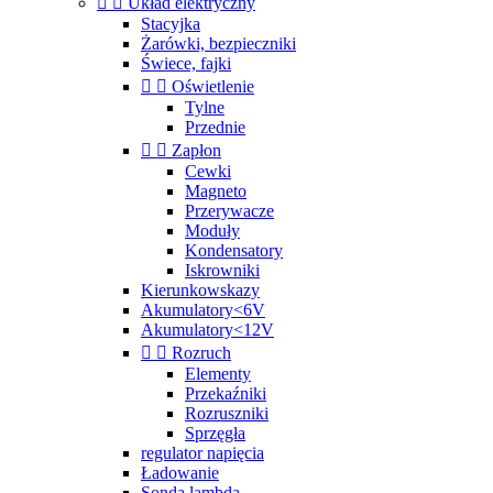


Układ elektryczny
Stacyjka
Żarówki, bezpieczniki
Świece, fajki


Oświetlenie
Tylne
Przednie


Zapłon
Cewki
Magneto
Przerywacze
Moduły
Kondensatory
Iskrowniki
Kierunkowskazy
Akumulatory<6V
Akumulatory<12V


Rozruch
Elementy
Przekaźniki
Rozruszniki
Sprzęgła
regulator napięcia
Ładowanie
Sonda lambda