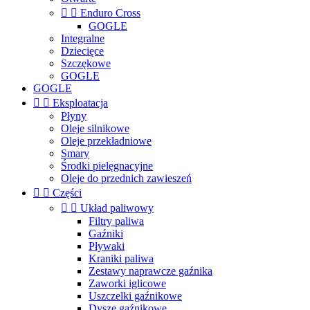


Enduro Cross
GOGLE
Integralne
Dziecięce
Szczękowe
GOGLE
GOGLE


Eksploatacja
Płyny
Oleje silnikowe
Oleje przekładniowe
Smary
Środki pielęgnacyjne
Oleje do przednich zawieszeń


Części


Układ paliwowy
Filtry paliwa
Gaźniki
Pływaki
Kraniki paliwa
Zestawy naprawcze gaźnika
Zaworki iglicowe
Uszczelki gaźnikowe
Dysze gaźnikowe