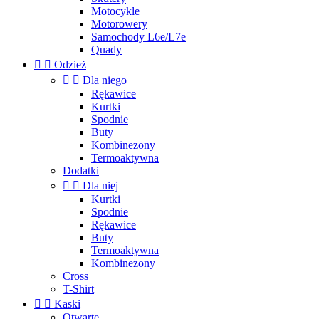
Motocykle
Motorowery
Samochody L6e/L7e
Quady


Odzież


Dla niego
Rękawice
Kurtki
Spodnie
Buty
Kombinezony
Termoaktywna
Dodatki


Dla niej
Kurtki
Spodnie
Rękawice
Buty
Termoaktywna
Kombinezony
Cross
T-Shirt


Kaski
Otwarte