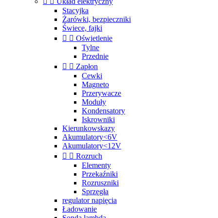


Układ elektryczny
Stacyjka
Żarówki, bezpieczniki
Świece, fajki


Oświetlenie
Tylne
Przednie


Zapłon
Cewki
Magneto
Przerywacze
Moduły
Kondensatory
Iskrowniki
Kierunkowskazy
Akumulatory<6V
Akumulatory<12V


Rozruch
Elementy
Przekaźniki
Rozruszniki
Sprzęgła
regulator napięcia
Ładowanie
Sonda lambda