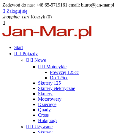
Zadzwoń do nas:
+48 65-5719161 email: biuro@jan-mar.pl

Zaloguj się
shopping_cart
Koszyk
(0)

Start


Pojazdy


Nowe


Motocykle
Powyżej 125cc
Do 125cc
Skutery 125
Skutery elektryczne
Skutery
Motorowery
Dziecięce
Quady
Cross
Hulajnogi


Używane
Skutery