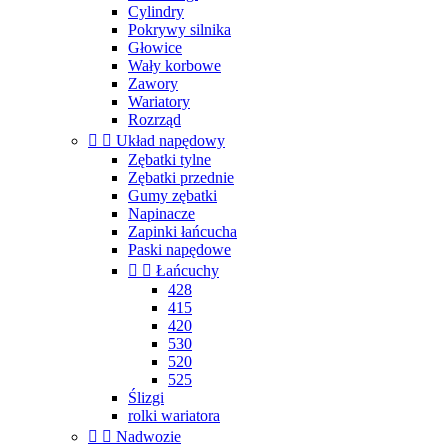
Cylindry
Pokrywy silnika
Głowice
Wały korbowe
Zawory
Wariatory
Rozrząd


Układ napędowy
Zębatki tylne
Zębatki przednie
Gumy zębatki
Napinacze
Zapinki łańcucha
Paski napędowe


Łańcuchy
428
415
420
530
520
525
Ślizgi
rolki wariatora


Nadwozie