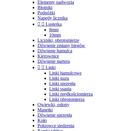
Elementy nadwozia
Błotniki
Podnóżki
Napędy licznika


Lusterka
8mm
10mm
Liczniki, obrotomierze
Dźwignie zmiany biegów
Dźwignie hamulca
Kierownice
Dźwignie startera


Linki
Linki hamulcowe
Linki gazu
Linki sprzęgła
Linki ssania
Linki prędkościomierza
Linki obrotomierza
Owiewki, osłony
Manetki
Dźwignie sprzęgła
Koło
Pokrowce siedzenia
Ramki tablicy