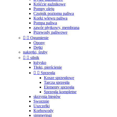
Króćcie gaźnikowe
Pompy oleju
Czujnik poziomu paliwa
Korki wlewu paliwa
Pompa paliwa
zawór płytkowy, membrana
Przewody paliwowe


Ogumienie
Opony
Dętki
nakrętki, śruby


silnik
łożysko
Tłoki, pierścienie


Sprzęgła
Kosze sprzęgłowe
Tarcza sprzęgła
Elementy sprzęgła
Sprzęgła kompletne
skrzynia biegów
Sworznie
Uszczelki
Korbowody
simmeringi