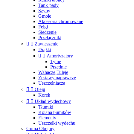
Tank-pady
Szyby
Gmole
Akcesoria chromowane
Felgi
Siedzenie
Przełączniki


Zawieszenie
Drążki


Amortyzatory
Tylne
Przednie
Wahacze,Tuleje
Zestawy naprawcze
Uszczelniacza


Oleju
Korek


Układ wydechowy
Tłumiki
Kolana tłumików
Elementy
Uszczelki wydechu
Guma Obejmy