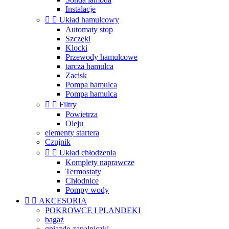
Instalacje


Układ hamulcowy
Automaty stop
Szczęki
Klocki
Przewody hamulcowe
tarcza hamulca
Zacisk
Pompa hamulca
Pompa hamulca


Filtry
Powietrza
Oleju
elementy startera
Czujnik


Układ chłodzenia
Komplety naprawcze
Termostaty
Chłodnice
Pompy wody


AKCESORIA
POKROWCE I PLANDEKI
bagaż
gniazdo zapalniczki