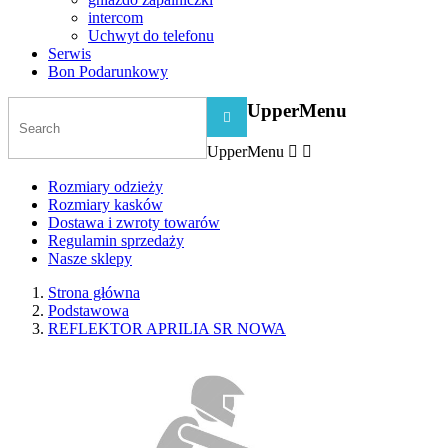
intercom
Uchwyt do telefonu
Serwis
Bon Podarunkowy
UpperMenu

UpperMenu


Rozmiary odzieży
Rozmiary kasków
Dostawa i zwroty towarów
Regulamin sprzedaży
Nasze sklepy
Strona główna
Podstawowa
REFLEKTOR APRILIA SR NOWA