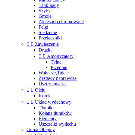
Tank-pady
Szyby
Gmole
Akcesoria chromowane
Felgi
Siedzenie
Przełączniki


Zawieszenie
Drążki


Amortyzatory
Tylne
Przednie
Wahacze,Tuleje
Zestawy naprawcze
Uszczelniacza


Oleju
Korek


Układ wydechowy
Tłumiki
Kolana tłumików
Elementy
Uszczelki wydechu
Guma Obejmy