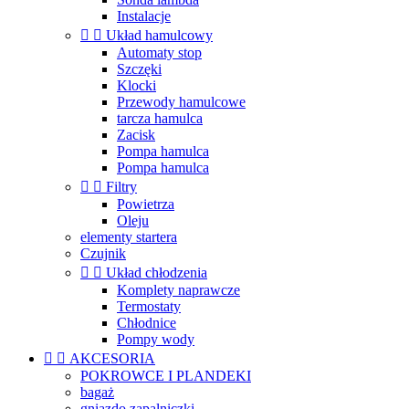
Instalacje


Układ hamulcowy
Automaty stop
Szczęki
Klocki
Przewody hamulcowe
tarcza hamulca
Zacisk
Pompa hamulca
Pompa hamulca


Filtry
Powietrza
Oleju
elementy startera
Czujnik


Układ chłodzenia
Komplety naprawcze
Termostaty
Chłodnice
Pompy wody


AKCESORIA
POKROWCE I PLANDEKI
bagaż
gniazdo zapalniczki