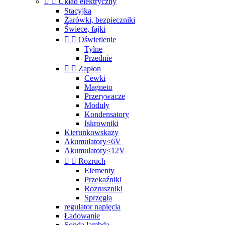


Układ elektryczny
Stacyjka
Żarówki, bezpieczniki
Świece, fajki


Oświetlenie
Tylne
Przednie


Zapłon
Cewki
Magneto
Przerywacze
Moduły
Kondensatory
Iskrowniki
Kierunkowskazy
Akumulatory<6V
Akumulatory<12V


Rozruch
Elementy
Przekaźniki
Rozruszniki
Sprzęgła
regulator napięcia
Ładowanie
Sonda lambda