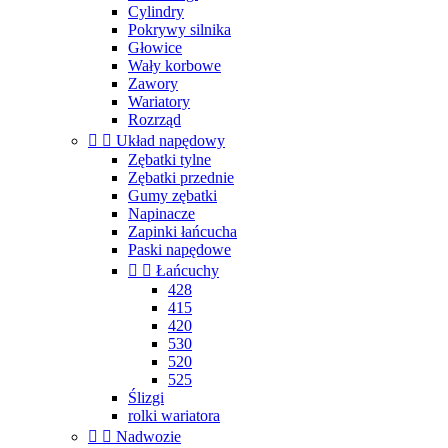
Cylindry
Pokrywy silnika
Głowice
Wały korbowe
Zawory
Wariatory
Rozrząd


Układ napędowy
Zębatki tylne
Zębatki przednie
Gumy zębatki
Napinacze
Zapinki łańcucha
Paski napędowe


Łańcuchy
428
415
420
530
520
525
Ślizgi
rolki wariatora


Nadwozie