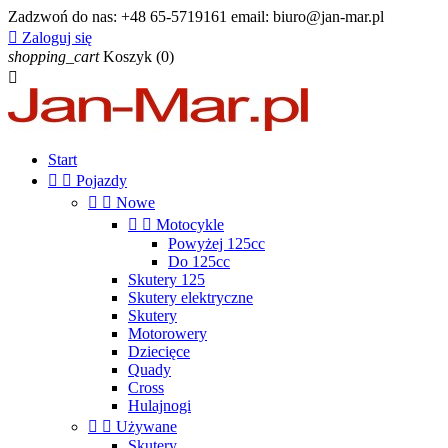
Zadzwoń do nas:
+48 65-5719161 email: biuro@jan-mar.pl

Zaloguj się
shopping_cart
Koszyk
(0)

Start


Pojazdy


Nowe


Motocykle
Powyżej 125cc
Do 125cc
Skutery 125
Skutery elektryczne
Skutery
Motorowery
Dziecięce
Quady
Cross
Hulajnogi


Używane
Skutery