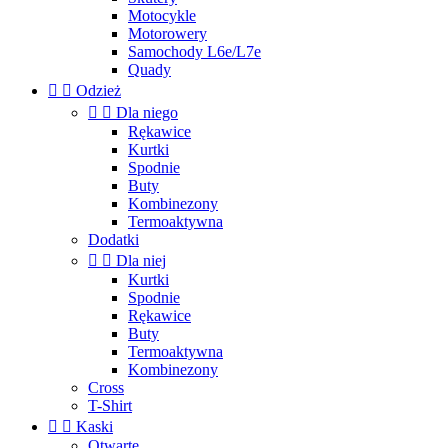
Motocykle
Motorowery
Samochody L6e/L7e
Quady


Odzież


Dla niego
Rękawice
Kurtki
Spodnie
Buty
Kombinezony
Termoaktywna
Dodatki


Dla niej
Kurtki
Spodnie
Rękawice
Buty
Termoaktywna
Kombinezony
Cross
T-Shirt


Kaski
Otwarte