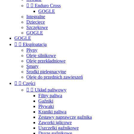


Enduro Cross
GOGLE
Integralne
Dziecięce
Szczękowe
GOGLE
GOGLE


Eksploatacja
Płyny
Oleje silnikowe
Oleje przekładniowe
Smary
Środki pielęgnacyjne
Oleje do przednich zawieszeń


Części


Układ paliwowy
Filtry paliwa
Gaźniki
Pływaki
Kraniki paliwa
Zestawy naprawcze gaźnika
Zaworki iglicowe
Uszczelki gaźnikowe
Dysze gaźnikowe