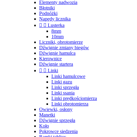
Elementy nadwozia
Błotniki
Podnóżki
Napędy licznika


Lusterka
8mm
10mm
Liczniki, obrotomierze
Dźwignie zmiany biegów
Dźwignie hamulca
Kierownice
Dźwignie startera


Linki
Linki hamulcowe
Linki gazu
Linki sprzęgła
Linki ssania
Linki prędkościomierza
Linki obrotomierza
Owiewki, osłony
Manetki
Dźwignie sprzęgła
Koło
Pokrowce siedzenia
Ramki tablicy