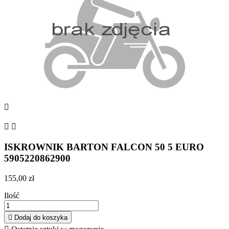



ISKROWNIK BARTON FALCON 50 5 EURO
5905220862900
155,00 zł
Ilość

Dodaj do koszyka