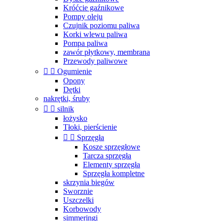
Króćcie gaźnikowe
Pompy oleju
Czujnik poziomu paliwa
Korki wlewu paliwa
Pompa paliwa
zawór płytkowy, membrana
Przewody paliwowe


Ogumienie
Opony
Dętki
nakrętki, śruby


silnik
łożysko
Tłoki, pierścienie


Sprzęgła
Kosze sprzęgłowe
Tarcza sprzęgła
Elementy sprzęgła
Sprzęgła kompletne
skrzynia biegów
Sworznie
Uszczelki
Korbowody
simmeringi