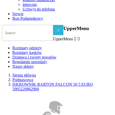
intercom
Uchwyt do telefonu
Serwis
Bon Podarunkowy
UpperMenu

UpperMenu


Rozmiary odzieży
Rozmiary kasków
Dostawa i zwroty towarów
Regulamin sprzedaży
Nasze sklepy
Strona główna
Podstawowa
ISKROWNIK BARTON FALCON 50 5 EURO
5905220862900