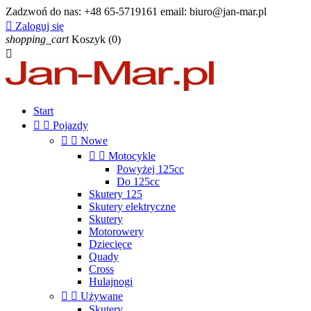
Zadzwoń do nas:
+48 65-5719161 email: biuro@jan-mar.pl

Zaloguj się
shopping_cart
Koszyk
(0)

Start


Pojazdy


Nowe


Motocykle
Powyżej 125cc
Do 125cc
Skutery 125
Skutery elektryczne
Skutery
Motorowery
Dziecięce
Quady
Cross
Hulajnogi


Używane
Skutery