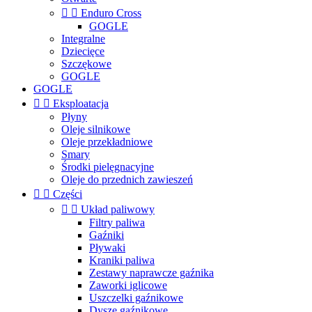


Enduro Cross
GOGLE
Integralne
Dziecięce
Szczękowe
GOGLE
GOGLE


Eksploatacja
Płyny
Oleje silnikowe
Oleje przekładniowe
Smary
Środki pielęgnacyjne
Oleje do przednich zawieszeń


Części


Układ paliwowy
Filtry paliwa
Gaźniki
Pływaki
Kraniki paliwa
Zestawy naprawcze gaźnika
Zaworki iglicowe
Uszczelki gaźnikowe
Dysze gaźnikowe