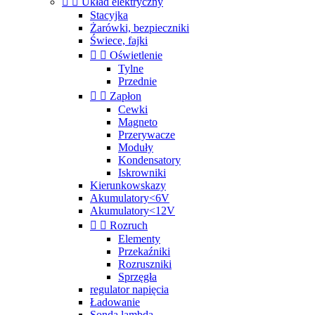


Układ elektryczny
Stacyjka
Żarówki, bezpieczniki
Świece, fajki


Oświetlenie
Tylne
Przednie


Zapłon
Cewki
Magneto
Przerywacze
Moduły
Kondensatory
Iskrowniki
Kierunkowskazy
Akumulatory<6V
Akumulatory<12V


Rozruch
Elementy
Przekaźniki
Rozruszniki
Sprzęgła
regulator napięcia
Ładowanie
Sonda lambda