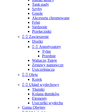
Tank-pady
Szyby
Gmole
Akcesoria chromowane
Felgi
Siedzenie
Przełączniki


Zawieszenie
Drążki


Amortyzatory
Tylne
Przednie
Wahacze,Tuleje
Zestawy naprawcze
Uszczelniacza


Oleju
Korek


Układ wydechowy
Tłumiki
Kolana tłumików
Elementy
Uszczelki wydechu
Guma Obejmy