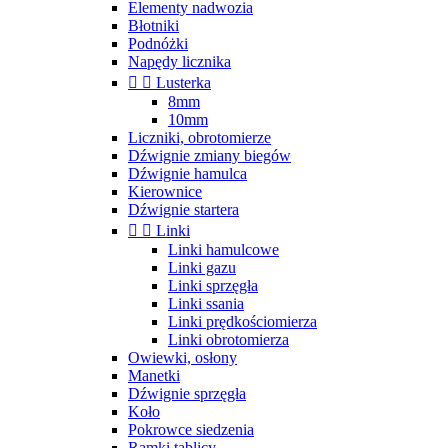
Elementy nadwozia
Błotniki
Podnóżki
Napędy licznika


Lusterka
8mm
10mm
Liczniki, obrotomierze
Dźwignie zmiany biegów
Dźwignie hamulca
Kierownice
Dźwignie startera


Linki
Linki hamulcowe
Linki gazu
Linki sprzęgła
Linki ssania
Linki prędkościomierza
Linki obrotomierza
Owiewki, osłony
Manetki
Dźwignie sprzęgła
Koło
Pokrowce siedzenia
Ramki tablicy