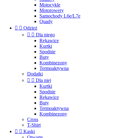
Motocykle
Motorowery
Samochody L6e/L7e
Quady


Odzież


Dla niego
Rękawice
Kurtki
Spodnie
Buty
Kombinezony
Termoaktywna
Dodatki


Dla niej
Kurtki
Spodnie
Rękawice
Buty
Termoaktywna
Kombinezony
Cross
T-Shirt


Kaski
Otwarte