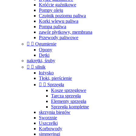
Króćcie gaźnikowe
Pompy oleju
Czujnik poziomu paliwa
Korki wlewu paliwa
Pompa paliwa
zawór płytkowy, membrana
Przewody paliwowe


Ogumienie
Opony
Dętki
nakrętki, śruby


silnik
łożysko
Tłoki, pierścienie


Sprzęgła
Kosze sprzęgłowe
Tarcza sprzęgła
Elementy sprzęgła
Sprzęgła kompletne
skrzynia biegów
Sworznie
Uszczelki
Korbowody
simmeringi