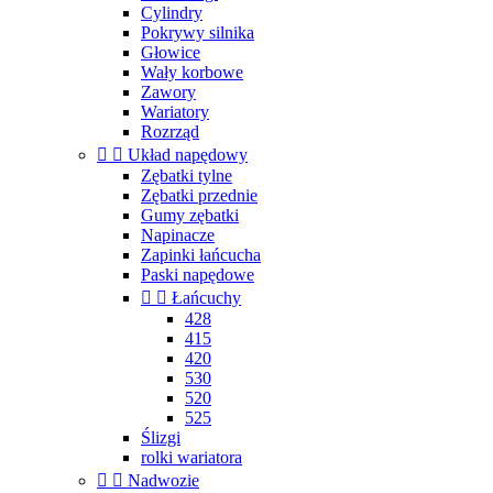
Cylindry
Pokrywy silnika
Głowice
Wały korbowe
Zawory
Wariatory
Rozrząd


Układ napędowy
Zębatki tylne
Zębatki przednie
Gumy zębatki
Napinacze
Zapinki łańcucha
Paski napędowe


Łańcuchy
428
415
420
530
520
525
Ślizgi
rolki wariatora


Nadwozie