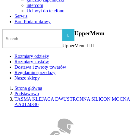
intercom
Uchwyt do telefonu
Serwis
Bon Podarunkowy
UpperMenu

UpperMenu


Rozmiary odzieży
Rozmiary kasków
Dostawa i zwroty towarów
Regulamin sprzedaży
Nasze sklepy
Strona główna
Podstawowa
TASMA KLEJACA DWUSTRONNA SILICON MOCNA
AA0124830