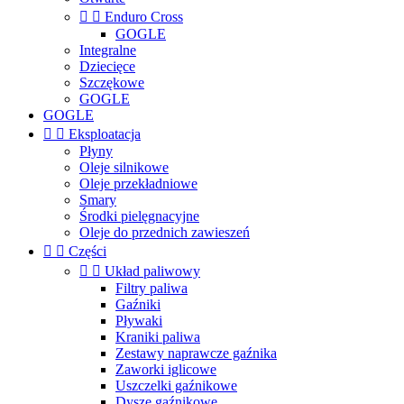


Enduro Cross
GOGLE
Integralne
Dziecięce
Szczękowe
GOGLE
GOGLE


Eksploatacja
Płyny
Oleje silnikowe
Oleje przekładniowe
Smary
Środki pielęgnacyjne
Oleje do przednich zawieszeń


Części


Układ paliwowy
Filtry paliwa
Gaźniki
Pływaki
Kraniki paliwa
Zestawy naprawcze gaźnika
Zaworki iglicowe
Uszczelki gaźnikowe
Dysze gaźnikowe