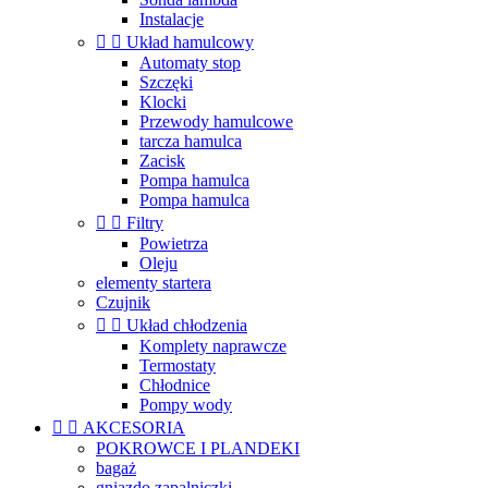
Instalacje


Układ hamulcowy
Automaty stop
Szczęki
Klocki
Przewody hamulcowe
tarcza hamulca
Zacisk
Pompa hamulca
Pompa hamulca


Filtry
Powietrza
Oleju
elementy startera
Czujnik


Układ chłodzenia
Komplety naprawcze
Termostaty
Chłodnice
Pompy wody


AKCESORIA
POKROWCE I PLANDEKI
bagaż
gniazdo zapalniczki