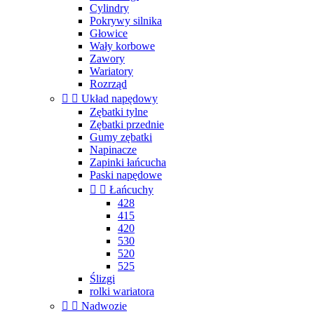
Cylindry
Pokrywy silnika
Głowice
Wały korbowe
Zawory
Wariatory
Rozrząd


Układ napędowy
Zębatki tylne
Zębatki przednie
Gumy zębatki
Napinacze
Zapinki łańcucha
Paski napędowe


Łańcuchy
428
415
420
530
520
525
Ślizgi
rolki wariatora


Nadwozie