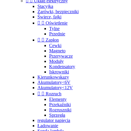


Układ elektryczny
Stacyjka
Żarówki, bezpieczniki
Świece, fajki


Oświetlenie
Tylne
Przednie


Zapłon
Cewki
Magneto
Przerywacze
Moduły
Kondensatory
Iskrowniki
Kierunkowskazy
Akumulatory<6V
Akumulatory<12V


Rozruch
Elementy
Przekaźniki
Rozruszniki
Sprzęgła
regulator napięcia
Ładowanie
Sonda lambda