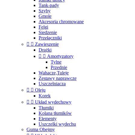
Tank-pady
Szyby
Gmole
Akcesoria chromowane
Felgi
Siedzenie
Przełączniki


Zawieszenie
Drążki


Amortyzatory
Tylne
Przednie
Wahacze,Tuleje
Zestawy naprawcze
Uszczelniacza


Oleju
Korek


Układ wydechowy
Tłumiki
Kolana tłumików
Elementy
Uszczelki wydechu
Guma Obejmy