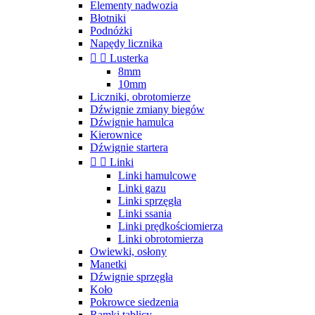
Elementy nadwozia
Błotniki
Podnóżki
Napędy licznika


Lusterka
8mm
10mm
Liczniki, obrotomierze
Dźwignie zmiany biegów
Dźwignie hamulca
Kierownice
Dźwignie startera


Linki
Linki hamulcowe
Linki gazu
Linki sprzęgła
Linki ssania
Linki prędkościomierza
Linki obrotomierza
Owiewki, osłony
Manetki
Dźwignie sprzęgła
Koło
Pokrowce siedzenia
Ramki tablicy