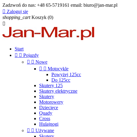
Zadzwoń do nas:
+48 65-5719161 email: biuro@jan-mar.pl

Zaloguj się
shopping_cart
Koszyk
(0)

Start


Pojazdy


Nowe


Motocykle
Powyżej 125cc
Do 125cc
Skutery 125
Skutery elektryczne
Skutery
Motorowery
Dziecięce
Quady
Cross
Hulajnogi


Używane
Skutery