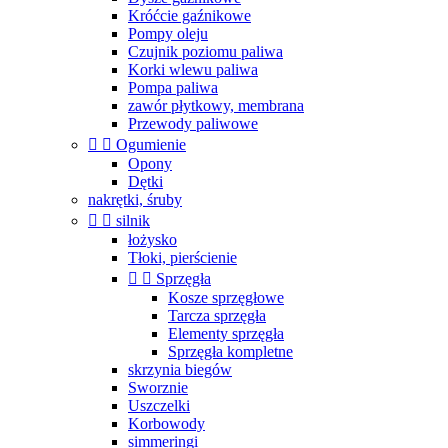
Króćcie gaźnikowe
Pompy oleju
Czujnik poziomu paliwa
Korki wlewu paliwa
Pompa paliwa
zawór płytkowy, membrana
Przewody paliwowe


Ogumienie
Opony
Dętki
nakrętki, śruby


silnik
łożysko
Tłoki, pierścienie


Sprzęgła
Kosze sprzęgłowe
Tarcza sprzęgła
Elementy sprzęgła
Sprzęgła kompletne
skrzynia biegów
Sworznie
Uszczelki
Korbowody
simmeringi