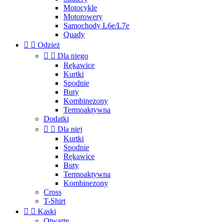
Motocykle
Motorowery
Samochody L6e/L7e
Quady


Odzież


Dla niego
Rękawice
Kurtki
Spodnie
Buty
Kombinezony
Termoaktywna
Dodatki


Dla niej
Kurtki
Spodnie
Rękawice
Buty
Termoaktywna
Kombinezony
Cross
T-Shirt


Kaski
Otwarte