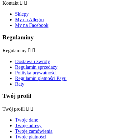
Kontakt


Sklepy
My na Allegro
My na Facebook
Regulaminy
Regulaminy


Dostawa i zwroty
Regulamin sprzedaży
Polityka prywatności
Regulamin płatności Payu
Raty
Twój profil
Twój profil


Twoje dane
Twoje adresy
Twoje zamówienia
Twoje płatności