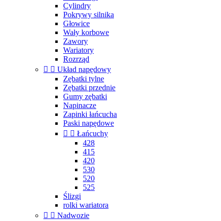
Cylindry
Pokrywy silnika
Głowice
Wały korbowe
Zawory
Wariatory
Rozrząd


Układ napędowy
Zębatki tylne
Zębatki przednie
Gumy zębatki
Napinacze
Zapinki łańcucha
Paski napędowe


Łańcuchy
428
415
420
530
520
525
Ślizgi
rolki wariatora


Nadwozie