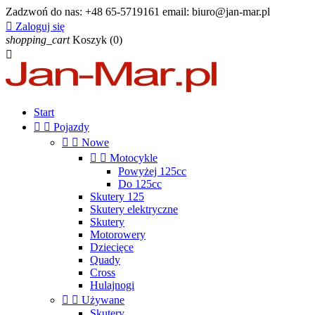
Zadzwoń do nas:
+48 65-5719161 email: biuro@jan-mar.pl

Zaloguj się
shopping_cart
Koszyk
(0)

Start


Pojazdy


Nowe


Motocykle
Powyżej 125cc
Do 125cc
Skutery 125
Skutery elektryczne
Skutery
Motorowery
Dziecięce
Quady
Cross
Hulajnogi


Używane
Skutery