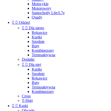
Motocykle
Motorowery
Samochody L6e/L7e
Quady


Odzież


Dla niego
Rękawice
Kurtki
Spodnie
Buty
Kombinezony
Termoaktywna
Dodatki


Dla niej
Kurtki
Spodnie
Rękawice
Buty
Termoaktywna
Kombinezony
Cross
T-Shirt


Kaski
Otwarte