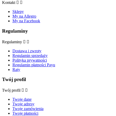
Kontakt


Sklepy
My na Allegro
My na Facebook
Regulaminy
Regulaminy


Dostawa i zwroty
Regulamin sprzedaży
Polityka prywatności
Regulamin płatności Payu
Raty
Twój profil
Twój profil


Twoje dane
Twoje adresy
Twoje zamówienia
Twoje płatności