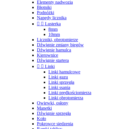
Elementy nadwozia
Błotniki
Podnóżki
Napędy licznika


Lusterka
8mm
10mm
Liczniki, obrotomierze
Dźwignie zmiany biegów
Dźwignie hamulca
Kierownice
Dźwignie startera


Linki
Linki hamulcowe
Linki gazu
Linki sprzęgła
Linki ssania
Linki prędkościomierza
Linki obrotomierza
Owiewki, osłony
Manetki
Dźwignie sprzęgła
Koło
Pokrowce siedzenia
Ramki tablicy