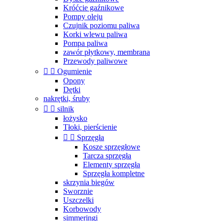
Króćcie gaźnikowe
Pompy oleju
Czujnik poziomu paliwa
Korki wlewu paliwa
Pompa paliwa
zawór płytkowy, membrana
Przewody paliwowe


Ogumienie
Opony
Dętki
nakrętki, śruby


silnik
łożysko
Tłoki, pierścienie


Sprzęgła
Kosze sprzęgłowe
Tarcza sprzęgła
Elementy sprzęgła
Sprzęgła kompletne
skrzynia biegów
Sworznie
Uszczelki
Korbowody
simmeringi