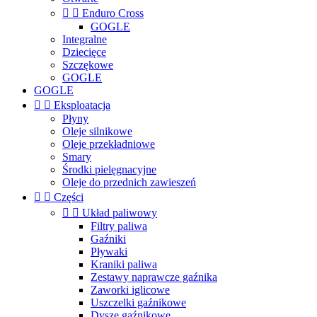


Enduro Cross
GOGLE
Integralne
Dziecięce
Szczękowe
GOGLE
GOGLE


Eksploatacja
Płyny
Oleje silnikowe
Oleje przekładniowe
Smary
Środki pielęgnacyjne
Oleje do przednich zawieszeń


Części


Układ paliwowy
Filtry paliwa
Gaźniki
Pływaki
Kraniki paliwa
Zestawy naprawcze gaźnika
Zaworki iglicowe
Uszczelki gaźnikowe
Dysze gaźnikowe