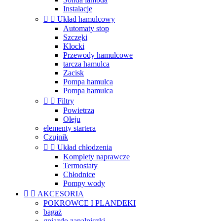
Instalacje


Układ hamulcowy
Automaty stop
Szczęki
Klocki
Przewody hamulcowe
tarcza hamulca
Zacisk
Pompa hamulca
Pompa hamulca


Filtry
Powietrza
Oleju
elementy startera
Czujnik


Układ chłodzenia
Komplety naprawcze
Termostaty
Chłodnice
Pompy wody


AKCESORIA
POKROWCE I PLANDEKI
bagaż
gniazdo zapalniczki