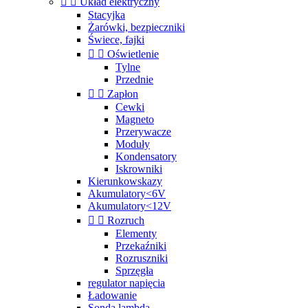


Układ elektryczny
Stacyjka
Żarówki, bezpieczniki
Świece, fajki


Oświetlenie
Tylne
Przednie


Zapłon
Cewki
Magneto
Przerywacze
Moduły
Kondensatory
Iskrowniki
Kierunkowskazy
Akumulatory<6V
Akumulatory<12V


Rozruch
Elementy
Przekaźniki
Rozruszniki
Sprzęgła
regulator napięcia
Ładowanie
Sonda lambda