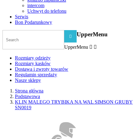
intercom
Uchwyt do telefonu
Serwis
Bon Podarunkowy
UpperMenu

UpperMenu


Rozmiary odzieży
Rozmiary kasków
Dostawa i zwroty towarów
Regulamin sprzedaży
Nasze sklepy
Strona główna
Podstawowa
KLIN MALEGO TRYBIKA NA WAL SIMSON GRUBY
SN0019