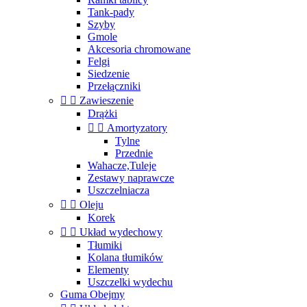
Tank-pady
Szyby
Gmole
Akcesoria chromowane
Felgi
Siedzenie
Przełączniki


Zawieszenie
Drążki


Amortyzatory
Tylne
Przednie
Wahacze,Tuleje
Zestawy naprawcze
Uszczelniacza


Oleju
Korek


Układ wydechowy
Tłumiki
Kolana tłumików
Elementy
Uszczelki wydechu
Guma Obejmy